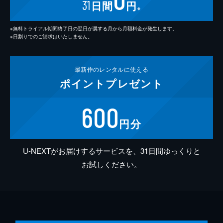
31
日間
円
※
※無料トライアル期間終了日の翌日が属する月から月額料金が発生します。
※日割りでのご請求はいたしません。
最新作の
レンタルに使える
ポイント
プレゼント
600
円分
U-NEXTがお届けするサービスを、31日間ゆっくりと
お試しください。