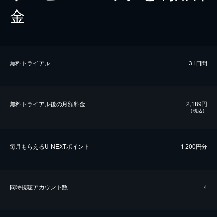
金
無料トライアル
31日間
無料トライアル後の⽉額料金
2,189円
（税込）
毎⽉もらえるU-NEXTポイント
1,200円分
同時視聴アカウント数
4