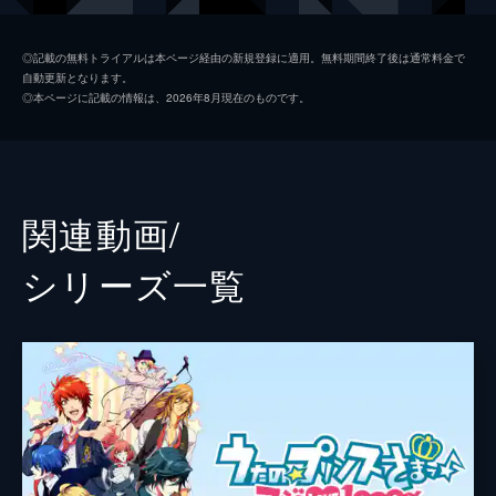
四ノ宮那月
谷山紀章
◎記載の無料トライアルは本ページ経由の新規登録に適用。無料期間終了後は通常料金で
自動更新となります。
一ノ瀬トキヤ
宮野真守
◎本ページに記載の情報は、2026年8月現在のものです。
神宮寺レン
諏訪部順一
来栖翔
下野紘
愛島セシル
鳥海浩輔
関連動画/
寿嶺二
森久保祥太郎
シリーズ⼀覧
鳳瑛一
緑川光
月宮林檎
中村悠一
日向龍也
遊佐浩二
七海春歌
沢城みゆき
監督
永岡智佳