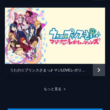
斉藤千恵
細田沙織
前澤弘美
安岡幸恵
二宮奈那子
晶貴孝二
福世真奈美
高橋沙江子
うたの☆プリンスさまっ♪ マジLOVEレボリューションズ
鈴木奈都子
中山由美
もっと見る
＋
山本真夕子
制作
A-1 Pictures