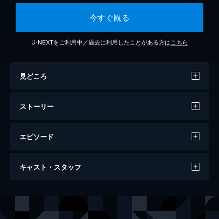
今すぐ観る
U-NEXTをご利用中／過去に利用したことがある方は
こちら
見どころ
ストーリー
エピソード
うたの☆プリンスさまっ♪ マジLOVEスタ
キャスト・スタッフ
ーリッシュツアーズ ～旅の始まり～
48分
声の出演
一十木音也
寺島拓篤
聖川真斗
鈴村健一