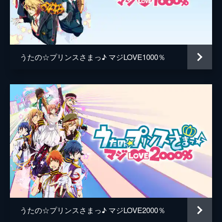
キャラクターデザイン
藤岡真紀
原作
上松範康
ブロッコリー
うたの☆プリンスさまっ♪ マジLOVE1000％
音楽
Elements Garden
藤田淳平
藤間仁
演出
清水雄大
関暁子
総作画監督
藤岡真紀
落合瞳
黒岩裕美
うたの☆プリンスさまっ♪ マジLOVE2000％
作画監督
朝井聖子