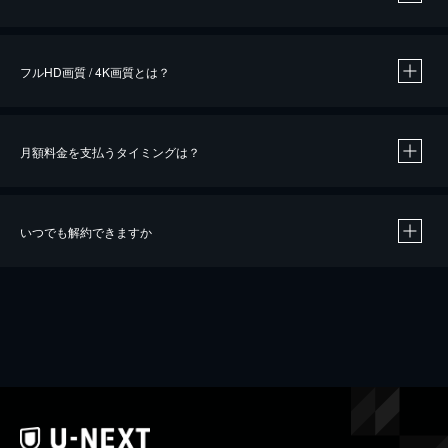
※
作品によって必要なポイントが異なります。
フルHD画質 / 4K画質とは？
月額料金を支払うタイミングは？
※
40％ポイント還元の対象は、クレジットカード決済による作品の購入 / レンタルです。
※
iOSアプリのUコイン決済による作品の購入 / レンタルは、20％のポイント還元です。
※
還元の対象外となる決済方法や商品があります。くわしくは
こちら
をご確認ください。
いつでも解約できますか
こちら