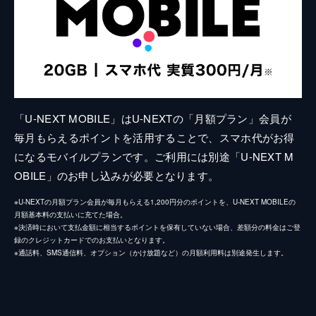
「U-NEXT MOBILE」はU-NEXTの「月額プラン」会員が
毎月もらえるポイントを活用することで、スマホ代がお得
になるモバイルプランです。ご利用には別途「U-NEXT M
OBILE」のお申し込みが必要となります。
※U-NEXTの月額プラン会員が毎月もらえる1,200円分のポイントを、U-NEXT MOBILEの
月額基本料の支払いに充てた場合。
※決済時において支払金額に相当するポイントを保有していない場合、差額分の料金はご登
録のクレジットカードでのお支払いとなります。
※通話料、SMS通信料、オプション（かけ放題など）の月額利用料は別途発生します。