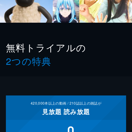
無料トライアルの
2つの特典
420,000
本以上の動画 /
210
誌以上の雑誌が
見放題
読み放題
0