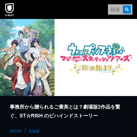
本文へスキップ
事務所から贈られるご褒美とは？劇場版2作品を繋
ぐ、ST☆RISH のビハインドストーリー
2022年
見放題