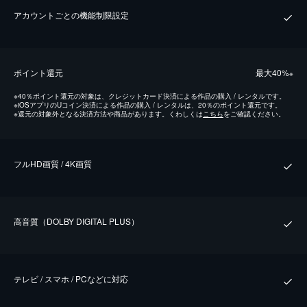
アカウントごとの機能制限設定
ポイント還元
最⼤40%
※
※
40％ポイント還元の対象は、クレジットカード決済による作品の購入 / レンタルです。
※
iOSアプリのUコイン決済による作品の購入 / レンタルは、20％のポイント還元です。
※
還元の対象外となる決済方法や商品があります。くわしくは
こちら
をご確認ください。
フルHD画質 / 4K画質
⾼⾳質（DOLBY DIGITAL PLUS）
テレビ / スマホ / PCなどに対応