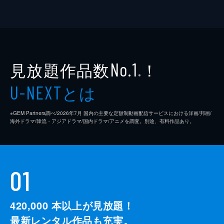
見放題作品数
！
No.1
※
とは
U-NEXT
※GEM Partners調べ/2026年7⽉ 国内の主要な定額制動画配信サービスにおける洋画/邦画/
海外ドラマ/韓流・アジアドラマ/国内ドラマ/アニメを調査。別途、有料作品あり。
01
420,000
本以上が見放題！
最新レンタル作品も充実。