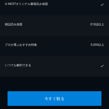
U-NEXTオリジナル書籍読み放題
雑誌読み放題
210誌以上
プロが選ぶおすすめ特集
5,000以上
いつでも解約できる
今すぐ観る