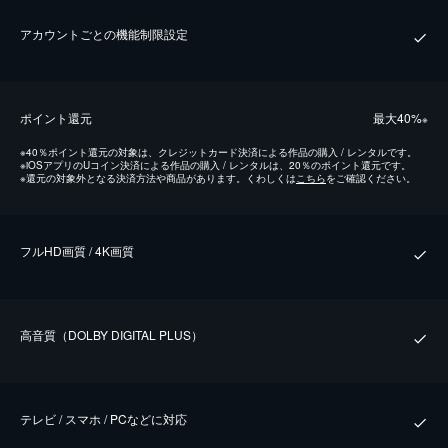
アカウントごとの機能制限設定
ポイント還元
最⼤40%
※
※
40％ポイント還元の対象は、クレジットカード決済による作品の購入 / レンタルです。
※
iOSアプリのUコイン決済による作品の購入 / レンタルは、20％のポイント還元です。
※
還元の対象外となる決済方法や商品があります。くわしくは
こちら
をご確認ください。
フルHD画質 / 4K画質
⾼⾳質（DOLBY DIGITAL PLUS）
テレビ / スマホ / PCなどに対応