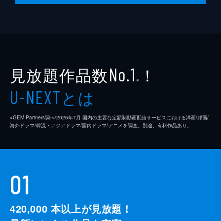
見放題作品数
！
No.1
※
とは
U-NEXT
※GEM Partners調べ/2026年7⽉ 国内の主要な定額制動画配信サービスにおける洋画/邦画/
海外ドラマ/韓流・アジアドラマ/国内ドラマ/アニメを調査。別途、有料作品あり。
01
420,000
本以上が見放題！