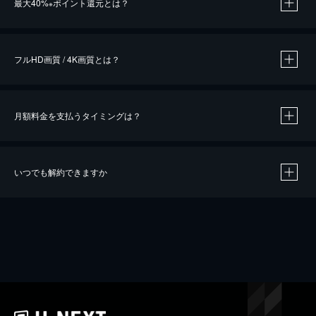
最大40%
ポイント還元とは？
※
※
作品によって必要なポイントが異なります。
フルHD画質 / 4K画質とは？
月額料金を支払うタイミングは？
※
40％ポイント還元の対象は、クレジットカード決済による作品の購入 / レンタルです。
※
iOSアプリのUコイン決済による作品の購入 / レンタルは、20％のポイント還元です。
※
還元の対象外となる決済方法や商品があります。くわしくは
こちら
をご確認ください。
いつでも解約できますか
こちら