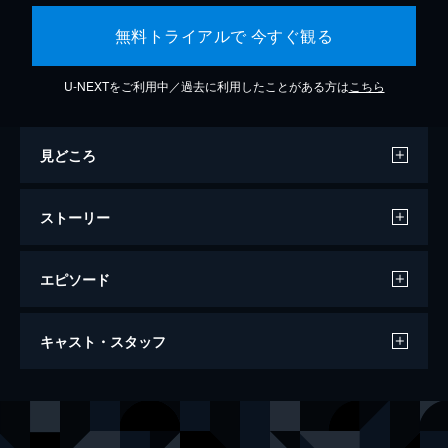
無料トライアルで 今すぐ観る
U-NEXTをご利用中／過去に利用したことがある方は
こちら
見どころ
ストーリー
エピソード
異物-完全版-
キャスト・スタッフ
60分
出演
カオル
小出薫
シュンスケ
田中俊介