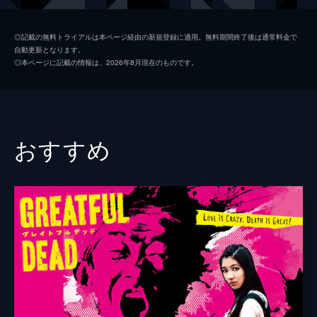
トモミ
石田桃香
◎記載の無料トライアルは本ページ経由の新規登録に適用。無料期間終了後は通常料金で
自動更新となります。
コウダイ
吉村界人
◎本ページに記載の情報は、2026年8月現在のものです。
ミナ
田中真琴
リュウ
宮崎秋人
タケシ
ダンカン
おすすめ
ミサト
高梨瑞樹
謎の女
田辺桃子
監督
宇賀那健一
脚本
宇賀那健一
音楽
小野川浩幸