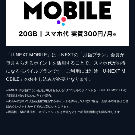
「U-NEXT MOBILE」はU-NEXTの「月額プラン」会員が
毎月もらえるポイントを活用することで、スマホ代がお得
になるモバイルプランです。ご利用には別途「U-NEXT M
OBILE」のお申し込みが必要となります。
※U-NEXTの月額プラン会員が毎月もらえる1,200円分のポイントを、U-NEXT MOBILEの
月額基本料の支払いに充てた場合。
※決済時において支払金額に相当するポイントを保有していない場合、差額分の料金はご登
録のクレジットカードでのお支払いとなります。
※通話料、SMS通信料、オプション（かけ放題など）の月額利用料は別途発生します。