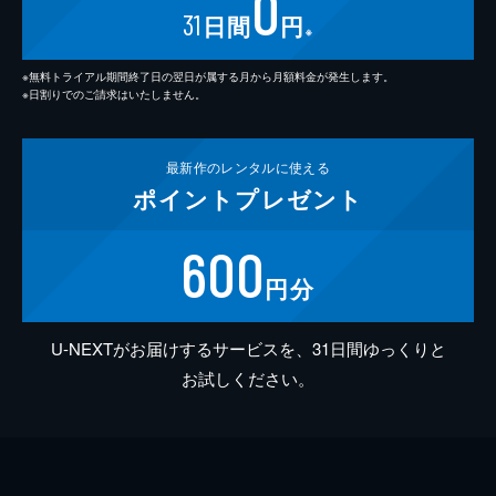
0
31
日間
円
※
※無料トライアル期間終了日の翌日が属する月から月額料金が発生します。
※日割りでのご請求はいたしません。
最新作の
レンタルに使える
ポイント
プレゼント
600
円分
U-NEXTがお届けするサービスを、31日間ゆっくりと
お試しください。