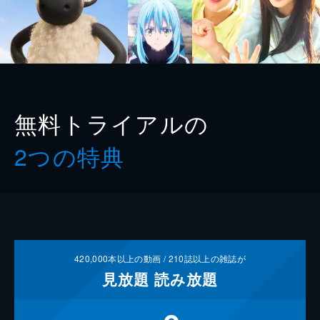
無料トライアルの
2つの特典
420,000
本以上の動画 /
210
誌以上の雑誌が
見放題
読み放題