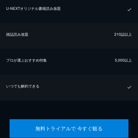
U-NEXTオリジナル書籍読み放題
雑誌読み放題
210誌以上
プロが選ぶおすすめ特集
5,000以上
いつでも解約できる
無料トライアルで 今すぐ観る