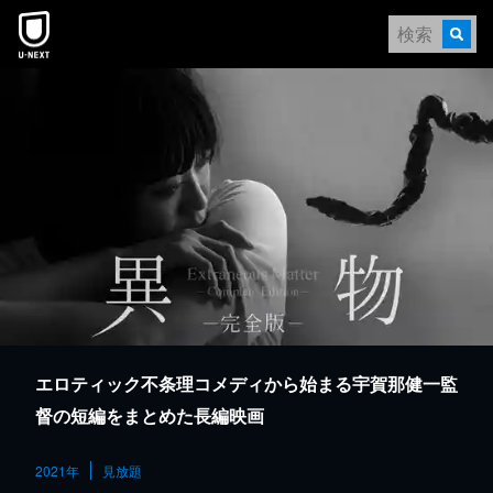
本文へスキップ
エロティック不条理コメディから始まる宇賀那健一監
督の短編をまとめた長編映画
2021年
見放題