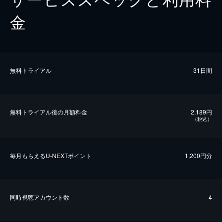
金
無料トライアル
31日間
無料トライアル後の⽉額料金
2,189円
（税込）
毎⽉もらえるU-NEXTポイント
1,200円分
同時視聴アカウント数
4