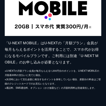
「U-NEXT MOBILE」はU-NEXTの「月額プラン」会員が
毎月もらえるポイントを活用することで、スマホ代がお得
になるモバイルプランです。ご利用には別途「U-NEXT M
OBILE」のお申し込みが必要となります。
※U-NEXTの月額プラン会員が毎月もらえる1,200円分のポイントを、U-NEXT MOBILEの
月額基本料の支払いに充てた場合。
※決済時において支払金額に相当するポイントを保有していない場合、差額分の料金はご登
録のクレジットカードでのお支払いとなります。
※通話料、SMS通信料、オプション（かけ放題など）の月額利用料は別途発生します。