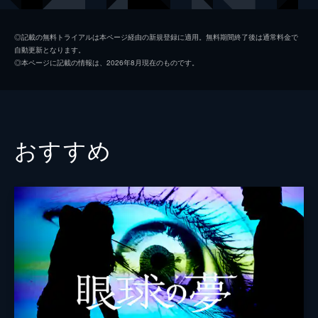
トモミ
石田桃香
◎記載の無料トライアルは本ページ経由の新規登録に適用。無料期間終了後は通常料金で
自動更新となります。
コウダイ
吉村界人
◎本ページに記載の情報は、2026年8月現在のものです。
ミナ
田中真琴
リュウ
宮崎秋人
タケシ
ダンカン
おすすめ
ミサト
高梨瑞樹
謎の女
田辺桃子
監督
宇賀那健一
脚本
宇賀那健一
音楽
小野川浩幸