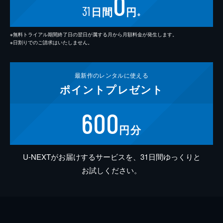
0
31
日間
円
※
※無料トライアル期間終了日の翌日が属する月から月額料金が発生します。
※日割りでのご請求はいたしません。
最新作の
レンタルに使える
ポイント
プレゼント
600
円分
U-NEXTがお届けするサービスを、31日間ゆっくりと
お試しください。