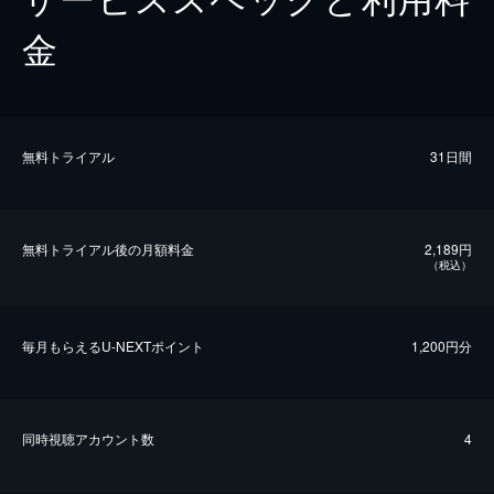
金
無料トライアル
31日間
無料トライアル後の⽉額料金
2,189円
（税込）
毎⽉もらえるU-NEXTポイント
1,200円分
同時視聴アカウント数
4