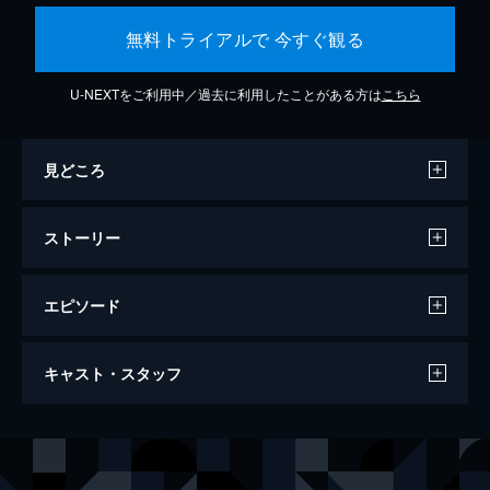
無料トライアルで 今すぐ観る
U-NEXTをご利用中／過去に利用したことがある方は
こちら
見どころ
ストーリー
エピソード
異物-完全版-
キャスト・スタッフ
60分
出演
カオル
小出薫
シュンスケ
田中俊介