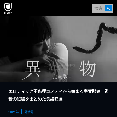
本文へスキップ
エロティック不条理コメディから始まる宇賀那健一監
督の短編をまとめた長編映画
2021年
見放題