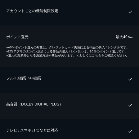
アカウントごとの機能制限設定
ポイント還元
最⼤40%
※
※
40％ポイント還元の対象は、クレジットカード決済による作品の購入 / レンタルです。
※
iOSアプリのUコイン決済による作品の購入 / レンタルは、20％のポイント還元です。
※
還元の対象外となる決済方法や商品があります。くわしくは
こちら
をご確認ください。
フルHD画質 / 4K画質
⾼⾳質（DOLBY DIGITAL PLUS）
テレビ / スマホ / PCなどに対応