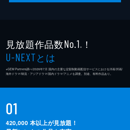
見放題作品数
！
No.1
※
とは
U-NEXT
※GEM Partners調べ/2026年7⽉ 国内の主要な定額制動画配信サービスにおける洋画/邦画/
海外ドラマ/韓流・アジアドラマ/国内ドラマ/アニメを調査。別途、有料作品あり。
01
420,000
本以上が見放題！