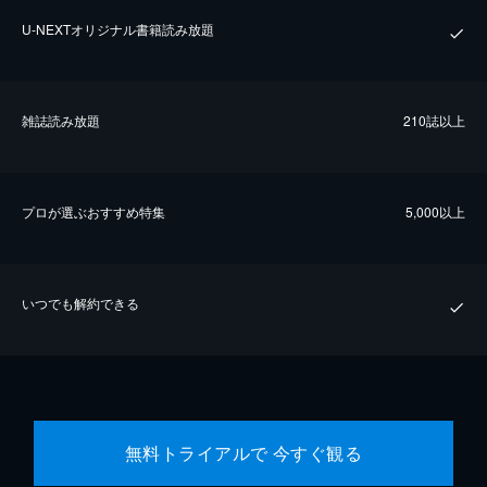
U-NEXTオリジナル書籍読み放題
雑誌読み放題
210誌以上
プロが選ぶおすすめ特集
5,000以上
いつでも解約できる
無料トライアルで 今すぐ観る