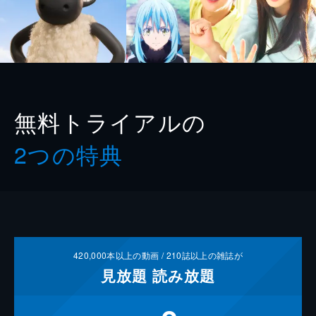
無料トライアルの
2つの特典
420,000
本以上の動画 /
210
誌以上の雑誌が
見放題
読み放題