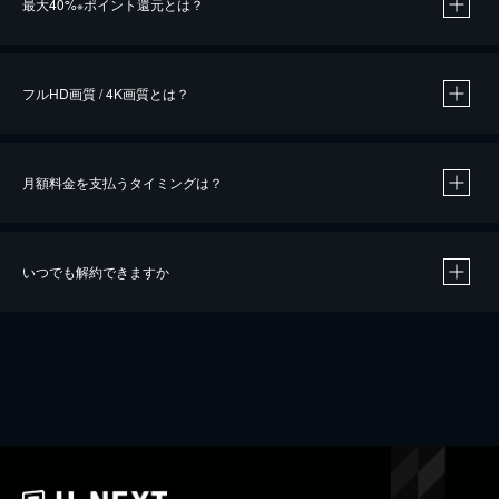
最大40%
ポイント還元とは？
※
※
作品によって必要なポイントが異なります。
フルHD画質 / 4K画質とは？
月額料金を支払うタイミングは？
※
40％ポイント還元の対象は、クレジットカード決済による作品の購入 / レンタルです。
※
iOSアプリのUコイン決済による作品の購入 / レンタルは、20％のポイント還元です。
※
還元の対象外となる決済方法や商品があります。くわしくは
こちら
をご確認ください。
いつでも解約できますか
こちら