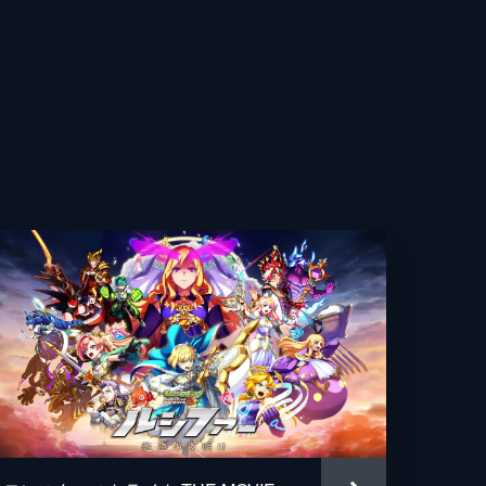
光
昭
あい
コ
己
杏
和
貴志