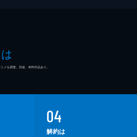
奈
沙
とは
明
マ/アニメを調査。別途、有料作品あり。
芽
之介
明
04
哉
解約は
一