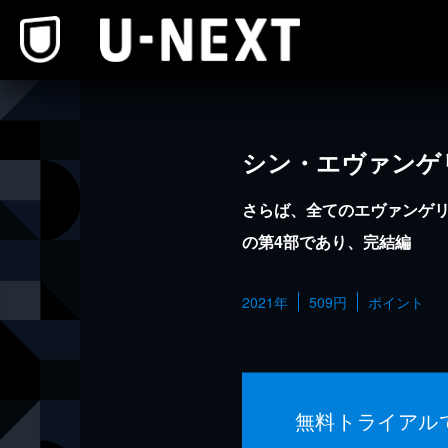
本文へスキップ
シン・エヴァンゲ
さらば、全てのエヴァンゲ
の第4部であり、完結編
2021年
509円
ポイント
無料トライアル