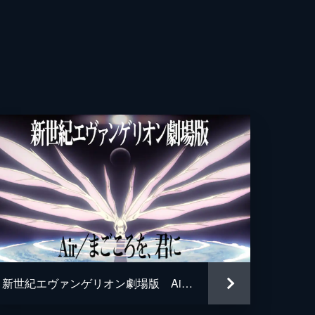
彦
夢
哉
子
樹
人
新世紀エヴァンゲリオン劇場版 Air／まごころを、君に
呂