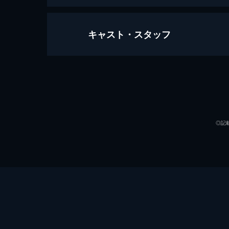
キャスト・スタッフ
シン・エヴァンゲリオン劇場版
155分
声の出演
◎記