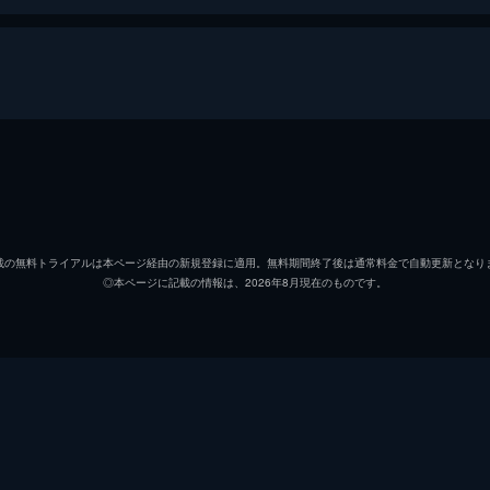
碇シンジ
緒方恵
アヤナミレイ（仮称）／綾波レイ
林原め
載の無料トライアルは本ページ経由の新規登録に適用。無料期間終了後は通常料金で自動更新となり
◎本ページに記載の情報は、2026年8月現在のものです。
式波・アスカ・ラングレー
宮村優
真希波・マリ・イラストリアス
坂本真
葛城ミサト
三石琴
赤木リツコ
山口由