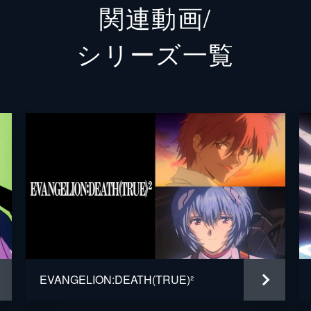
関連動画/
渚カヲル
石田彰
シリーズ⼀覧
碇ゲンドウ
立木文
冬月コウゾウ
清川元
鈴原トウジ
関智一
相田ケンスケ
岩永哲
鈴原ヒカリ
岩男潤
伊吹マヤ
長沢美
青葉シゲル
子安武
EVANGELION:DEATH(TRUE)²
日向マコト
優希比