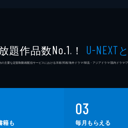
新祐樹
前田玲
村田知
放題作品数
！
No.1
U-NEXT
虎島貴
※
26年7⽉ 国内の主要な定額制動画配信サービスにおける洋画/邦画/海外ドラマ/韓流・アジアドラマ/国内ドラ
井関花
神木隆
庵野秀
03
鶴巻和
書籍も
毎月もらえる
中山勝