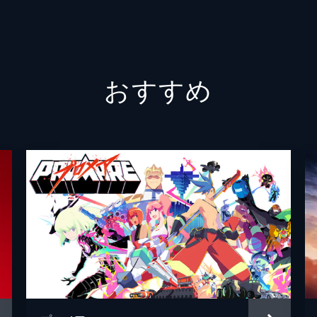
下山吉
星野充
おすすめ
さとう
滝沢ロ
堀越真
八百屋
斎藤千
小野塚