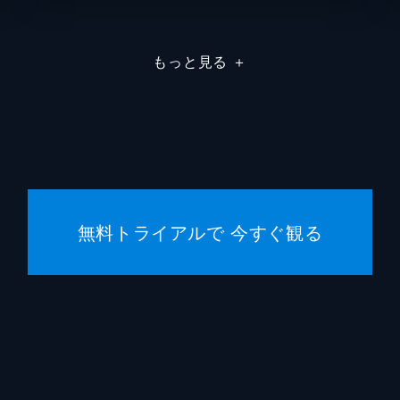
高雄コウジ
大塚明
もっと見る
＋
鈴原サクラ
沢城み
長良スミレ
大原さ
北上ミドリ
伊瀬茉
多摩ヒデキ
勝杏里
無料トライアルで 今すぐ観る
加持リョウジ
山寺宏
加持リョウジ（少年）
内山昂
川田紳
興津和