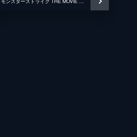
モンスターストライク THE MOVIE ルシファー 絶望の夜明け
う子
ロミチ
美
幸
人
や
太
之介