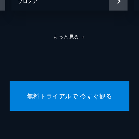
プロメア
儀武ゆ
手塚ヒ
塙真奈
もっと見る
＋
大南悠
中務貴
丹羽正
無料トライアルで 今すぐ観る
広瀬さ
中村源
武蔵真