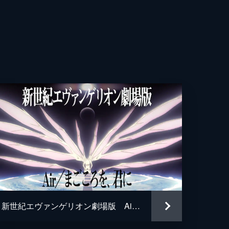
彦
夢
哉
子
樹
人
新世紀エヴァンゲリオン劇場版 Air／まごころを、君に
呂