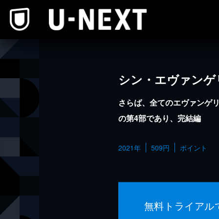
本文へスキップ
シン・エヴァンゲ
さらば、全てのエヴァンゲ
の第4部であり、完結編
2021年
509円
ポイント
無料トライアル