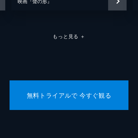
映画『聲の形』
儀武ゆ
手塚ヒ
塙真奈
もっと見る
＋
大南悠
中務貴
丹羽正
無料トライアルで 今すぐ観る
広瀬さ
中村源
武蔵真