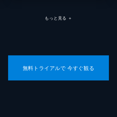
高雄コウジ
大塚明
もっと見る
＋
鈴原サクラ
沢城み
長良スミレ
大原さ
北上ミドリ
伊瀬茉
多摩ヒデキ
勝杏里
無料トライアルで 今すぐ観る
加持リョウジ
山寺宏
加持リョウジ（少年）
内山昂
川田紳
興津和