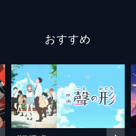
下山吉
星野充
おすすめ
さとう
滝沢ロ
堀越真
八百屋
斎藤千
小野塚