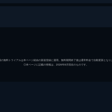
碇シンジ
緒方恵
アヤナミレイ（仮称）／綾波レイ
林原め
載の無料トライアルは本ページ経由の新規登録に適用。無料期間終了後は通常料金で自動更新となり
◎本ページに記載の情報は、2026年8月現在のものです。
式波・アスカ・ラングレー
宮村優
真希波・マリ・イラストリアス
坂本真
葛城ミサト
三石琴
赤木リツコ
山口由