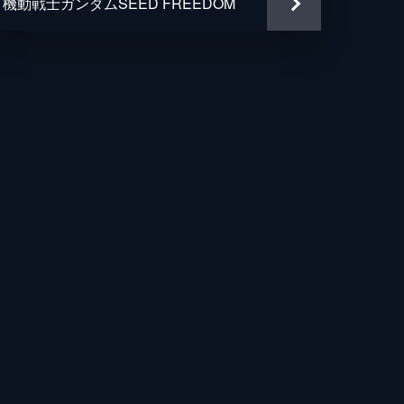
機動戦士ガンダムSEED FREEDOM
う子
ロミチ
美
幸
人
や
太
之介