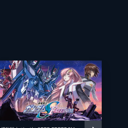
光
昭
あい
コ
己
杏
和
貴志