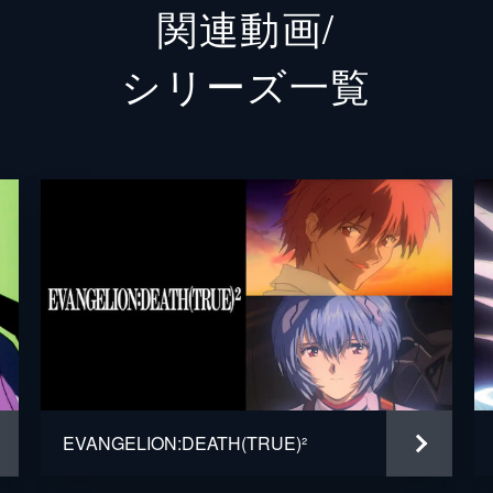
関連動画/
渚カヲル
石田彰
シリーズ⼀覧
碇ゲンドウ
立木文
冬月コウゾウ
清川元
鈴原トウジ
関智一
相田ケンスケ
岩永哲
鈴原ヒカリ
岩男潤
伊吹マヤ
長沢美
青葉シゲル
子安武
EVANGELION:DEATH(TRUE)²
日向マコト
優希比