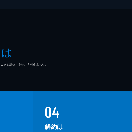
奈
沙
とは
明
マ/アニメを調査。別途、有料作品あり。
芽
之介
明
04
哉
解約は
一