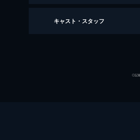
キャスト・スタッフ
シン・エヴァンゲリオン劇場版
155分
声の出演
◎記