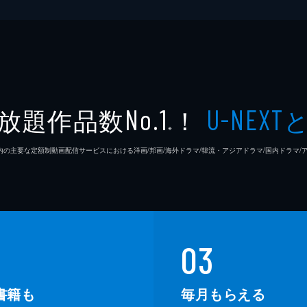
新祐樹
前田玲
村田知
放題作品数
！
No.1
U-NEXT
虎島貴
※
26年7⽉ 国内の主要な定額制動画配信サービスにおける洋画/邦画/海外ドラマ/韓流・アジアドラマ/国内ドラ
井関花
神木隆
庵野秀
03
鶴巻和
書籍も
毎月もらえる
中山勝