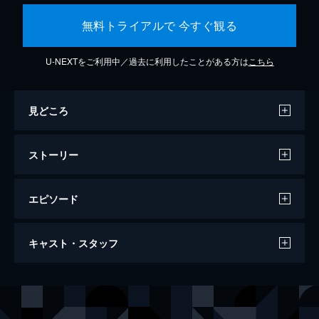
無料トライアルで 今すぐ観る
U-NEXTをご利用中／過去に利用したことがある方は
こちら
見どころ
ストーリー
エピソード
ロバマン
キャスト・スタッフ
68分
出演
吉田照美
小池美波