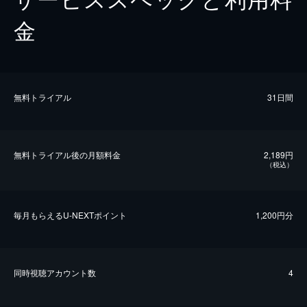
金
無料トライアル
31日間
無料トライアル後の⽉額料金
2,189円
（税込）
毎⽉もらえるU-NEXTポイント
1,200円分
同時視聴アカウント数
4