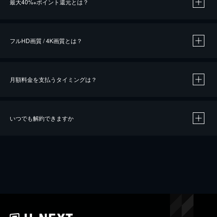
最大40%
ポイント還元とは？
※
※
作品によって必要なポイントが異なります。
フルHD画質 / 4K画質とは？
月額料金を支払うタイミングは？
※
40％ポイント還元の対象は、クレジットカード決済による作品の購入 / レンタルです。
※
iOSアプリのUコイン決済による作品の購入 / レンタルは、20％のポイント還元です。
※
還元の対象外となる決済方法や商品があります。くわしくは
こちら
をご確認ください。
いつでも解約できますか
こちら