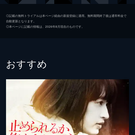
唐橋ユミ
◎記載の無料トライアルは本ページ経由の新規登録に適用。無料期間終了後は通常料金で
自動更新となります。
中村愛
◎本ページに記載の情報は、2026年8月現在のものです。
なべやかん
タブレット純
HEY!たくちゃん
おすすめ
福本ヒデ
山本天心
川島ノリコ
水谷加奈
みうらじゅん
國本鍾建