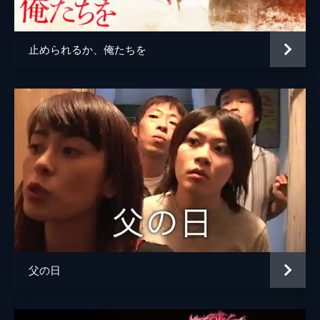
熊谷真実
笑福亭鶴光
止められるか、俺たちを
伊東四朗
ナレーター
秀島史香
監督
河崎実
脚本
河崎実
木川明彦
音楽
石川修一
アサカコウギ
父の日