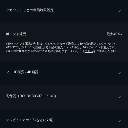
アカウントごとの機能制限設定
ポイント還元
最⼤40%
※
※
40％ポイント還元の対象は、クレジットカード決済による作品の購入 / レンタルです。
※
iOSアプリのUコイン決済による作品の購入 / レンタルは、20％のポイント還元です。
※
還元の対象外となる決済方法や商品があります。くわしくは
こちら
をご確認ください。
フルHD画質 / 4K画質
⾼⾳質（DOLBY DIGITAL PLUS）
テレビ / スマホ / PCなどに対応