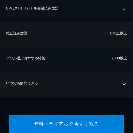
U-NEXTオリジナル書籍読み放題
雑誌読み放題
210誌以上
プロが選ぶおすすめ特集
5,000以上
いつでも解約できる
無料トライアルで 今すぐ観る