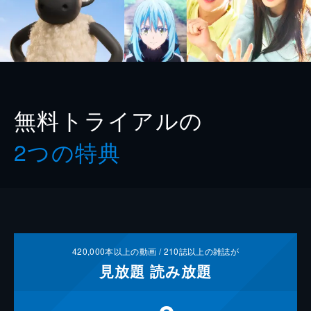
無料トライアルの
2つの特典
420,000
本以上の動画 /
210
誌以上の雑誌が
見放題
読み放題