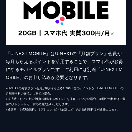
「U-NEXT MOBILE」はU-NEXTの「月額プラン」会員が
毎月もらえるポイントを活用することで、スマホ代がお得
になるモバイルプランです。ご利用には別途「U-NEXT M
OBILE」のお申し込みが必要となります。
※U-NEXTの月額プラン会員が毎月もらえる1,200円分のポイントを、U-NEXT MOBILEの
月額基本料の支払いに充てた場合。
※決済時において支払金額に相当するポイントを保有していない場合、差額分の料金はご登
録のクレジットカードでのお支払いとなります。
※通話料、SMS通信料、オプション（かけ放題など）の月額利用料は別途発生します。