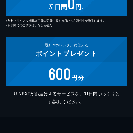
0
31
日間
円
※
※無料トライアル期間終了日の翌日が属する月から月額料金が発生します。
※日割りでのご請求はいたしません。
最新作の
レンタルに使える
ポイント
プレゼント
600
円分
U-NEXTがお届けするサービスを、31日間ゆっくりと
お試しください。