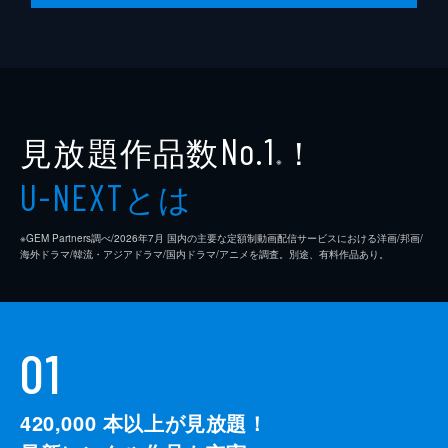
見放題作品数
！
No.1
※
とは
U-NEXT
※GEM Partners調べ/2026年7⽉ 国内の主要な定額制動画配信サービスにおける洋画/邦画/
海外ドラマ/韓流・アジアドラマ/国内ドラマ/アニメを調査。別途、有料作品あり。
01
420,000
本以上が見放題！