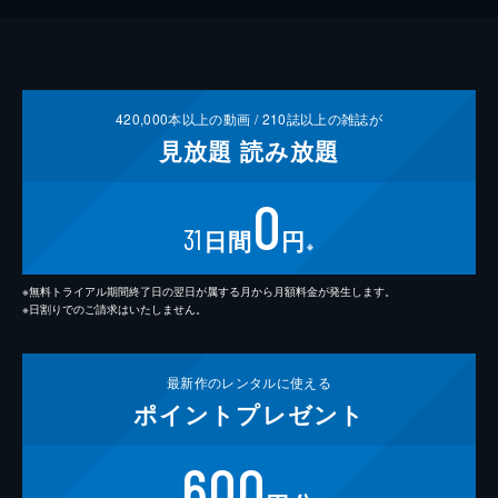
420,000
本以上の動画 /
210
誌以上の雑誌が
見放題
読み放題
0
31
日間
円
※
※無料トライアル期間終了日の翌日が属する月から月額料金が発生します。
※日割りでのご請求はいたしません。
最新作の
レンタルに使える
ポイント
プレゼント
600