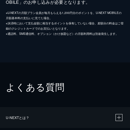
OBILE」のお申し込みが必要となります。
※U-NEXTの月額プラン会員が毎月もらえる1,200円分のポイントを、U-NEXT MOBILEの
月額基本料の支払いに充てた場合。
※決済時において支払金額に相当するポイントを保有していない場合、差額分の料金はご登
録のクレジットカードでのお支払いとなります。
※通話料、SMS通信料、オプション（かけ放題など）の月額利用料は別途発生します。
よくある質問
U-NEXTとは？