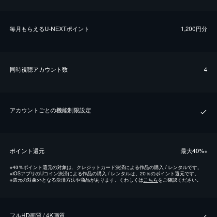
毎⽉もらえるU-NEXTポイント
1,200円分
同時視聴アカウント数
4
アカウントごとの機能制限設定
ポイント還元
最⼤40%
※
※
40％ポイント還元の対象は、クレジットカード決済による作品の購入 / レンタルです。
※
iOSアプリのUコイン決済による作品の購入 / レンタルは、20％のポイント還元です。
※
還元の対象外となる決済方法や商品があります。くわしくは
こちら
をご確認ください。
フルHD画質 / 4K画質