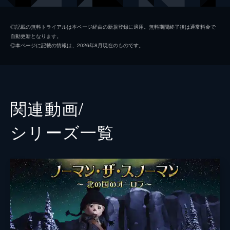
お母さん
石島しほり
◎記載の無料トライアルは本ページ経由の新規登録に適用。無料期間終了後は通常料金で
自動更新となります。
先生
彩木香里
◎本ページに記載の情報は、2026年8月現在のものです。
散歩の男
泉田岳
同級生
野田哲平
同級生
室伏佑哉
関連動画/
同級生
池下ひまる
シリーズ⼀覧
同級生
本多明鈴日
同級生
小川陽万里
語り
野島裕史
（プロローグ）
石橋徹郎
気球乗り
梶裕貴