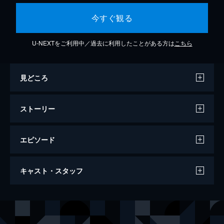
今すぐ観る
U-NEXTをご利用中／過去に利用したことがある方は
こちら
見どころ
ストーリー
エピソード
ノーマン・ザ・スノーマン 流れ星のふる
キャスト・スタッフ
夜に
27分
声の出演
少年
小田恵大
ノーマン
吉野裕行