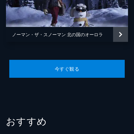
監督
八代健志
脚本
八代健志
国井桂
ノーマン・ザ・スノーマン 北の国のオーロラ
アニメーション制作
TECARAT
今すぐ観る
おすすめ