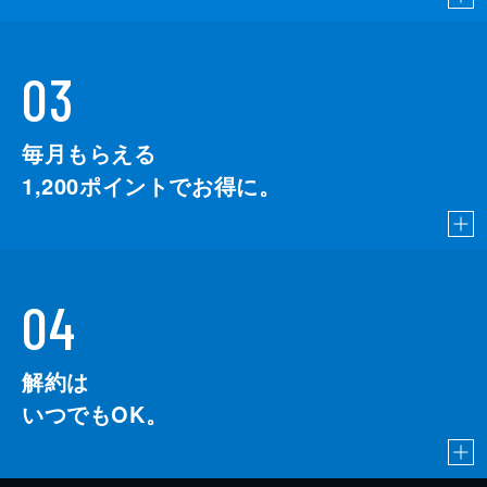
03
毎月もらえる
1,200
ポイントでお得に。
04
解約は
いつでもOK。