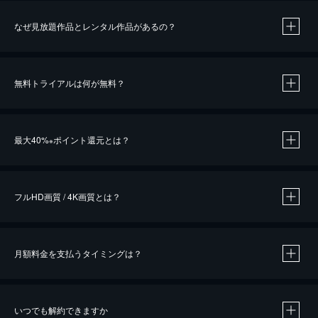
なぜ見放題作品とレンタル作品があるの？
無料トライアルは何が無料？
※
最大40%
ポイント還元とは？
※
※
作品によって必要なポイントが異なります。
フルHD画質 / 4K画質とは？
月額料金を支払うタイミングは？
※
40％ポイント還元の対象は、クレジットカード決済による作品の購入 / レンタルです。
※
iOSアプリのUコイン決済による作品の購入 / レンタルは、20％のポイント還元です。
※
還元の対象外となる決済方法や商品があります。くわしくは
こちら
をご確認ください。
いつでも解約できますか