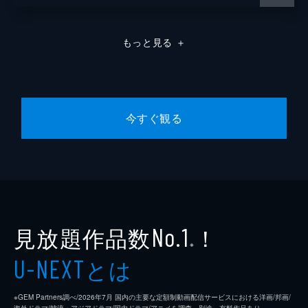
もっと見る
＋
今すぐ観る
見放題作品数
！
No.1
※
とは
U-NEXT
※GEM Partners調べ/2026年7⽉ 国内の主要な定額制動画配信サービスにおける洋画/邦画/
海外ドラマ/韓流・アジアドラマ/国内ドラマ/アニメを調査。別途、有料作品あり。