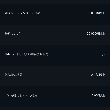
ポイント（レンタル）作品
60,000本以上
無料マンガ
20,000冊以上
U-NEXTオリジナル書籍読み放題
雑誌読み放題
210誌以上
プロが選ぶおすすめ特集
5,000以上