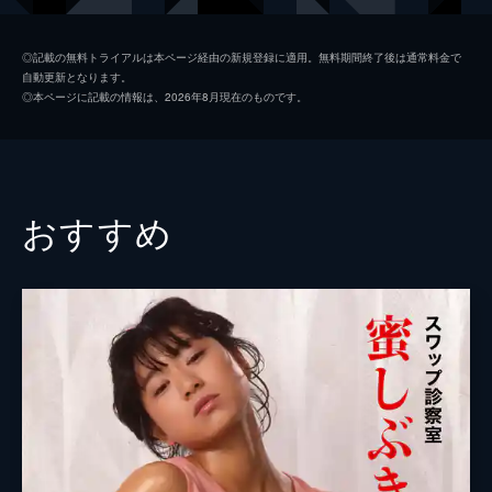
酒井昭
◎記載の無料トライアルは本ページ経由の新規登録に適用。無料期間終了後は通常料金で
自動更新となります。
中田譲治
◎本ページに記載の情報は、2026年8月現在のものです。
監督
西村昭五郎
脚本
鹿水晶子
おすすめ