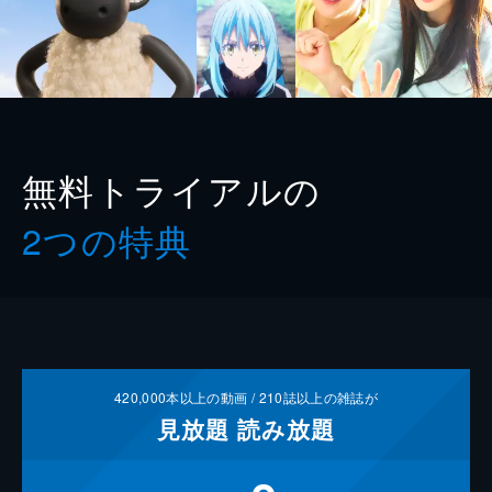
無料トライアルの
2つの特典
420,000
本以上の動画 /
210
誌以上の雑誌が
見放題
読み放題