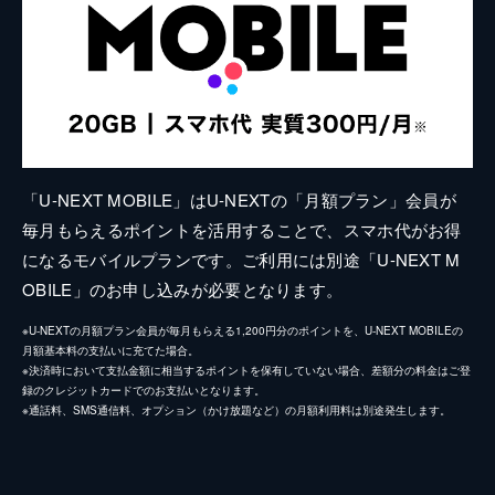
「U-NEXT MOBILE」はU-NEXTの「月額プラン」会員が
毎月もらえるポイントを活用することで、スマホ代がお得
になるモバイルプランです。ご利用には別途「U-NEXT M
OBILE」のお申し込みが必要となります。
※U-NEXTの月額プラン会員が毎月もらえる1,200円分のポイントを、U-NEXT MOBILEの
月額基本料の支払いに充てた場合。
※決済時において支払金額に相当するポイントを保有していない場合、差額分の料金はご登
録のクレジットカードでのお支払いとなります。
※通話料、SMS通信料、オプション（かけ放題など）の月額利用料は別途発生します。