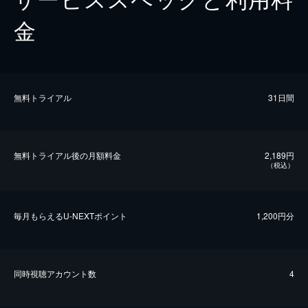
金
無料トライアル
31日間
無料トライアル後の⽉額料金
2,189円
（税込）
毎⽉もらえるU-NEXTポイント
1,200円分
同時視聴アカウント数
4