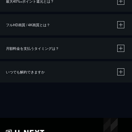
最大40%
ポイント還元とは？
※
※
作品によって必要なポイントが異なります。
フルHD画質 / 4K画質とは？
月額料金を支払うタイミングは？
※
40％ポイント還元の対象は、クレジットカード決済による作品の購入 / レンタルです。
※
iOSアプリのUコイン決済による作品の購入 / レンタルは、20％のポイント還元です。
※
還元の対象外となる決済方法や商品があります。くわしくは
こちら
をご確認ください。
いつでも解約できますか
こちら