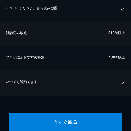
U-NEXTオリジナル書籍読み放題
雑誌読み放題
210誌以上
プロが選ぶおすすめ特集
5,000以上
いつでも解約できる
今すぐ観る