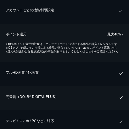
アカウントごとの機能制限設定
ポイント還元
最⼤40%
※
※
40％ポイント還元の対象は、クレジットカード決済による作品の購入 / レンタルです。
※
iOSアプリのUコイン決済による作品の購入 / レンタルは、20％のポイント還元です。
※
還元の対象外となる決済方法や商品があります。くわしくは
こちら
をご確認ください。
フルHD画質 / 4K画質
⾼⾳質（DOLBY DIGITAL PLUS）
テレビ / スマホ / PCなどに対応