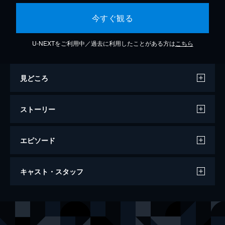
今すぐ観る
U-NEXTをご利用中／過去に利用したことがある方は
こちら
見どころ
ストーリー
エピソード
蘭の肉体
キャスト・スタッフ
67分
出演
小田かおる
西川瀬里奈