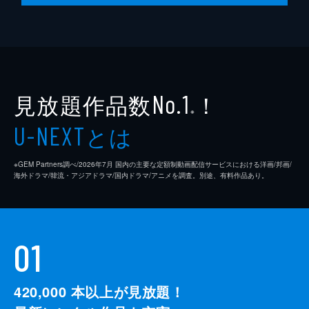
見放題作品数
！
No.1
※
とは
U-NEXT
※GEM Partners調べ/2026年7⽉ 国内の主要な定額制動画配信サービスにおける洋画/邦画/
海外ドラマ/韓流・アジアドラマ/国内ドラマ/アニメを調査。別途、有料作品あり。
01
420,000
本以上が見放題！