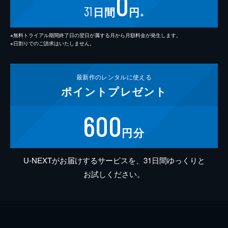
0
31
日間
円
※
※無料トライアル期間終了日の翌日が属する月から月額料金が発生します。
※日割りでのご請求はいたしません。
最新作の
レンタルに使える
ポイント
プレゼント
600
円分
U-NEXTがお届けするサービスを、31日間ゆっくりと
お試しください。