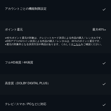
アカウントごとの機能制限設定
ポイント還元
最⼤40%
※
※
40％ポイント還元の対象は、クレジットカード決済による作品の購入 / レンタルです。
※
iOSアプリのUコイン決済による作品の購入 / レンタルは、20％のポイント還元です。
※
還元の対象外となる決済方法や商品があります。くわしくは
こちら
をご確認ください。
フルHD画質 / 4K画質
⾼⾳質（DOLBY DIGITAL PLUS）
テレビ / スマホ / PCなどに対応