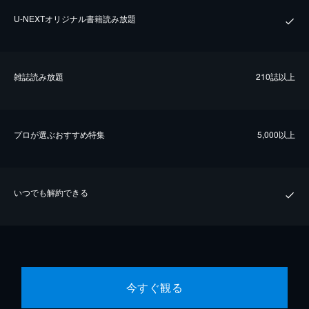
U-NEXTオリジナル書籍読み放題
雑誌読み放題
210誌以上
プロが選ぶおすすめ特集
5,000以上
いつでも解約できる
今すぐ観る