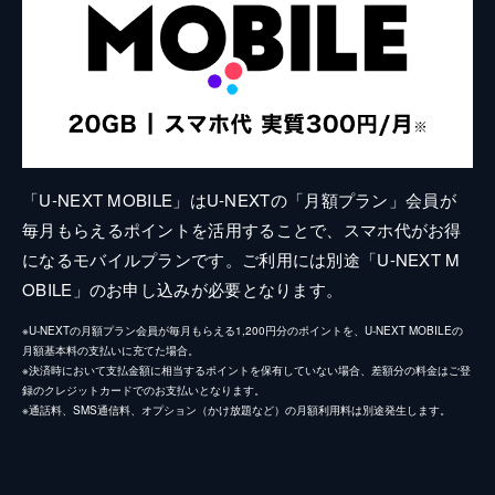
「U-NEXT MOBILE」はU-NEXTの「月額プラン」会員が
毎月もらえるポイントを活用することで、スマホ代がお得
になるモバイルプランです。ご利用には別途「U-NEXT M
OBILE」のお申し込みが必要となります。
※U-NEXTの月額プラン会員が毎月もらえる1,200円分のポイントを、U-NEXT MOBILEの
月額基本料の支払いに充てた場合。
※決済時において支払金額に相当するポイントを保有していない場合、差額分の料金はご登
録のクレジットカードでのお支払いとなります。
※通話料、SMS通信料、オプション（かけ放題など）の月額利用料は別途発生します。