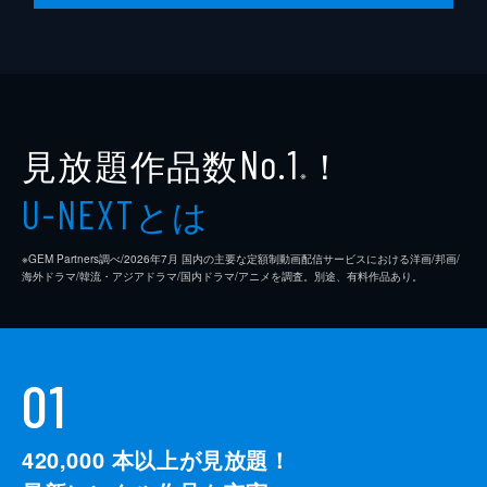
見放題作品数
！
No.1
※
とは
U-NEXT
※GEM Partners調べ/2026年7⽉ 国内の主要な定額制動画配信サービスにおける洋画/邦画/
海外ドラマ/韓流・アジアドラマ/国内ドラマ/アニメを調査。別途、有料作品あり。
01
420,000
本以上が見放題！