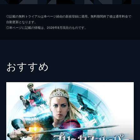
バキ・イルハン
◎記載の無料トライアルは本ページ経由の新規登録に適用。無料期間終了後は通常料金で
自動更新となります。
セルダル・デニス
◎本ページに記載の情報は、2026年8月現在のものです。
ネヴザト・イルマッツ
監督
エミール・ハリルザデー
脚本
バキ・イルハン
おすすめ
音楽
イルケル・ユルトカン
製作
セネル・イルハン