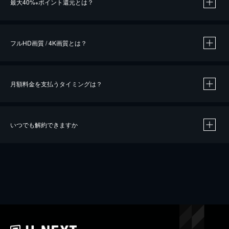
最大40%
ポイント還元とは？
※
※
作品によって必要なポイントが異なります。
フルHD画質 / 4K画質とは？
月額料金を支払うタイミングは？
※
40％ポイント還元の対象は、クレジットカード決済による作品の購入 / レンタルです。
※
iOSアプリのUコイン決済による作品の購入 / レンタルは、20％のポイント還元です。
※
還元の対象外となる決済方法や商品があります。くわしくは
こちら
をご確認ください。
いつでも解約できますか
こちら