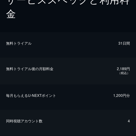
金
無料トライアル
31日間
無料トライアル後の⽉額料金
2,189円
（税込）
毎⽉もらえるU-NEXTポイント
1,200円分
同時視聴アカウント数
4