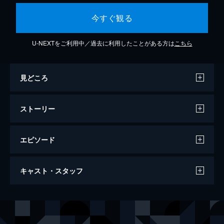
今すぐ観る
U-NEXTをご利用中／過去に利用したことがある方は
こちら
見どころ
ストーリー
エピソード
シャドー・ウォー 聖戦
キャスト・スタッフ
122分
出演
イスマイル・フィリズ
エスラ・ビルギチ