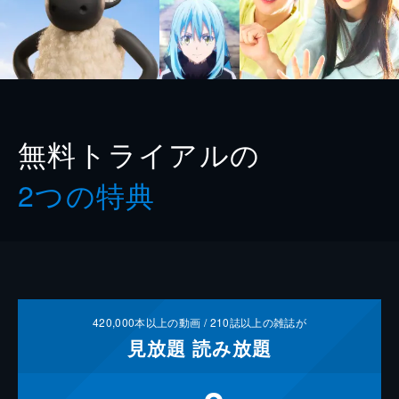
無料トライアルの
2つの特典
420,000
本以上の動画 /
210
誌以上の雑誌が
見放題
読み放題