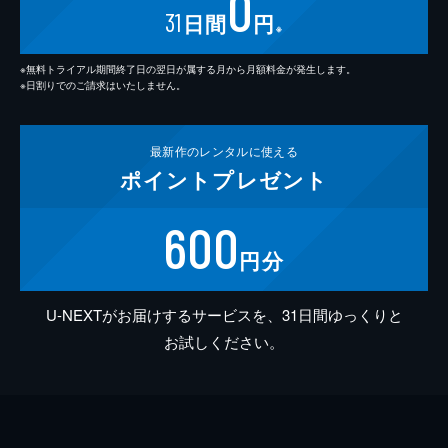
0
31
日間
円
※
※無料トライアル期間終了日の翌日が属する月から月額料金が発生します。
※日割りでのご請求はいたしません。
最新作の
レンタルに使える
ポイント
プレゼント
600
円分
U-NEXTがお届けするサービスを、31日間ゆっくりと
お試しください。