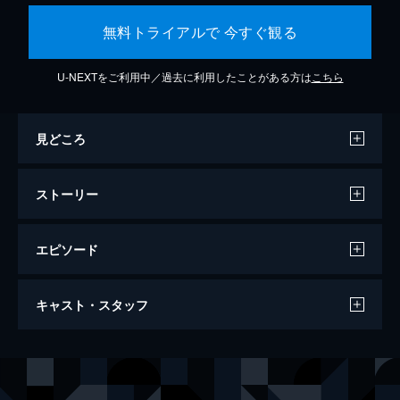
無料トライアルで 今すぐ観る
U-NEXTをご利用中／過去に利用したことがある方は
こちら
見どころ
ストーリー
エピソード
トップガン マーヴェリック
キャスト・スタッフ
130分
出演
ピート・“マーヴェリック”・ミッチェル
トム・クルーズ
ブラッドリー・“ルースター”・ブラッドショウ
マイルズ・テラー