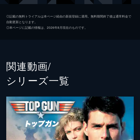
ペニー
ジェニファー・コネリー
◎記載の無料トライアルは本ページ経由の新規登録に適用。無料期間終了後は通常料金で
自動更新となります。
サイクロン
ジョン・ハム
◎本ページに記載の情報は、2026年8月現在のものです。
ハングマン
グレン・パウエル
ボブ
ルイス・プルマン
ウォーロック
チャールズ・パーネル
関連動画/
ホンドー
バシール・サラフディン
シリーズ⼀覧
フェニックス
モニカ・バルバロ
ペイバック
ジェイ・エリス
ファンボーイ
ダニー・ラミレス
コヨーテ
グレッグ・ターザン・デイヴィス
アメリア
リリアナ・レイ