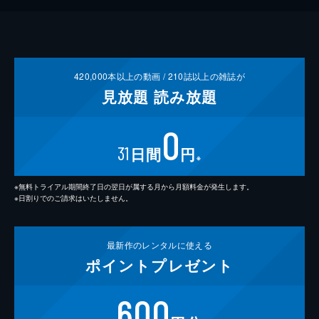
420,000
本以上の動画 /
210
誌以上の雑誌が
見放題
読み放題
0
31
日間
円
※
※無料トライアル期間終了日の翌日が属する月から月額料金が発生します。
※日割りでのご請求はいたしません。
最新作の
レンタルに使える
ポイント
プレゼント
600