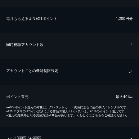
毎⽉もらえるU-NEXTポイント
1,200円分
同時視聴アカウント数
4
アカウントごとの機能制限設定
ポイント還元
最⼤40%
※
※
40％ポイント還元の対象は、クレジットカード決済による作品の購入 / レンタルです。
※
iOSアプリのUコイン決済による作品の購入 / レンタルは、20％のポイント還元です。
※
還元の対象外となる決済方法や商品があります。くわしくは
こちら
をご確認ください。
フルHD画質 / 4K画質