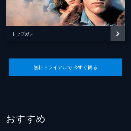
ハンマー
エド・ハリス
トム・“アイスマン”・カザンスキー
ヴァル・キルマー
サラ・カザンスキー
ジーン・ルイザ・ケリー
トップガン
監督
ジョセフ・コシンスキー
脚本
アーレン・クルーガー
エリック・ウォーレン・シンガー
無料トライアルで 今すぐ観る
クリストファー・マッカリー
音楽
ハロルド・フォルターメイヤー
ハンス・ジマー
ローン・バルフェ
レディー・ガガ
おすすめ
製作
ジェリー・ブラッカイマー