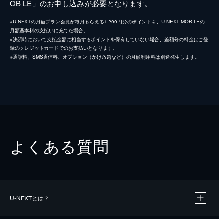
OBILE」のお申し込みが必要となります。
※U-NEXTの月額プラン会員が毎月もらえる1,200円分のポイントを、U-NEXT MOBILEの
月額基本料の支払いに充てた場合。
※決済時において支払金額に相当するポイントを保有していない場合、差額分の料金はご登
録のクレジットカードでのお支払いとなります。
※通話料、SMS通信料、オプション（かけ放題など）の月額利用料は別途発生します。
よくある質問
U-NEXTとは？