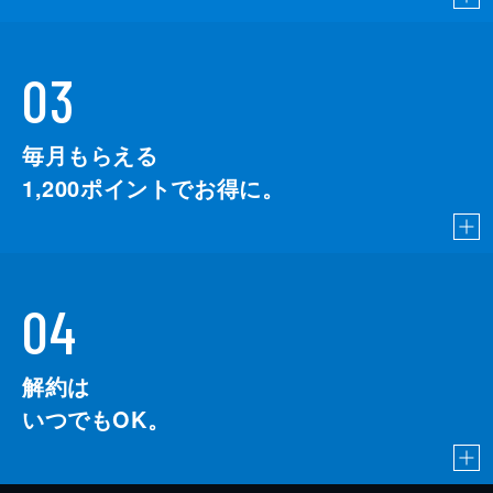
03
毎月もらえる
1,200
ポイントでお得に。
04
解約は
いつでもOK。