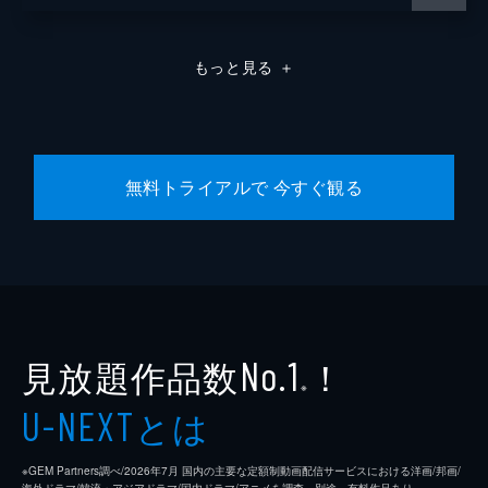
もっと見る
＋
無料トライアルで 今すぐ観る
見放題作品数
！
No.1
※
とは
U-NEXT
※GEM Partners調べ/2026年7⽉ 国内の主要な定額制動画配信サービスにおける洋画/邦画/
海外ドラマ/韓流・アジアドラマ/国内ドラマ/アニメを調査。別途、有料作品あり。