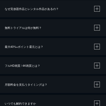
なぜ見放題作品とレンタル作品があるの？
無料トライアルは何が無料？
※
最大40%
ポイント還元とは？
※
※
作品によって必要なポイントが異なります。
フルHD画質 / 4K画質とは？
月額料金を支払うタイミングは？
※
40％ポイント還元の対象は、クレジットカード決済による作品の購入 / レンタルです。
※
iOSアプリのUコイン決済による作品の購入 / レンタルは、20％のポイント還元です。
※
還元の対象外となる決済方法や商品があります。くわしくは
こちら
をご確認ください。
いつでも解約できますか