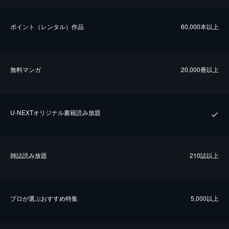
ポイント（レンタル）作品
60,000本以上
無料マンガ
20,000冊以上
U-NEXTオリジナル書籍読み放題
雑誌読み放題
210誌以上
プロが選ぶおすすめ特集
5,000以上