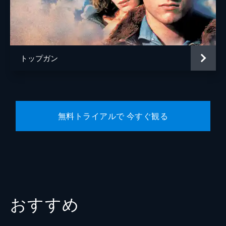
ハンマー
エド・ハリス
トム・“アイスマン”・カザンスキー
ヴァル・キルマー
サラ・カザンスキー
ジーン・ルイザ・ケリー
トップガン
監督
ジョセフ・コシンスキー
脚本
アーレン・クルーガー
エリック・ウォーレン・シンガー
無料トライアルで 今すぐ観る
クリストファー・マッカリー
音楽
ハロルド・フォルターメイヤー
ハンス・ジマー
ローン・バルフェ
レディー・ガガ
おすすめ
製作
ジェリー・ブラッカイマー