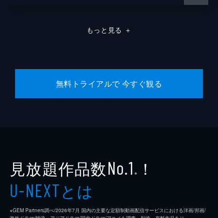
もっと見る
＋
無料トライアルで 今すぐ観る
見放題作品数
！
No.1
※
とは
U-NEXT
※GEM Partners調べ/2026年7⽉ 国内の主要な定額制動画配信サービスにおける洋画/邦画/
海外ドラマ/韓流・アジアドラマ/国内ドラマ/アニメを調査。別途、有料作品あり。