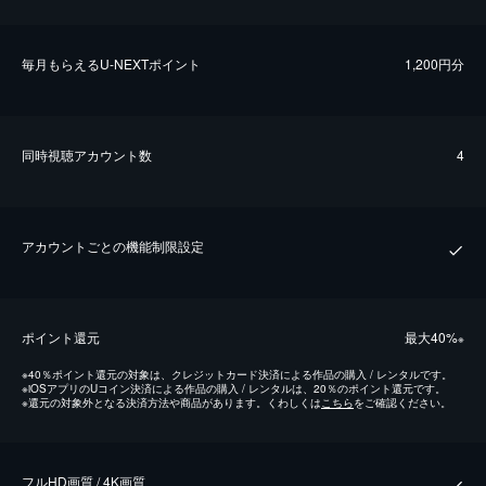
毎⽉もらえるU-NEXTポイント
1,200円分
同時視聴アカウント数
4
アカウントごとの機能制限設定
ポイント還元
最⼤40%
※
※
40％ポイント還元の対象は、クレジットカード決済による作品の購入 / レンタルです。
※
iOSアプリのUコイン決済による作品の購入 / レンタルは、20％のポイント還元です。
※
還元の対象外となる決済方法や商品があります。くわしくは
こちら
をご確認ください。
フルHD画質 / 4K画質