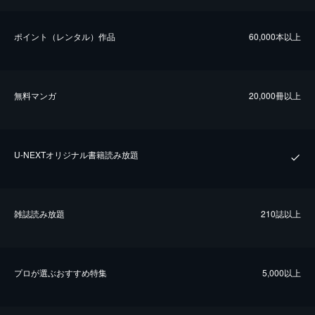
ポイント（レンタル）作品
60,000本以上
無料マンガ
20,000冊以上
U-NEXTオリジナル書籍読み放題
雑誌読み放題
210誌以上
プロが選ぶおすすめ特集
5,000以上