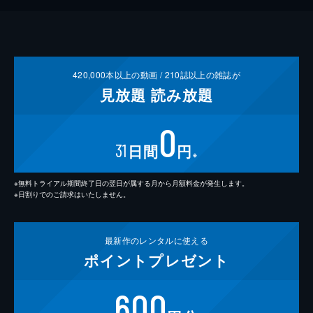
420,000
本以上の動画 /
210
誌以上の雑誌が
見放題
読み放題
0
31
日間
円
※
※無料トライアル期間終了日の翌日が属する月から月額料金が発生します。
※日割りでのご請求はいたしません。
最新作の
レンタルに使える
ポイント
プレゼント
600