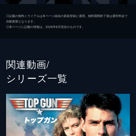
ペニー
ジェニファー・コネリー
◎記載の無料トライアルは本ページ経由の新規登録に適用。無料期間終了後は通常料金で
自動更新となります。
サイクロン
ジョン・ハム
◎本ページに記載の情報は、2026年8月現在のものです。
ハングマン
グレン・パウエル
ボブ
ルイス・プルマン
ウォーロック
チャールズ・パーネル
関連動画/
ホンドー
バシール・サラフディン
シリーズ⼀覧
フェニックス
モニカ・バルバロ
ペイバック
ジェイ・エリス
ファンボーイ
ダニー・ラミレス
コヨーテ
グレッグ・ターザン・デイヴィス
アメリア
リリアナ・レイ