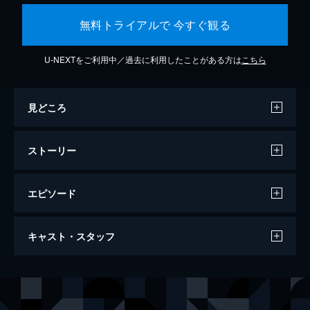
無料トライアルで 今すぐ観る
U-NEXTをご利用中／過去に利用したことがある方は
こちら
見どころ
ストーリー
エピソード
トップガン マーヴェリック
キャスト・スタッフ
130分
出演
ピート・“マーヴェリック”・ミッチェル
トム・クルーズ
ブラッドリー・“ルースター”・ブラッドショウ
マイルズ・テラー