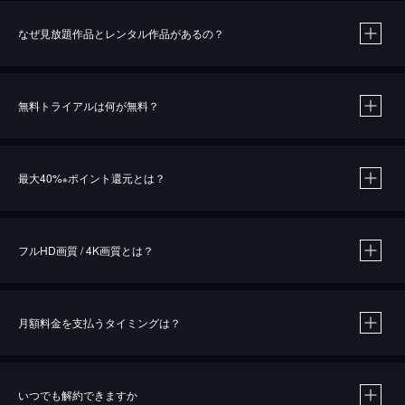
なぜ見放題作品とレンタル作品があるの？
無料トライアルは何が無料？
※
最大40%
ポイント還元とは？
※
※
作品によって必要なポイントが異なります。
フルHD画質 / 4K画質とは？
月額料金を支払うタイミングは？
※
40％ポイント還元の対象は、クレジットカード決済による作品の購入 / レンタルです。
※
iOSアプリのUコイン決済による作品の購入 / レンタルは、20％のポイント還元です。
※
還元の対象外となる決済方法や商品があります。くわしくは
こちら
をご確認ください。
いつでも解約できますか