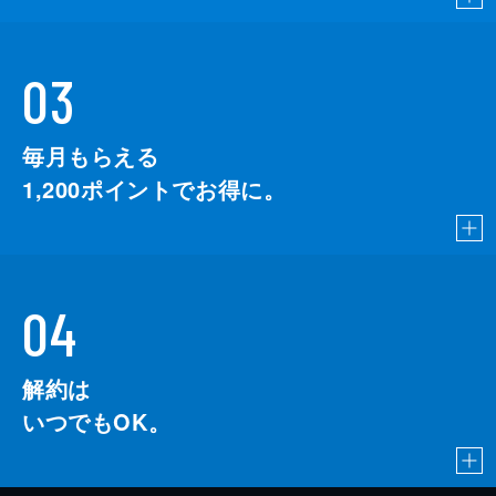
03
毎月もらえる
1,200
ポイントでお得に。
04
解約は
いつでもOK。