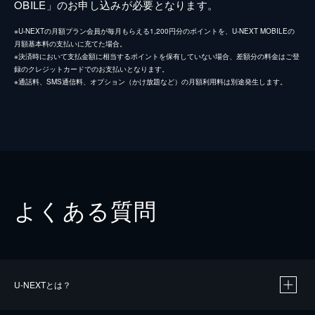
OBILE」のお申し込みが必要となります。
※U-NEXTの月額プラン会員が毎月もらえる1,200円分のポイントを、U-NEXT MOBILEの
月額基本料の支払いに充てた場合。
※決済時において支払金額に相当するポイントを保有していない場合、差額分の料金はご登
録のクレジットカードでのお支払いとなります。
※通話料、SMS通信料、オプション（かけ放題など）の月額利用料は別途発生します。
よくある質問
U-NEXTとは？