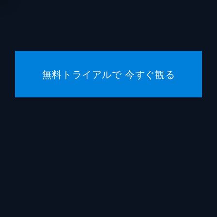
サラ・カザンスキー
ジーン
ジョセ
アーレ
無料トライアルで 今すぐ観る
エリッ
クリス
ハロル
ハンス
ローン
レディ