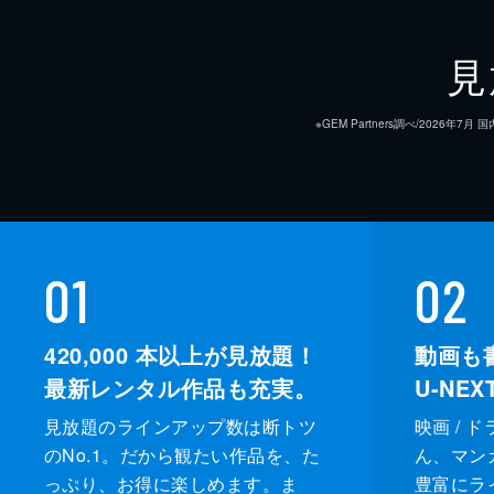
見
※GEM Partners調べ/20
01
02
420,000
本以上が見放題！
動画も
最新レンタル作品も充実。
U-NE
見放題のラインアップ数は断トツ
映画 / 
のNo.1。だから観たい作品を、た
ん、マンガ 
っぷり、お得に楽しめます。ま
豊富にラ