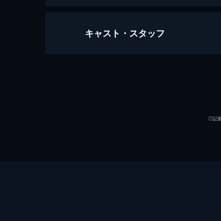
キャスト・スタッフ
トップガン マーヴェリック
130分
出演
◎記