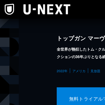
本文へスキップ
トップガン マー
全世界が熱狂したトム・ク
クションの36年ぶりとなる
2022年
アメリカ
見放題
無料トライアル