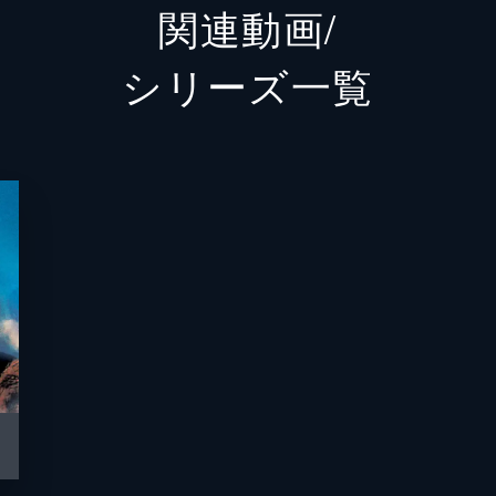
関連動画/
ウォーロック
チャー
シリーズ⼀覧
ホンドー
バシー
フェニックス
モニカ
ペイバック
ジェイ
ファンボーイ
ダニー
コヨーテ
グレッ
アメリア
リリア
ハンマー
エド・
トム・“アイスマン”・カザンスキー
ヴァル