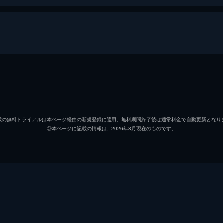
ピート・“マーヴェリック”・ミッチェル
トム・
ブラッドリー・“ルースター”・ブラッドショウ
マイル
載の無料トライアルは本ページ経由の新規登録に適用。無料期間終了後は通常料金で自動更新となり
◎本ページに記載の情報は、2026年8月現在のものです。
ペニー
ジェニ
サイクロン
ジョン
ハングマン
グレン
ボブ
ルイス