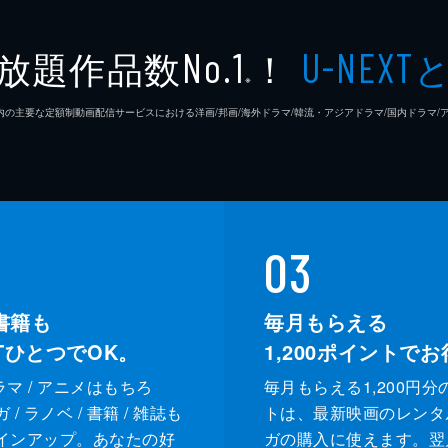
放題作品数
！
No.1
U-NEXT
※
26年7⽉ 国内の主要な定額制動画配信サービスにおける洋画/邦画/海外ドラマ/韓流・アジアドラマ/国内ドラ
03
書籍も
毎月もらえる
XTひとつでOK。
1,200
ポイントでお
ドラマ / アニメはもちろ
毎月もらえる1,200円分
/ ラノベ / 書籍 / 雑誌も
トは、最新映画のレンタ
インアップ。あなたの好
ガの購入に使えます。翌