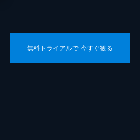
サラ・カザンスキー
ジーン
ジョセ
アーレ
無料トライアルで 今すぐ観る
エリッ
クリス
ハロル
ハンス
ローン
レディ