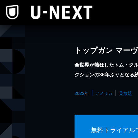
本文へスキップ
トップガン マー
全世界が熱狂したトム・ク
クションの36年ぶりとなる
2022年
アメリカ
見放題
無料トライアル