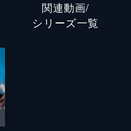
関連動画/
ウォーロック
チャー
シリーズ⼀覧
ホンドー
バシー
フェニックス
モニカ
ペイバック
ジェイ
ファンボーイ
ダニー
コヨーテ
グレッ
アメリア
リリア
ハンマー
エド・
トム・“アイスマン”・カザンスキー
ヴァル