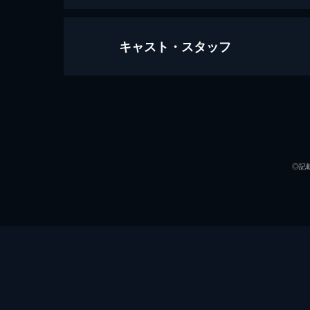
キャスト・スタッフ
トップガン マーヴェリック
130分
出演
◎記