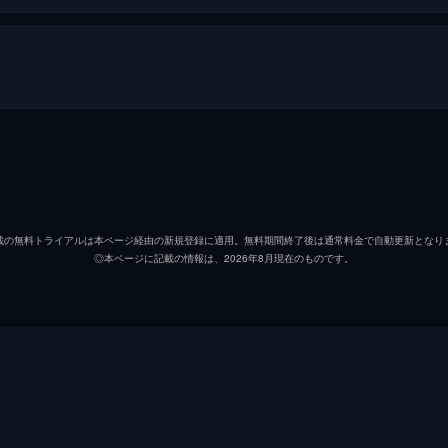
ピート・“マーヴェリック”・ミッチェル
トム・
ブラッドリー・“ルースター”・ブラッドショウ
マイル
載の無料トライアルは本ページ経由の新規登録に適用。無料期間終了後は通常料金で自動更新となり
◎本ページに記載の情報は、2026年8月現在のものです。
ペニー
ジェニ
サイクロン
ジョン
ハングマン
グレン
ボブ
ルイス