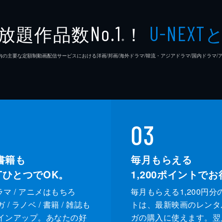
放題作品数
！
No.1
U-NEXT
※
26年7⽉ 国内の主要な定額制動画配信サービスにおける洋画/邦画/海外ドラマ/韓流・アジアドラマ/国内ドラ
03
書籍も
毎月もらえる
XTひとつでOK。
1,200
ポイントでお
ドラマ / アニメはもちろ
毎月もらえる1,200円分
/ ラノベ / 書籍 / 雑誌も
トは、最新映画のレンタ
インアップ。あなたの好
ガの購入に使えます。翌