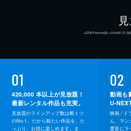
見
※GEM Partners調べ/20
01
02
420,000
本以上が見放題！
動画も
最新レンタル作品も充実。
U-NE
見放題のラインアップ数は断トツ
映画 / 
のNo.1。だから観たい作品を、た
ん、マンガ 
っぷり、お得に楽しめます。ま
豊富にラ