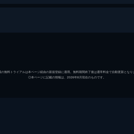
ベン・フッド
ケヴィ
ジェイニー・カーヴァー
シガニ
載の無料トライアルは本ページ経由の新規登録に適用。無料期間終了後は通常料金で自動更新となり
◎本ページに記載の情報は、2026年8月現在のものです。
エレナ・フッド
ジョー
ジム・カーヴァー
ジェイ
ウェンディー・フッド
クリス
マイキー・カーヴァー
イライ