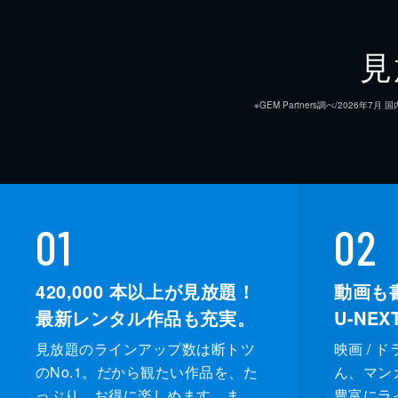
見
※GEM Partners調べ/20
01
02
420,000
本以上が見放題！
動画も
最新レンタル作品も充実。
U-NE
見放題のラインアップ数は断トツ
映画 / 
のNo.1。だから観たい作品を、た
ん、マンガ 
っぷり、お得に楽しめます。ま
豊富にラ