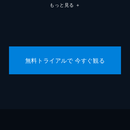
もっと見る
＋
ジェー
テッド
アン・
無料トライアルで 今すぐ観る