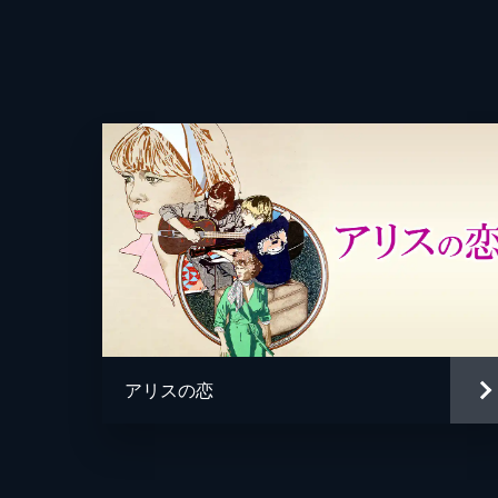
監督
脚本
アリスの恋
原作
音楽