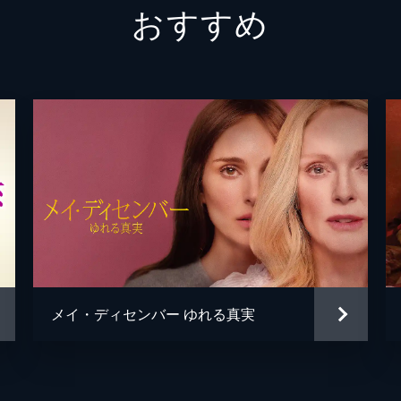
おすすめ
サンディ・カーヴァー
アダム
ポール・フッド
トビー
ケイテ
ヘンリ
アリソ
アン・
ジェー
メイ・ディセンバー ゆれる真実
リック
マイケ