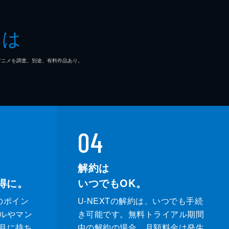
とは
マ/アニメを調査。別途、有料作品あり。
04
解約は
得に。
いつでもOK。
のポイン
U-NEXTの解約は、いつでも手続
ルやマン
き可能です。無料トライアル期間
月に持ち
中の解約の場合、月額料金は発生