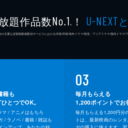
放題作品数
！
No.1
U-NEXT
※
26年7⽉ 国内の主要な定額制動画配信サービスにおける洋画/邦画/海外ドラマ/韓流・アジアドラマ/国内ドラ
03
書籍も
毎月もらえる
XTひとつでOK。
1,200
ポイントでお
ドラマ / アニメはもちろ
毎月もらえる1,200円分
/ ラノベ / 書籍 / 雑誌も
トは、最新映画のレンタ
インアップ。あなたの好
ガの購入に使えます。翌