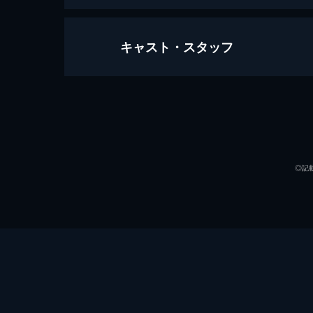
キャスト・スタッフ
アイス・ストーム
113分
出演
◎記