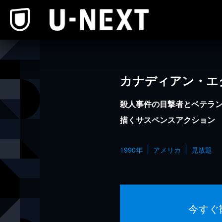
本文へスキップ
カナディアン・エ
殺人事件の目撃者とベテラ
描くサスペンスアクション
1990年
アメリカ
見放題
今すぐ