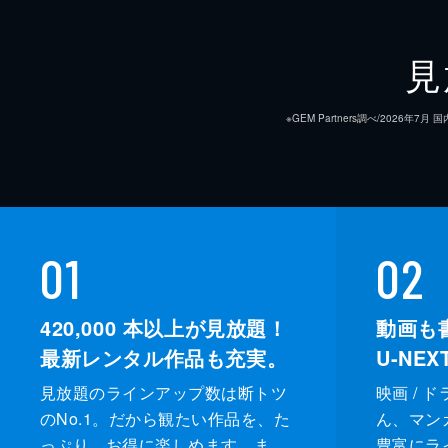
見
※GEM Partners調べ/20
01
02
420,000
本以上が見放題！
動画も
最新レンタル作品も充実。
U-NE
見放題のラインアップ数は断トツ
映画 / 
のNo.1。だから観たい作品を、た
ん、マンガ 
っぷり、お得に楽しめます。ま
豊富にラ