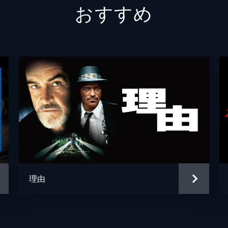
おすすめ
ジャック・ウットン
ナイジ
マーティン・ラーナー
Ｊ・Ａ
ジェームズ・ダールベック
ケヴィ
ニコラスの母
バーバ
レオ・ワッツ
ハリス
ピータ
ピータ
理由
ブルー
ジョナ