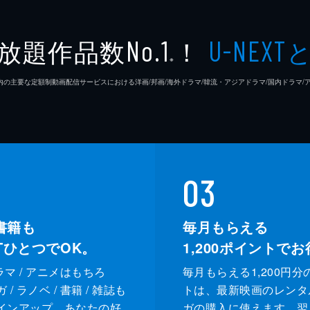
放題作品数
！
No.1
U-NEXT
※
26年7⽉ 国内の主要な定額制動画配信サービスにおける洋画/邦画/海外ドラマ/韓流・アジアドラマ/国内ドラ
03
書籍も
毎月もらえる
XTひとつでOK。
1,200
ポイントでお
ドラマ / アニメはもちろ
毎月もらえる1,200円分
/ ラノベ / 書籍 / 雑誌も
トは、最新映画のレンタ
インアップ。あなたの好
ガの購入に使えます。翌