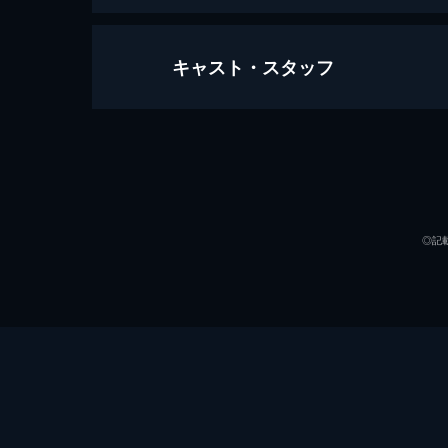
キャスト・スタッフ
カナディアン・エクスプレス
97分
出演
◎記