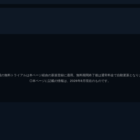
キャロル・ハニカット
アン・
ロバート・コールフィールド
ジーン
載の無料トライアルは本ページ経由の新規登録に適用。無料期間終了後は通常料金で自動更新となり
◎本ページに記載の情報は、2026年8月現在のものです。
ネルソン
ジェー
マイケル・ターロウ
Ｊ・Ｔ
キャスリン・ウェラー
スーザ
ドミニク・ベンティ
Ｍ・エ