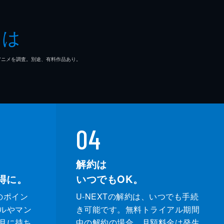
とは
マ/アニメを調査。別途、有料作品あり。
04
解約は
得に。
いつでもOK。
のポイン
U-NEXTの解約は、いつでも手続
ルやマン
き可能です。無料トライアル期間
月に持ち
中の解約の場合、月額料金は発生