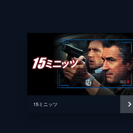
監督
脚本
15ミニッツ
音楽
製作