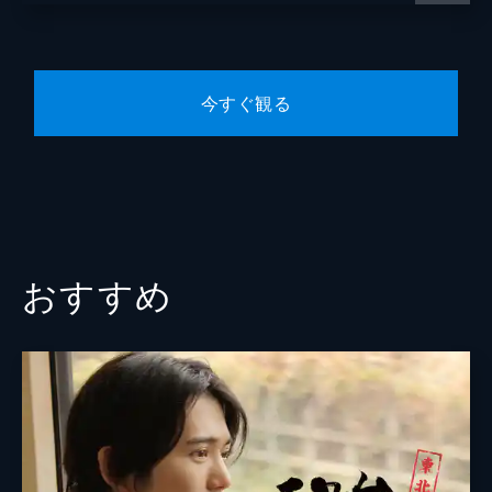
ハルカ。こちらからの提案にあまり乗り気で
ないクライアントに、突然ハルカが別提案の
資料を配りだす。帰り道、ハルカの勝手な行
動をどう諭すべきか悩む吉岡は…。
今すぐ観る
23分
コの六 王子「宝泉」
ハルカ考案の居酒屋マッチングアプリの作成
のため、協力店を探して挨拶回りを続ける吉
岡たち。しかし、頑張り過ぎたハルカはダウ
ンしてしまう。一方、AI診断に疑問を感じた
吉岡は、恵子にアドバイスを求める。
おすすめ
23分
コの七 神保町「兵六」「Japanese
SAKE STAND 85」
居酒屋マッチングアプリの試作品が完成した
が、納得がいかない吉岡たち。頭を悩ますハ
ルカは仕事が手につかず、見かねた吉岡は資
料探しにハルカを連れて神保町へ。その後、
こういう時こそ1杯行こうと、兵六に誘う。
23分