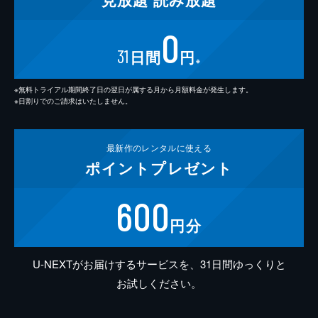
0
31
日間
円
※
※無料トライアル期間終了日の翌日が属する月から月額料金が発生します。
※日割りでのご請求はいたしません。
最新作の
レンタルに使える
ポイント
プレゼント
600
円分
U-NEXTがお届けするサービスを、31日間ゆっくりと
お試しください。