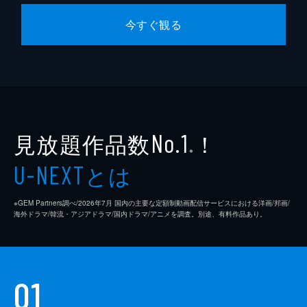
今すぐ観る
見放題作品数
！
No.1
※
とは
U-NEXT
※GEM Partners調べ/2026年7⽉ 国内の主要な定額制動画配信サービスにおける洋画/邦画/
海外ドラマ/韓流・アジアドラマ/国内ドラマ/アニメを調査。別途、有料作品あり。
01