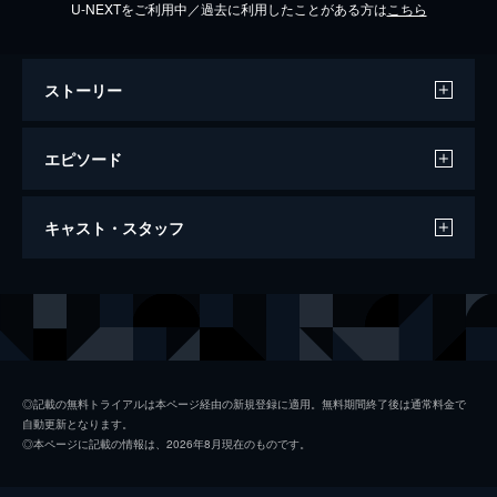
U-NEXTをご利用中／過去に利用したことがある方は
こちら
ストーリー
エピソード
コの一 蕨「㐂よし」
キャスト・スタッフ
あれから2年の月日が流れた。憧れの恵子先
輩はイタリアに行ったきりで、吉岡は連絡を
取れずにいた。そんなある日、蕨での打ち合
出演
田中恵子
中村ゆり
せに代理出席を頼まれた吉岡は、恵子のノー
吉岡としのり
浅香航大
トにあった蕨のコの字を思い出し…。
23分
池ハルカ
優希美青
コの二 蒲田「さしみや五坪」、大森「蔦
◎記載の無料トライアルは本ページ経由の新規登録に適用。無料期間終了後は通常料金で
自動更新となります。
八」
山田大河
小園凌央
◎本ページに記載の情報は、2026年8月現在のものです。
都内にキッチンスタジオを構え、精力的に働
田中洋子
北香那
く恵子。レシピ本にも力を入れたい恵子は、