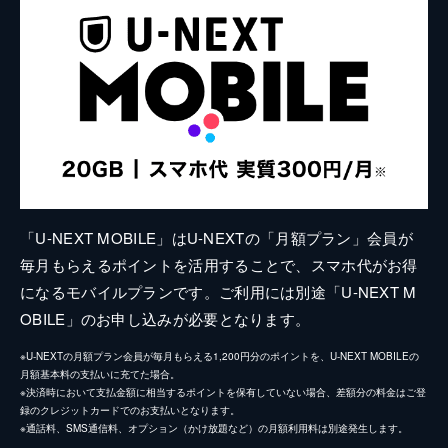
「U-NEXT MOBILE」はU-NEXTの「月額プラン」会員が
毎月もらえるポイントを活用することで、スマホ代がお得
になるモバイルプランです。ご利用には別途「U-NEXT M
OBILE」のお申し込みが必要となります。
※U-NEXTの月額プラン会員が毎月もらえる1,200円分のポイントを、U-NEXT MOBILEの
月額基本料の支払いに充てた場合。
※決済時において支払金額に相当するポイントを保有していない場合、差額分の料金はご登
録のクレジットカードでのお支払いとなります。
※通話料、SMS通信料、オプション（かけ放題など）の月額利用料は別途発生します。