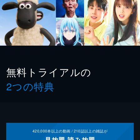
無料トライアルの
2つの特典
420,000
本以上の動画 /
210
誌以上の雑誌が
見放題
読み放題