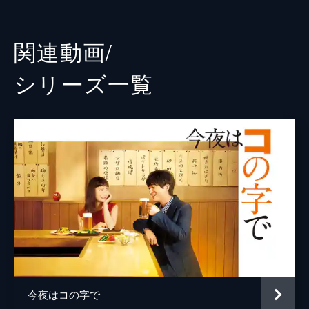
コンセプトを決めあぐねていた。そんな恵子
ミキ
藤井武美
を見たアシスタントのミキは、何かヒントに
なればと、地元のコの字酒場に恵子を誘う。
角倉誠
堀部圭亮
関連動画/
23分
ナレーション
下條アトム
コの三 金町「大力酒蔵」
シリーズ⼀覧
新しいプロジェクトを受注したのに元気のな
監督
久万真路
い山田。聞けば洋子と連絡が取れないのだと
言う。どうやら就活がうまくいっていないよ
片桐健滋
うだ。そんな洋子を励まそうと、吉岡は恵子
若林将平
から教えてもらった金町のコの字に誘う。
23分
脚本
タナカトモフミ
コの四 門前仲町「だるま」
シューエイプロジェクトに池ハルカという新
久万真路
入社員が入った。角倉社長から教育係を命じ
若林将平
られた吉岡は、優秀だがちょっととげがある
ハルカを不安に思う。そんななか、吉岡はハ
原作
加藤ジャンプ
ルカと大事な打ち合せに出席するが…。
23分
土山しげる
コの五 小岩「一力」
今夜はコの字で
焼酎メーカーとの打ち合せに出かける吉岡と