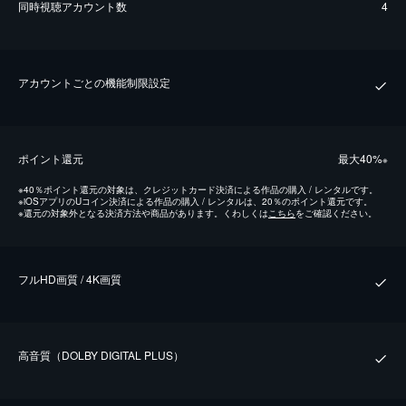
同時視聴アカウント数
4
アカウントごとの機能制限設定
ポイント還元
最⼤40%
※
※
40％ポイント還元の対象は、クレジットカード決済による作品の購入 / レンタルです。
※
iOSアプリのUコイン決済による作品の購入 / レンタルは、20％のポイント還元です。
※
還元の対象外となる決済方法や商品があります。くわしくは
こちら
をご確認ください。
フルHD画質 / 4K画質
⾼⾳質（DOLBY DIGITAL PLUS）