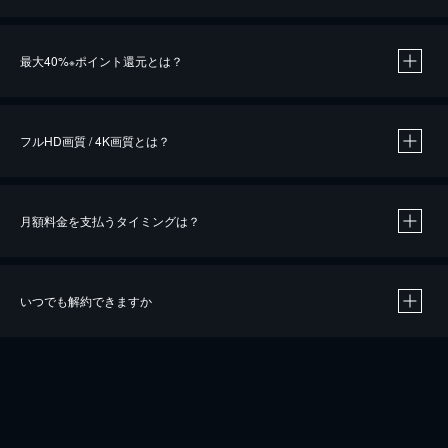
※
最大40%
ポイント還元とは？
※
※
作品によって必要なポイントが異なります。
フルHD画質 / 4K画質とは？
月額料金を支払うタイミングは？
※
40％ポイント還元の対象は、クレジットカード決済による作品の購入 / レンタルです。
※
iOSアプリのUコイン決済による作品の購入 / レンタルは、20％のポイント還元です。
※
還元の対象外となる決済方法や商品があります。くわしくは
こちら
をご確認ください。
いつでも解約できますか
こちら