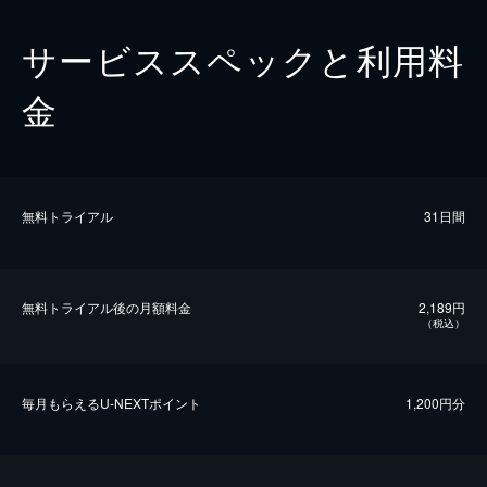
サービススペックと利用料
金
無料トライアル
31日間
無料トライアル後の⽉額料金
2,189円
（税込）
毎⽉もらえるU-NEXTポイント
1,200円分