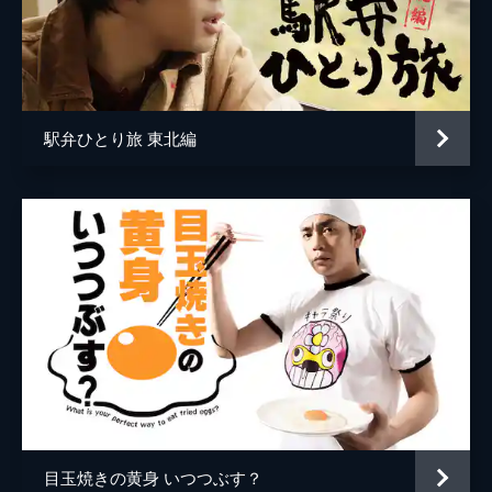
コの八 下丸子「末広」
ハルカと山田を会議室に呼び出した吉岡は、
自分がマッチングアプリのプロジェクトから
外れることを告げる。吉岡の新しい案件は、
以前やって好評だった地元食材を使った名物
駅弁ひとり旅 東北編
料理の開発を全国展開することだった。
23分
コの九 荻窪「カッパ」
打ち合せを終えた吉岡が帰社すると、ラフな
格好の男が社長の角倉を訪ねてきた。その男
はイタリア在住のカメラマン・小林透で角倉
とは旧知の仲だった。吉岡は先約のある角倉
の代わりに、小林と飲みにいくことに。
23分
コの十 東銀座「武ちゃん」
ピンチョス本の色校チェックに集中していた
恵子は、ふと悩みごとが頭をよぎる。自分の
気持ちを確かめるために吉岡をコの字に誘う
目玉焼きの黄身 いつつぶす？
恵子。一方、吉岡は今日こそ恵子に対し、