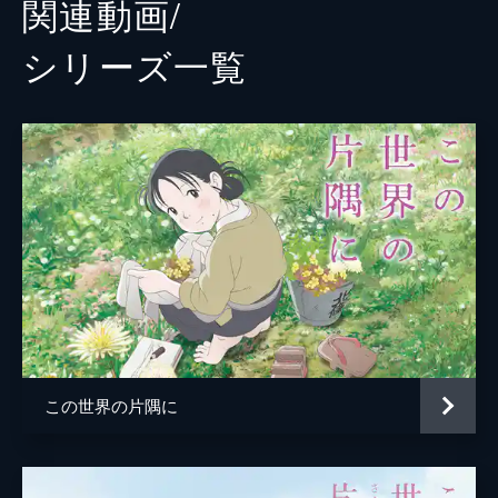
関連動画/
戦争秘話をアニメで ▽アニメ１「“マッサ
ージ”で戦った僕」戦争に行けない引け
シリーズ⼀覧
目？ ▽アニメ２「不思議な女神」恋人いな
い特攻兵の心の支えは ▽アニメ３「ほかほ
か大作戦」規則に背いた女学生・マル秘ミッ
ションとは ▽アニメ４「特攻兵が流れ着く
島」軍国少女が見たリアル ▽大学生が激
論！「戦争を伝える」とは ▽教員志望の学
生が問う「核」の是非 ▽教育に「悲惨な映
像」は必要か
49分
この世界の片隅に