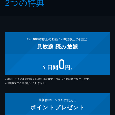
2つの特典
420,000
本以上の動画 /
210
誌以上の雑誌が
見放題
読み放題
0
31
日間
円
※
※無料トライアル期間終了日の翌日が属する月から月額料金が発生します。
※日割りでのご請求はいたしません。
最新作の
レンタルに使える
ポイント
プレゼント