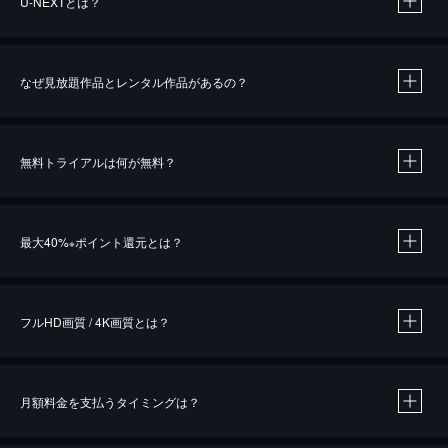
U-NEXTとは？
なぜ見放題作品とレンタル作品があるの？
無料トライアルは何が無料？
※
最大40%
ポイント還元とは？
※
※
作品によって必要なポイントが異なります。
フルHD画質 / 4K画質とは？
月額料金を支払うタイミングは？
※
40％ポイント還元の対象は、クレジットカード決済による作品の購入 / レンタルです。
※
iOSアプリのUコイン決済による作品の購入 / レンタルは、20％のポイント還元です。
※
還元の対象外となる決済方法や商品があります。くわしくは
こちら
をご確認ください。