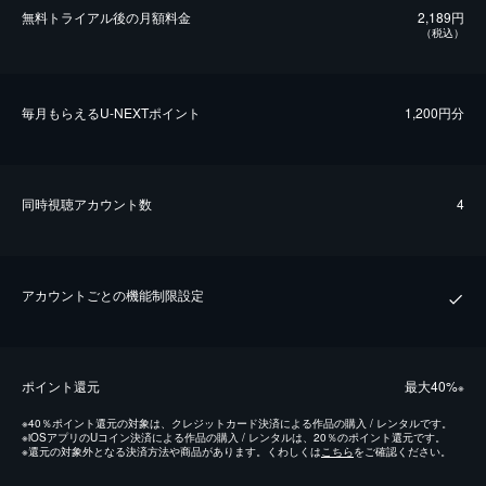
無料トライアル後の⽉額料金
2,189円
（税込）
毎⽉もらえるU-NEXTポイント
1,200円分
同時視聴アカウント数
4
アカウントごとの機能制限設定
ポイント還元
最⼤40%
※
※
40％ポイント還元の対象は、クレジットカード決済による作品の購入 / レンタルです。
※
iOSアプリのUコイン決済による作品の購入 / レンタルは、20％のポイント還元です。
※
還元の対象外となる決済方法や商品があります。くわしくは
こちら
をご確認ください。