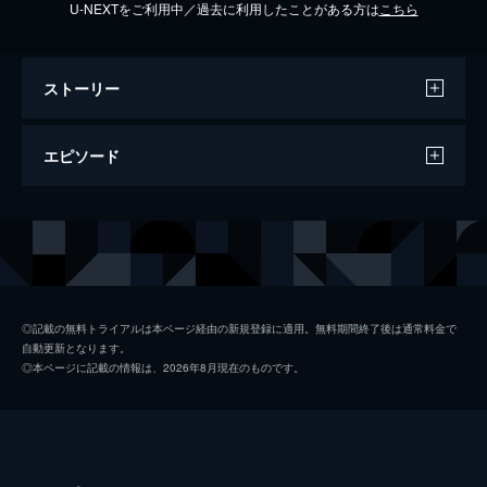
U-NEXTをご利用中／過去に利用したことがある方は
こちら
ストーリー
エピソード
#1 ＃あちこちのすずさん２０２２ 今、
戦争を見つめてみる
黒柳徹子の戦争秘話に千原ジュニアと伊野尾
慧は▽アニメとＶＲで戦争を▽女学生マル秘
大作戦▽恋人いない兵隊の女神▽軍国少女が
◎記載の無料トライアルは本ページ経由の新規登録に適用。無料期間終了後は通常料金で
見たリアル▽池田エライザ涙の理由は 許諾
自動更新となります。
が得られなかったため、一部映像を編集して
◎本ページに記載の情報は、2026年8月現在のものです。
配信します。
72分
#2 ＃あちこちのすずさん２０２２・冬
いま戦争を身近に考える