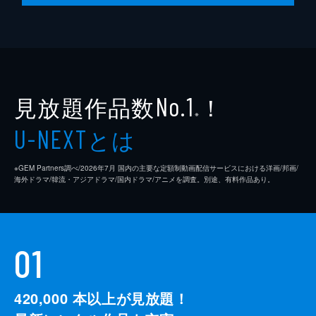
見放題作品数
！
No.1
※
とは
U-NEXT
※GEM Partners調べ/2026年7⽉ 国内の主要な定額制動画配信サービスにおける洋画/邦画/
海外ドラマ/韓流・アジアドラマ/国内ドラマ/アニメを調査。別途、有料作品あり。
01
420,000
本以上が見放題！