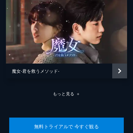
ヒラが魔女になった理由、それは願いの対価
だった。一方、キムの秘密を知り傷つくジ
ン。心配するギリョンに送られ帰宅するも、
彼女の前にキムが現れる。キムを拒絶するジ
ンだが、キムに襲われ...。
37分
第８話 最後の晩餐
自分にとってヒラが何者であるか知ったジ
ン。ヒラは、それまでのことを語り始める。
ジンの代わりに復讐しようとするヒラ。だ
が、ジンはそれを止め、自ら料理を作るのだ
魔女-君を救うメソッド-
った。そして、魔女食堂は新たに動きだす。
40分
もっと見る
＋
無料トライアルで 今すぐ観る