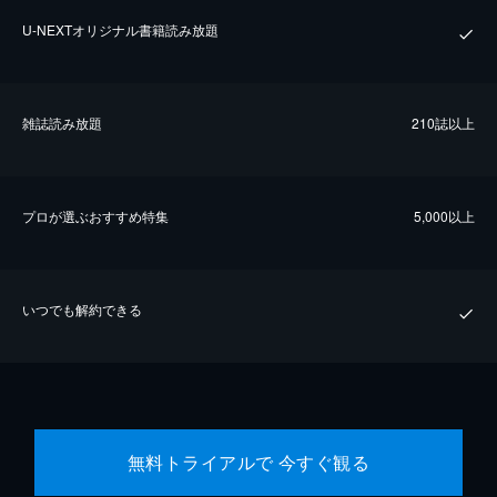
U-NEXTオリジナル書籍読み放題
雑誌読み放題
210誌以上
プロが選ぶおすすめ特集
5,000以上
いつでも解約できる
無料トライアルで 今すぐ観る