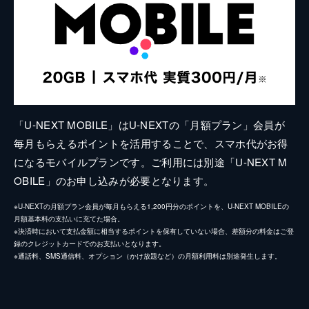
「U-NEXT MOBILE」はU-NEXTの「月額プラン」会員が
毎月もらえるポイントを活用することで、スマホ代がお得
になるモバイルプランです。ご利用には別途「U-NEXT M
OBILE」のお申し込みが必要となります。
※U-NEXTの月額プラン会員が毎月もらえる1,200円分のポイントを、U-NEXT MOBILEの
月額基本料の支払いに充てた場合。
※決済時において支払金額に相当するポイントを保有していない場合、差額分の料金はご登
録のクレジットカードでのお支払いとなります。
※通話料、SMS通信料、オプション（かけ放題など）の月額利用料は別途発生します。