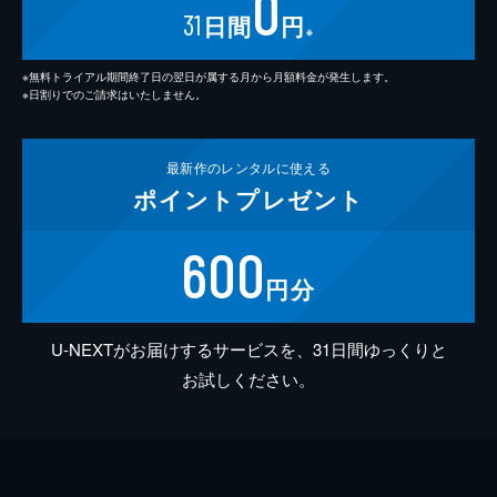
0
31
日間
円
※
※無料トライアル期間終了日の翌日が属する月から月額料金が発生します。
※日割りでのご請求はいたしません。
最新作の
レンタルに使える
ポイント
プレゼント
600
円分
U-NEXTがお届けするサービスを、31日間ゆっくりと
お試しください。