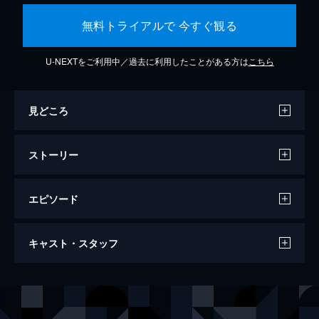
無料トライアルで 今すぐ観る
U-NEXTをご利用中／過去に利用したことがある方は
こちら
見どころ
ストーリー
エピソード
第１話 復讐の真っ赤なステーキ
キャスト・スタッフ
真面目に生きてきたのに会社はクビになり、
彼氏には振られてしまい、その上、母と共に
だまされてしまったジン。どん底の彼女の前
出演
ソン・ジヒョ
に魔女のヒラが現れる。願いを叶えると言う
ナム・ジヒョン