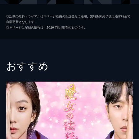
ヒラに、ジンはあることを願ってしまい...。
55分
チェ・ジョンヒョプ
第２話 心を癒やすトマトスープ
◎記載の無料トライアルは本ページ経由の新規登録に適用。無料期間終了後は通常料金で
自動更新となります。
願いが叶い、その力に恐れを抱くジン。だ
脚本
イ・ヨンスク
◎本ページに記載の情報は、2026年8月現在のものです。
が、ヒラはジンに契約だと言い、魔女食堂の
演出
ソ・ジェヒョン
準備を進める。そんななか、友人、家族、将
来の悩みを抱えた青年・ギリョンが店を訪れ
イ・スヒョン
る。ジンは彼に願いの危険を伝えるが...。
47分
おすすめ
第３話 青春の若鶏の水炊き
アルバイトとなったギリョンと共にジンが店
の準備をしていると、突然刃物を持った男が
現れる。就職活動がうまくいかず無一文で強
盗に入ったこの男を、ヒラは客と見なす。混
乱する彼とギリョンは会話し...。
41分
第４話 恋が実るチョコレート
ある夜、食堂にやってきたのは、夢を諦め愛
を選んだのにその男に振られた女性。彼女が
願うのは復讐か、愛か。ジンは彼女の願い