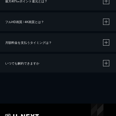
最大40%
ポイント還元とは？
※
※
作品によって必要なポイントが異なります。
フルHD画質 / 4K画質とは？
月額料金を支払うタイミングは？
※
40％ポイント還元の対象は、クレジットカード決済による作品の購入 / レンタルです。
※
iOSアプリのUコイン決済による作品の購入 / レンタルは、20％のポイント還元です。
※
還元の対象外となる決済方法や商品があります。くわしくは
こちら
をご確認ください。
いつでも解約できますか
こちら