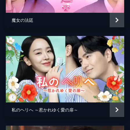
に、本当にそれを願うのか問い続ける。そん
ななか、ジンに不思議なことが起こり始
め...。
魔女の法廷
46分
第５話 縁を結ぶそうめん
作家のトム・キムと会うことになったジン。
不思議な縁を感じるジンは、彼に惹かれてい
く。一方、そんなジンが気になるギリョンは
新たな道を進み始める。魔女食堂には、息子
を心配するおばあさんがやってきて...。
42分
第６話 記憶と共に忘れられたヨモギ餅
願いの対価を支払ったおばあさんを見て、魔
女食堂を出ていくジン。そして、魔女の力が
目覚め始めたジンは、自分も魔女になるので
はと恐れるのだった。思い悩んだジンは、再
私のヘリへ ～惹かれゆく愛の扉～
びヒラのもとを訪れ...。
41分
第７話 母のキムチ豆もやし粥