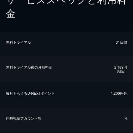
金
無料トライアル
31日間
無料トライアル後の⽉額料金
2,189円
（税込）
毎⽉もらえるU-NEXTポイント
1,200円分
同時視聴アカウント数
4