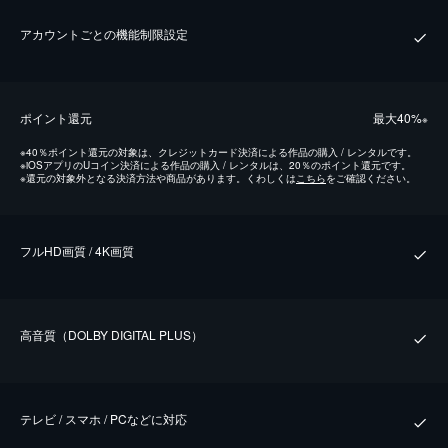
アカウントごとの機能制限設定
ポイント還元
最⼤40%
※
※
40％ポイント還元の対象は、クレジットカード決済による作品の購入 / レンタルです。
※
iOSアプリのUコイン決済による作品の購入 / レンタルは、20％のポイント還元です。
※
還元の対象外となる決済方法や商品があります。くわしくは
こちら
をご確認ください。
フルHD画質 / 4K画質
⾼⾳質（DOLBY DIGITAL PLUS）
テレビ / スマホ / PCなどに対応