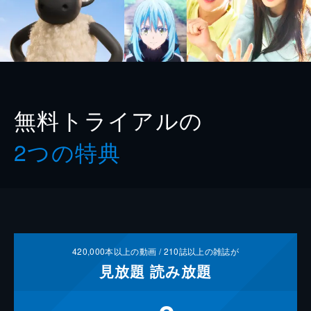
無料トライアルの
2つの特典
420,000
本以上の動画 /
210
誌以上の雑誌が
見放題
読み放題