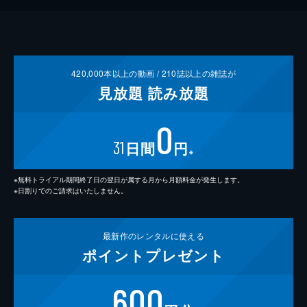
420,000
本以上の動画 /
210
誌以上の雑誌が
見放題
読み放題
0
31
日間
円
※
※無料トライアル期間終了日の翌日が属する月から月額料金が発生します。
※日割りでのご請求はいたしません。
最新作の
レンタルに使える
ポイント
プレゼント
600