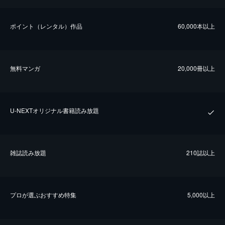
ポイント（レンタル）作品
60,000本以上
無料マンガ
20,000冊以上
U-NEXTオリジナル書籍読み放題
雑誌読み放題
210誌以上
プロが選ぶおすすめ特集
5,000以上