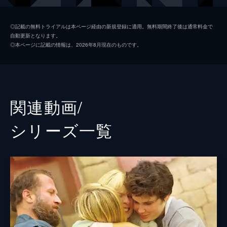
フランク・ロッシ
トロイ・コッツァー
◎記載の無料トライアルは本ページ経由の新規登録に適用。無料期間終了後は通常料金で
自動更新となります。
マイルズ
フェルディア・ウォルシュ＝ピーロ
◎本ページに記載の情報は、2026年8月現在のものです。
レオ・ロッシ
ダニエル・デュラント
ガーティー
エイミー・フォーサイス
ジャッキー・ロッシ
マーリー・マトリン
関連動画/
ケヴィン・チャップマン
シリーズ⼀覧
レベッカ・ギベル
サラ・クラーク
監督
シアン・ヘダー
脚本
シアン・ヘダー
音楽
マリウス・デ・ヴリーズ