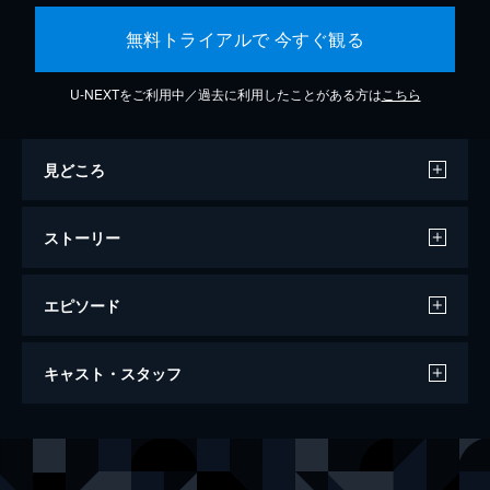
無料トライアルで 今すぐ観る
U-NEXTをご利用中／過去に利用したことがある方は
こちら
見どころ
ストーリー
エピソード
コーダ あいのうた
キャスト・スタッフ
112分
出演
ルビー・ロッシ
エミリア・ジョーンズ
ベルナルド・ヴィラロボス
エウヘニオ・デルベス