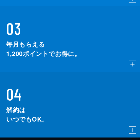
03
毎月もらえる
1,200
ポイントでお得に。
04
解約は
いつでもOK。