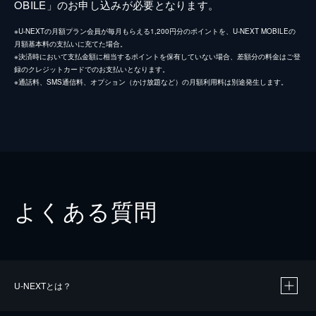
OBILE」のお申し込みが必要となります。
※U-NEXTの月額プラン会員が毎月もらえる1,200円分のポイントを、U-NEXT MOBILEの
月額基本料の支払いに充てた場合。
※決済時において支払金額に相当するポイントを保有していない場合、差額分の料金はご登
録のクレジットカードでのお支払いとなります。
※通話料、SMS通信料、オプション（かけ放題など）の月額利用料は別途発生します。
よくある質問
U-NEXTとは？