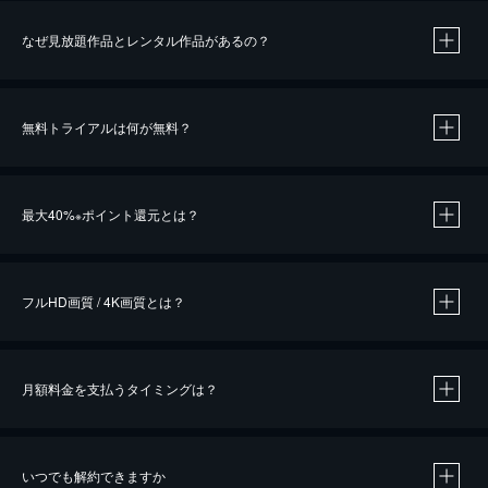
なぜ見放題作品とレンタル作品があるの？
無料トライアルは何が無料？
※
最大40%
ポイント還元とは？
※
※
作品によって必要なポイントが異なります。
フルHD画質 / 4K画質とは？
月額料金を支払うタイミングは？
※
40％ポイント還元の対象は、クレジットカード決済による作品の購入 / レンタルです。
※
iOSアプリのUコイン決済による作品の購入 / レンタルは、20％のポイント還元です。
※
還元の対象外となる決済方法や商品があります。くわしくは
こちら
をご確認ください。
いつでも解約できますか