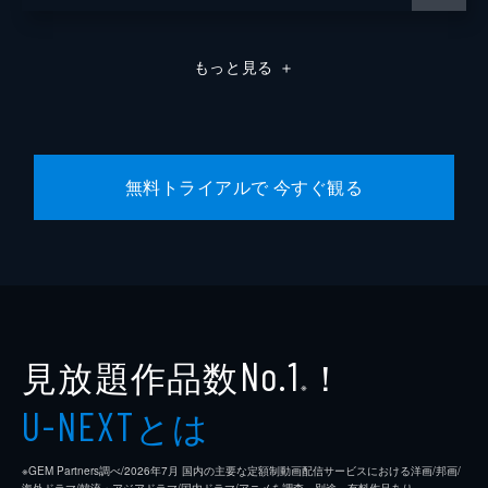
もっと見る
＋
無料トライアルで 今すぐ観る
見放題作品数
！
No.1
※
とは
U-NEXT
※GEM Partners調べ/2026年7⽉ 国内の主要な定額制動画配信サービスにおける洋画/邦画/
海外ドラマ/韓流・アジアドラマ/国内ドラマ/アニメを調査。別途、有料作品あり。