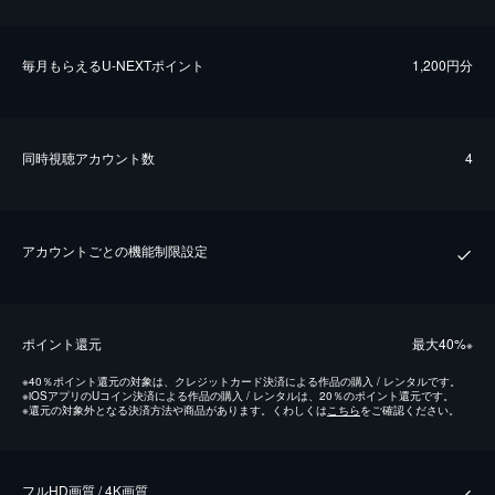
毎⽉もらえるU-NEXTポイント
1,200円分
同時視聴アカウント数
4
アカウントごとの機能制限設定
ポイント還元
最⼤40%
※
※
40％ポイント還元の対象は、クレジットカード決済による作品の購入 / レンタルです。
※
iOSアプリのUコイン決済による作品の購入 / レンタルは、20％のポイント還元です。
※
還元の対象外となる決済方法や商品があります。くわしくは
こちら
をご確認ください。
フルHD画質 / 4K画質