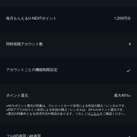
毎⽉もらえるU-NEXTポイント
1,200円分
同時視聴アカウント数
4
アカウントごとの機能制限設定
ポイント還元
最⼤40%
※
※
40％ポイント還元の対象は、クレジットカード決済による作品の購入 / レンタルです。
※
iOSアプリのUコイン決済による作品の購入 / レンタルは、20％のポイント還元です。
※
還元の対象外となる決済方法や商品があります。くわしくは
こちら
をご確認ください。
フルHD画質 / 4K画質