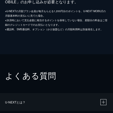
OBILE」のお申し込みが必要となります。
※U-NEXTの月額プラン会員が毎月もらえる1,200円分のポイントを、U-NEXT MOBILEの
月額基本料の支払いに充てた場合。
※決済時において支払金額に相当するポイントを保有していない場合、差額分の料金はご登
録のクレジットカードでのお支払いとなります。
※通話料、SMS通信料、オプション（かけ放題など）の月額利用料は別途発生します。
よくある質問
U-NEXTとは？