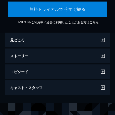
無料トライアルで 今すぐ観る
U-NEXTをご利用中／過去に利用したことがある方は
こちら
見どころ
ストーリー
エピソード
コーダ あいのうた
キャスト・スタッフ
112分
出演
ルビー・ロッシ
エミリア・ジョーンズ
ベルナルド・ヴィラロボス
エウヘニオ・デルベス