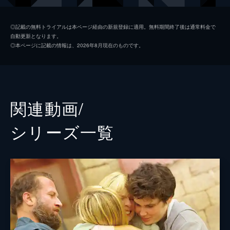
フランク・ロッシ
トロイ・コッツァー
◎記載の無料トライアルは本ページ経由の新規登録に適用。無料期間終了後は通常料金で
自動更新となります。
マイルズ
フェルディア・ウォルシュ＝ピーロ
◎本ページに記載の情報は、2026年8月現在のものです。
レオ・ロッシ
ダニエル・デュラント
ガーティー
エイミー・フォーサイス
ジャッキー・ロッシ
マーリー・マトリン
関連動画/
ケヴィン・チャップマン
シリーズ⼀覧
レベッカ・ギベル
サラ・クラーク
監督
シアン・ヘダー
脚本
シアン・ヘダー
音楽
マリウス・デ・ヴリーズ