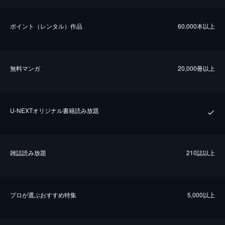
ポイント（レンタル）作品
60,000本以上
無料マンガ
20,000冊以上
U-NEXTオリジナル書籍読み放題
雑誌読み放題
210誌以上
プロが選ぶおすすめ特集
5,000以上