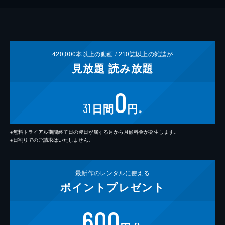
420,000
本以上の動画 /
210
誌以上の雑誌が
見放題
読み放題
0
31
日間
円
※
※無料トライアル期間終了日の翌日が属する月から月額料金が発生します。
※日割りでのご請求はいたしません。
最新作の
レンタルに使える
ポイント
プレゼント
600