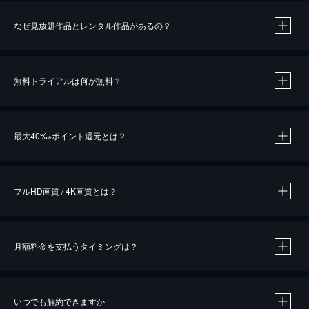
なぜ見放題作品とレンタル作品があるの？
無料トライアルは何が無料？
※
最大40%
ポイント還元とは？
※
※
作品によって必要なポイントが異なります。
フルHD画質 / 4K画質とは？
月額料金を支払うタイミングは？
※
40％ポイント還元の対象は、クレジットカード決済による作品の購入 / レンタルです。
※
iOSアプリのUコイン決済による作品の購入 / レンタルは、20％のポイント還元です。
※
還元の対象外となる決済方法や商品があります。くわしくは
こちら
をご確認ください。
いつでも解約できますか