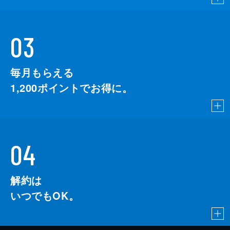
03
毎月もらえる
1,200
ポイントでお得に。
04
解約は
いつでもOK。