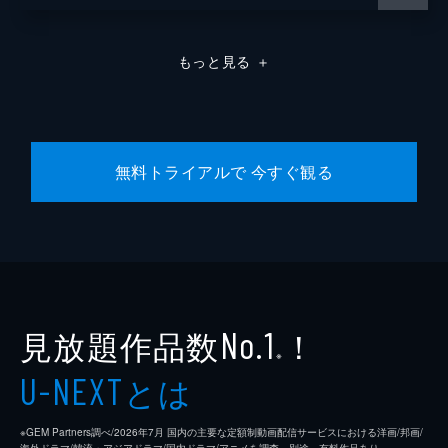
もっと見る
＋
無料トライアルで 今すぐ観る
見放題作品数
！
No.1
※
とは
U-NEXT
※GEM Partners調べ/2026年7⽉ 国内の主要な定額制動画配信サービスにおける洋画/邦画/
海外ドラマ/韓流・アジアドラマ/国内ドラマ/アニメを調査。別途、有料作品あり。