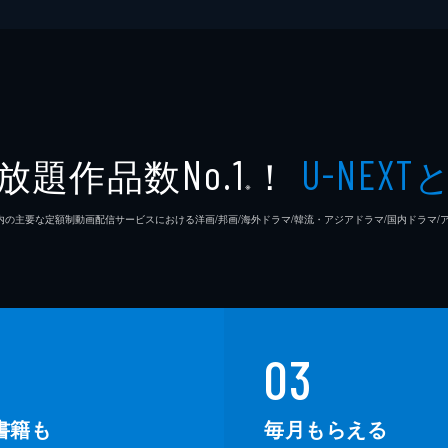
放題作品数
！
No.1
U-NEXT
※
26年7⽉ 国内の主要な定額制動画配信サービスにおける洋画/邦画/海外ドラマ/韓流・アジアドラマ/国内ドラ
03
書籍も
毎月もらえる