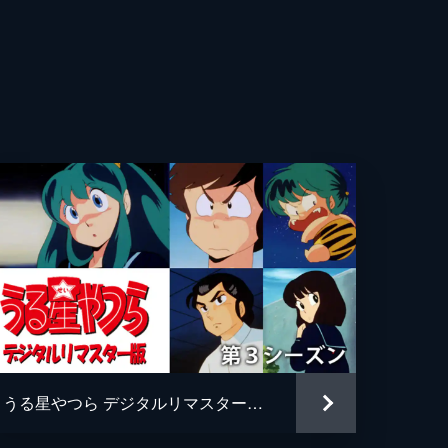
に
菜
幸
織
面
香
づ
々
太
ン
宏
面
里奈
うる星やつら デジタルリマスター版 第３シーズン
志夫