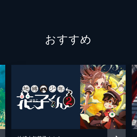
・レイがやってくる。虎牛からハンサムに変身できるが食べ物
ぺっぱあ
高橋李
はラムにプロポーズをするが断られ、怒ってあたるとラムを町
高橋秀
おすすめ
木村泰
して、面堂母が牛車で来校、さらにラム母の宇宙船が牛車の上
浅野直
がわからないラム母に、面堂母は何と決闘を申し込み...。
高橋留
横山克
david 