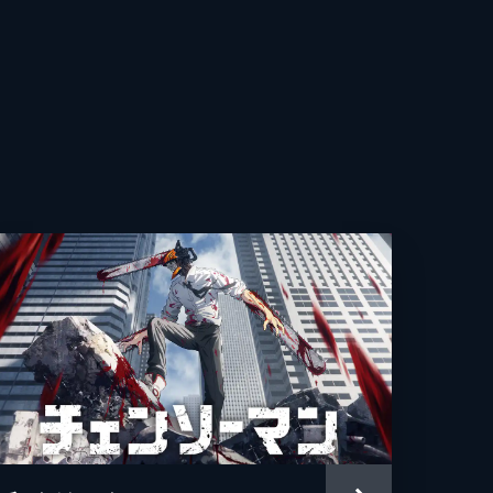
に
依
中
弥
大
に
之
美子
production