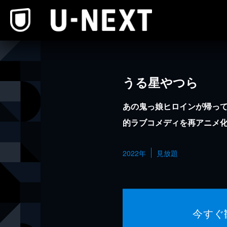
本文へスキップ
うる星やつら
あの鬼っ娘ヒロインが帰っ
的ラブコメディを再アニメ
2022年
見放題
今すぐ