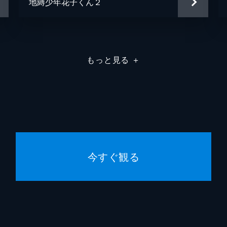
地縛少年花子くん２
もっと見る
＋
今すぐ観る