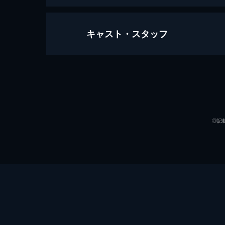
キャスト・スタッフ
第1話 かけめぐる青春／絶体絶命
軟派な高校生・諸星あたるは、地球侵
目に選ばれる。幼馴染みの三宅しのぶ
ける。
声の出演
23分
第2話 あなたにあげる／幸せの黄色
◎記
ラムのせいでひどい目に遭うことに
女・サクラと出会いお祓いを受けるこ
れてしまう。
23分
第3話 トラブルは舞い降りた！！／
財閥の御曹司・面堂終太郎があたるの