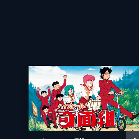
あたるとラムのもとにラムの元婚約者
卑しいレイにうんざりするラム。レイ
追いかけ回す。
監督
23分
第10話 戦慄の参観日／君去りし後
授業参観に向かうあたる母。時同じく
キャラクターデザイン
着陸してパニックを引き起こす。地球語
原作
23分
音楽
アニメーション制作