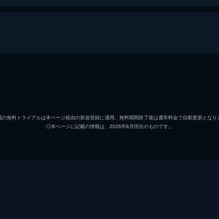
略に来た鬼族の娘・ラムと地球の命運を懸けて鬼ごっこをする
に「勝ったら結婚してあげる」と言われて奮起し、ラムを追い
諸星あたる
神谷浩
ラム
上坂す
いリボン
載の無料トライアルは本ページ経由の新規登録に適用。無料期間終了後は通常料金で自動更新となり
◎本ページに記載の情報は、2026年8月現在のものです。
三宅しのぶ
内田真
嫌気が差したあたるは変装して家出する。そんななか、病弱な
とになるが、逆にサクラについていた病の権化たちや死神につ
面堂終太郎
宮野真
錯乱坊
高木渉
迷路でメロメロ
サクラ
沢城み
クラスに転校してくる。美男子の面堂にうっとりするしのぶに