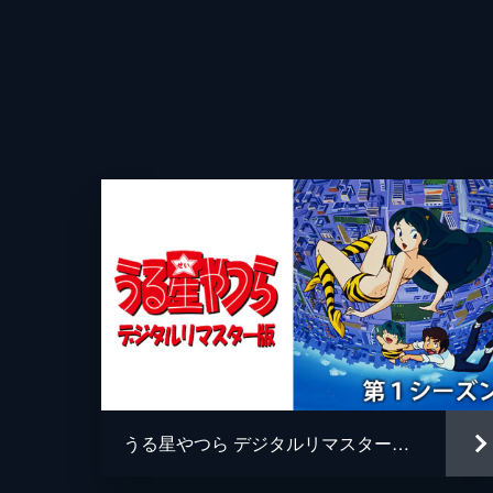
ョックを受けるあたる。委員長に立候
なり...。
23分
第4話 口づけと共に契らん！！
謎のカプセルとカラス天狗たちが降
堂。カラス天狗たちはクラマのムコを
けを頼むが...。
23分
第5話 愛と闘魂のグローブ／君待て
高校の保健室にサクラが赴任してきた
グ部が怨念の宿ったグローブを持って
でかばい続け...。
うる星やつら デジタルリマスター版 第１シーズン
23分