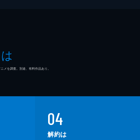
とは
マ/アニメを調査。別途、有料作品あり。
04
解約は