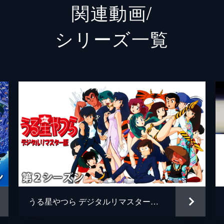
関連動画/
補した面堂は級友たちに持ち上げられたあたると票を争うこと
ラン
花澤香
シリーズ⼀覧
レイ
小西克
おユキ
早見沙
ってくる。カプセル内で眠る美女・クラマに惹かれるあたると
弁天
石上静
探しに来たと話し、面堂にクラマとの一夜の契りと目覚めの口
クラマ姫
水樹奈
温泉マーク
三宅健
ども…
。興奮したあたるや男子生徒たちがあしらわれるなか、ボクシ
尾津乃つばめ
櫻井孝
くる。勝手にラムを殴ろうとするグローブをあたるが自身の顔
面堂了子
井上麻
うる星やつら デジタルリマスター版 第２シーズン
あたる父
古川登