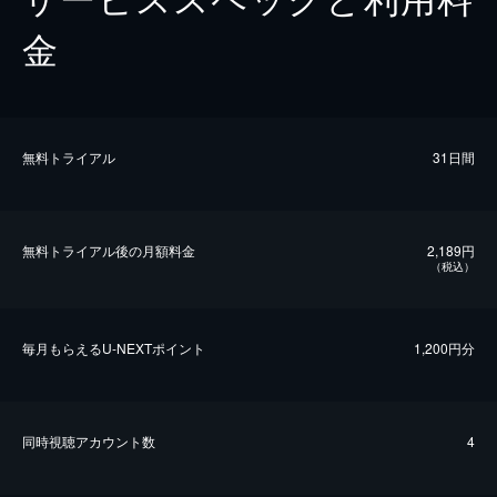
金
無料トライアル
31日間
無料トライアル後の⽉額料金
2,189円
（税込）
毎⽉もらえるU-NEXTポイント
1,200円分
同時視聴アカウント数
4