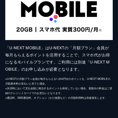
「U-NEXT MOBILE」はU-NEXTの「月額プラン」会員が
毎月もらえるポイントを活用することで、スマホ代がお得
になるモバイルプランです。ご利用には別途「U-NEXT M
OBILE」のお申し込みが必要となります。
※U-NEXTの月額プラン会員が毎月もらえる1,200円分のポイントを、U-NEXT MOBILEの
月額基本料の支払いに充てた場合。
※決済時において支払金額に相当するポイントを保有していない場合、差額分の料金はご登
録のクレジットカードでのお支払いとなります。
※通話料、SMS通信料、オプション（かけ放題など）の月額利用料は別途発生します。