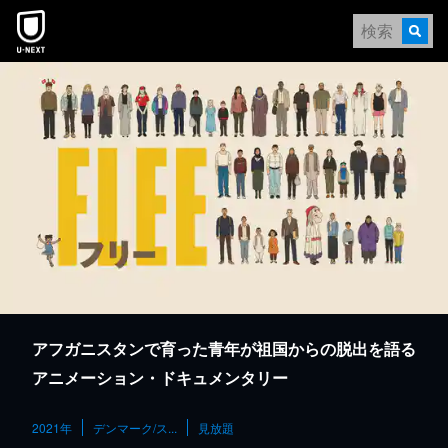
本文へスキップ
アフガニスタンで育った青年が祖国からの脱出を語る
アニメーション・ドキュメンタリー
2021年
デンマーク/ス...
見放題