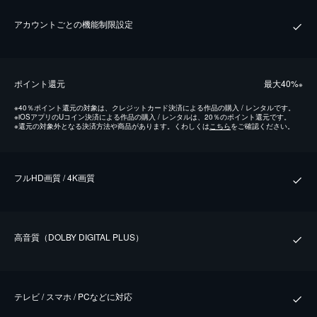
アカウントごとの機能制限設定
ポイント還元
最⼤40%
※
※
40％ポイント還元の対象は、クレジットカード決済による作品の購入 / レンタルです。
※
iOSアプリのUコイン決済による作品の購入 / レンタルは、20％のポイント還元です。
※
還元の対象外となる決済方法や商品があります。くわしくは
こちら
をご確認ください。
フルHD画質 / 4K画質
⾼⾳質（DOLBY DIGITAL PLUS）
テレビ / スマホ / PCなどに対応