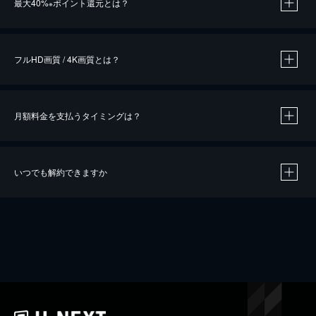
最大40%
ポイント還元とは？
※
※
作品によって必要なポイントが異なります。
フルHD画質 / 4K画質とは？
月額料金を支払うタイミングは？
※
40％ポイント還元の対象は、クレジットカード決済による作品の購入 / レンタルです。
※
iOSアプリのUコイン決済による作品の購入 / レンタルは、20％のポイント還元です。
※
還元の対象外となる決済方法や商品があります。くわしくは
こちら
をご確認ください。
いつでも解約できますか
こちら