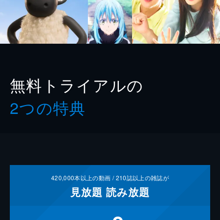
無料トライアルの
2つの特典
420,000
本以上の動画 /
210
誌以上の雑誌が
見放題
読み放題