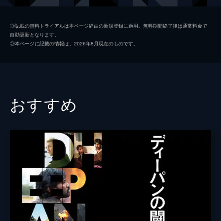
アミン・ナワビ
◎記載の無料トライアルは本ページ経由の新規登録に適用。無料期間終了後は通常料金で
自動更新となります。
音楽
ウノ・ヘルマーソン
◎本ページに記載の情報は、2026年8月現在のものです。
製作
モニカ・ヘルストレム
シーネ・ビュレ・ソーレンセン
シャルロット・ドゥ・ラ・グルネリ
おすすめ