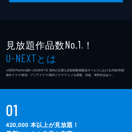
見放題作品数
！
No.1
※
とは
U-NEXT
※GEM Partners調べ/2026年7⽉ 国内の主要な定額制動画配信サービスにおける洋画/邦画/
海外ドラマ/韓流・アジアドラマ/国内ドラマ/アニメを調査。別途、有料作品あり。
01
420,000
本以上が見放題！