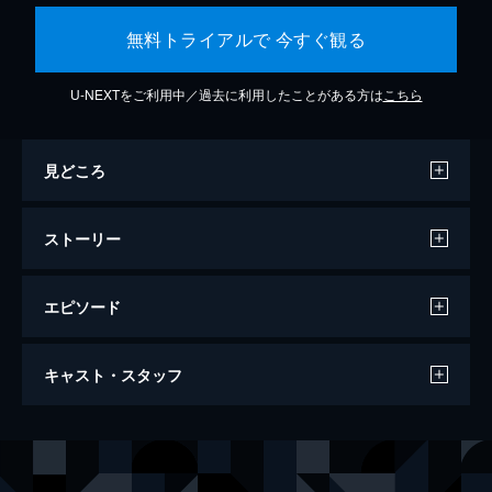
無料トライアルで 今すぐ観る
U-NEXTをご利用中／過去に利用したことがある方は
こちら
見どころ
ストーリー
エピソード
FLEE フリー
キャスト・スタッフ
89分
監督
ヨナス・ポヘール・ラスムセン
脚本
ヨナス・ポヘール・ラスムセン