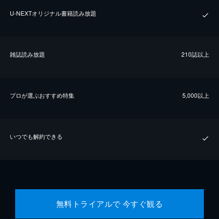
U-NEXTオリジナル書籍読み放題
雑誌読み放題
210誌以上
プロが選ぶおすすめ特集
5,000以上
いつでも解約できる
無料トライアルで 今すぐ観る