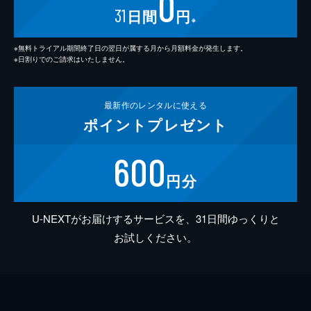
0
31
日間
円
※
※無料トライアル期間終了日の翌日が属する月から月額料金が発生します。
※日割りでのご請求はいたしません。
最新作の
レンタルに使える
ポイント
プレゼント
600
円分
U-NEXTがお届けするサービスを、31日間ゆっくりと
お試しください。