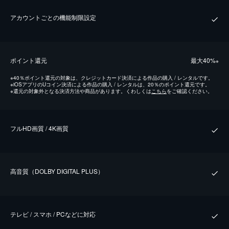
アカウントごとの機能制限設定
ポイント還元
最⼤40%
※
※
40％ポイント還元の対象は、クレジットカード決済による作品の購入 / レンタルです。
※
iOSアプリのUコイン決済による作品の購入 / レンタルは、20％のポイント還元です。
※
還元の対象外となる決済方法や商品があります。くわしくは
こちら
をご確認ください。
フルHD画質 / 4K画質
⾼⾳質（DOLBY DIGITAL PLUS）
テレビ / スマホ / PCなどに対応