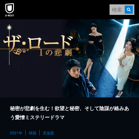
本文へスキップ
秘密が悲劇を生む！欲望と秘密、そして陰謀が絡みあ
う愛憎ミステリードラマ
2021年
韓国
見放題