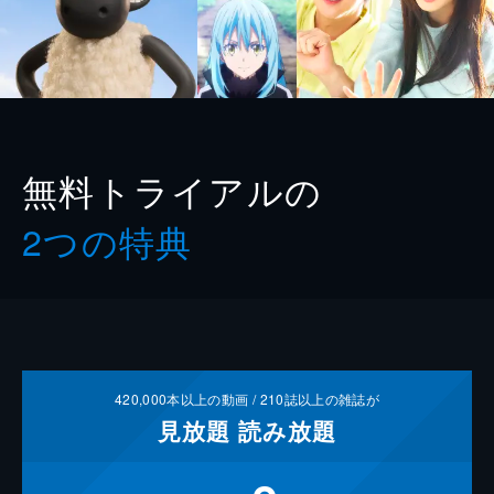
無料トライアルの
2つの特典
420,000
本以上の動画 /
210
誌以上の雑誌が
見放題
読み放題