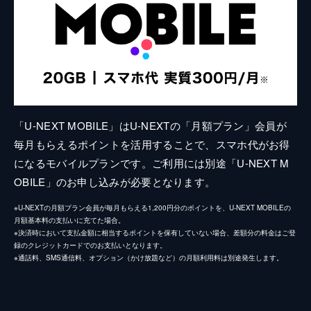
「U-NEXT MOBILE」はU-NEXTの「月額プラン」会員が
毎月もらえるポイントを活用することで、スマホ代がお得
になるモバイルプランです。ご利用には別途「U-NEXT M
OBILE」のお申し込みが必要となります。
※U-NEXTの月額プラン会員が毎月もらえる1,200円分のポイントを、U-NEXT MOBILEの
月額基本料の支払いに充てた場合。
※決済時において支払金額に相当するポイントを保有していない場合、差額分の料金はご登
録のクレジットカードでのお支払いとなります。
※通話料、SMS通信料、オプション（かけ放題など）の月額利用料は別途発生します。