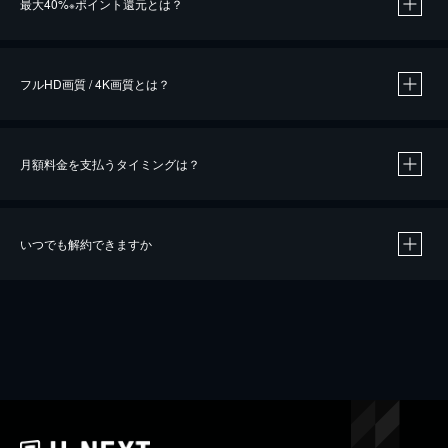
最大40%
ポイント還元とは？
※
※
作品によって必要なポイントが異なります。
フルHD画質 / 4K画質とは？
月額料金を支払うタイミングは？
※
40％ポイント還元の対象は、クレジットカード決済による作品の購入 / レンタルです。
※
iOSアプリのUコイン決済による作品の購入 / レンタルは、20％のポイント還元です。
※
還元の対象外となる決済方法や商品があります。くわしくは
こちら
をご確認ください。
いつでも解約できますか
こちら