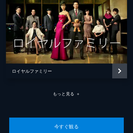
キーを使って自身の書斎に侵入した人物がフ
ァン議員の補佐官ではないかと疑い、警備責
任者を問い詰める。すると、補佐官を名乗っ
ていたのは何とクォン局長だった。
37分
第8話 逃した機会
スヒョンは事件直後にソンファンが自身の車
を尾行していたと知らされ、ソンファンが事
件に関する何かを握っていると直感する。す
ぐにソンファンを捜すが、連絡がつかない。
その頃、ソンファンはソヨンを呼び出し...。
ロイヤルファミリー
40分
第9話 消えた証拠
ソンファンが殺害され、決定的な証拠は闇の
もっと見る
＋
中へ。ソクフンは何かを隠しているスヒョン
にいら立っていた。そんななか、スヒョンの
もとにはジュニョンとスヒョンのDNA鑑定結
果と共に口封じを図るメッセージが届き...。
36分
今すぐ観る
第10話 抱えた秘密