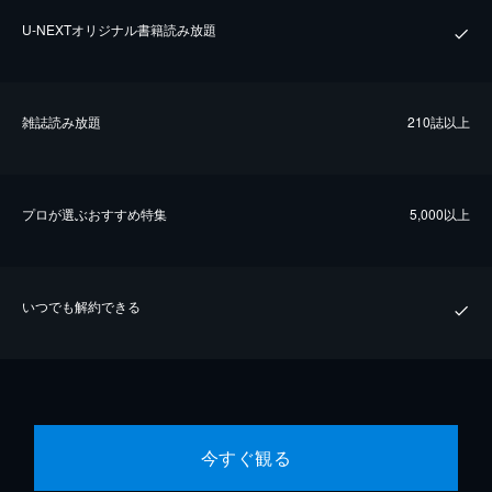
U-NEXTオリジナル書籍読み放題
雑誌読み放題
210誌以上
プロが選ぶおすすめ特集
5,000以上
いつでも解約できる
今すぐ観る