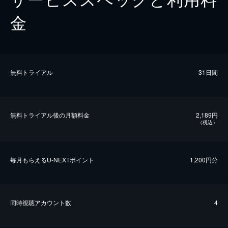
金
無料トライアル
31日間
無料トライアル後の⽉額料金
2,189円
（税込）
毎⽉もらえるU-NEXTポイント
1,200円分
同時視聴アカウント数
4