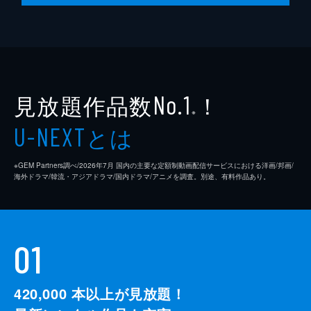
ウンスはジャンホからのしつようなコンタク
トに悩まされていた。一方、ジュニョンの血
液から子供用ではない薬の成分が検出され
る。その夜、スヒョンは自身の番組で息子を
亡くしたソヨンへインタビューを行うが...。
35分
見放題作品数
！
No.1
※
とは
U-NEXT
※GEM Partners調べ/2026年7⽉ 国内の主要な定額制動画配信サービスにおける洋画/邦画/
海外ドラマ/韓流・アジアドラマ/国内ドラマ/アニメを調査。別途、有料作品あり。
01
420,000
本以上が見放題！