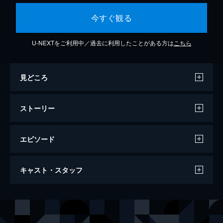
今すぐ観る
U-NEXTをご利用中／過去に利用したことがある方は
こちら
見どころ
ストーリー
エピソード
第1話 告発
キャスト・スタッフ
BSNナイトニュースのアンカー・スヒョン
は、ジェガングループ会長で義父・ギテが絡
む政財界の違法資金問題に関する情報提供者
出演
チ・ジニ
と接触する。その提供者は、過去にスヒョン
ユン・セア