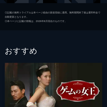
と因縁のあったドンピルだった。
44分
キム・ヘウン
第2話 悲劇の始まり
◎記載の無料トライアルは本ページ経由の新規登録に適用。無料期間終了後は通常料金で
自動更新となります。
スヒョンらが暮らすロイヤル・ザ・ヒルで慈
チョン・ホジン
◎本ページに記載の情報は、2026年8月現在のものです。
善基金の会が開かれた晩、スヒョンはドンピ
脚本
ユン・ヒジョン
ルと原本の受け渡しをすることに。しかし、
同じく原本入手を狙うギテが手を回し、ドン
原作
法月綸太郎
ピルはスヒョンに裏切られたと思い...。
43分
演出
キム・ノウォン
おすすめ
第3話 誘拐
誘拐された子供が遺体で発見された。スヒョ
ンとウンスは絶望するが、その遺体はヨヌで
はなく、ソヨンの息子・ジュニョンだった。
警察ではドンピルを容疑者と特定するが、ス
ヒョンはふに落ちない思いだった。
44分
第4話 怪しい人々
事件を担当するソクフンは、スヒョンと情報
を共有することに。スヒョンは疑惑報道を先
延ばしさせようとするクォン局長に違和感を