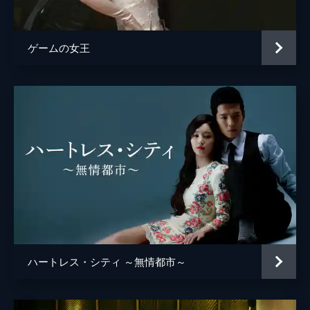
覚える。ウンスは事件後に突然視界を失った
ヨヌをギテ宅に連れていく。
43分
ゲームの女王
第5話 白い家
スヒョンは、事件当日にドンピルがロイヤ
ル・ザ・ヒルの警備責任者と連絡を取ってい
たこと、訪問者の中にファン議員の補佐官を
名乗る人物がいたことを突き止める。さら
に、事件の夜の子供たちの行動がわかり...。
39分
第6話 分かれ道
ジュニョンの死因が交通事故と特定され、事
件の謎は深まる。白い家での映像には、麻薬
を使用するセラとジョンウクの姿のほか、部
屋から逃げていくジュニョンの姿と車の衝突
音も録画されていて...。
ハートレス・シティ ～無情都市～
38分
第7話 駆け引き
スヒョンは、ロイヤル・ザ・ヒルのマスター