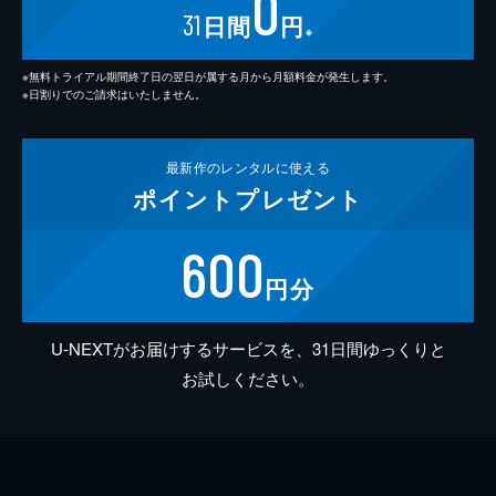
0
31
日間
円
※
※無料トライアル期間終了日の翌日が属する月から月額料金が発生します。
※日割りでのご請求はいたしません。
最新作の
レンタルに使える
ポイント
プレゼント
600
円分
U-NEXTがお届けするサービスを、31日間ゆっくりと
お試しください。