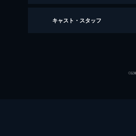
キャスト・スタッフ
名付けようのない踊り
115分
出演
◎記