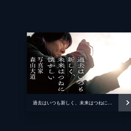
監督
脚本
音楽
過去はいつも新しく、未来はつねに懐かしい 写真家 森山大道