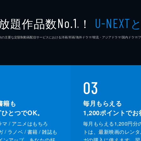
放題作品数
！
No.1
U-NEXT
※
26年7⽉ 国内の主要な定額制動画配信サービスにおける洋画/邦画/海外ドラマ/韓流・アジアドラマ/国内ドラ
03
書籍も
毎月もらえる
XTひとつでOK。
1,200
ポイントでお
ドラマ / アニメはもちろ
毎月もらえる1,200円分
/ ラノベ / 書籍 / 雑誌も
トは、最新映画のレンタ
インアップ。あなたの好
ガの購入に使えます。翌