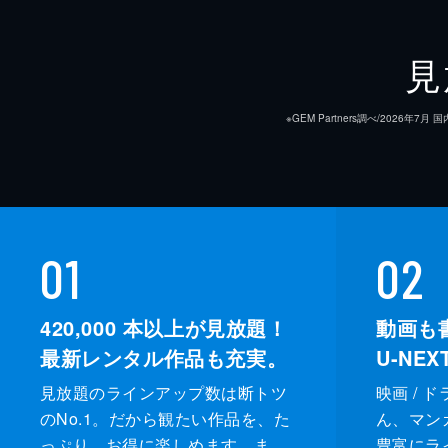
見
※GEM Partners調べ/20
01
02
420,000
本以上が見放題！
動画も
最新レンタル作品も充実。
U-NE
見放題のラインアップ数は断トツ
映画 / 
のNo.1。だから観たい作品を、た
ん、マンガ 
っぷり、お得に楽しめます。ま
豊富にラ