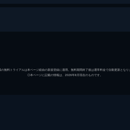
田中泯
石原淋
載の無料トライアルは本ページ経由の新規登録に適用。無料期間終了後は通常料金で自動更新となり
◎本ページに記載の情報は、2026年8月現在のものです。
中村達也
大友良英
ライコー・フェリックス
松岡正剛