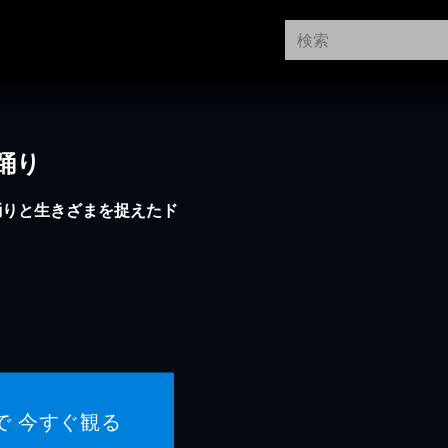
踊り
踊りと生きざまを捉えたド
で 今すぐ観る