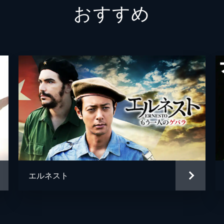
おすすめ
犬童一心
犬童一心
上野耕路
エルネスト