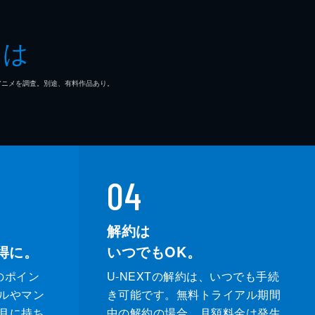
とは
マ/アニメを調査。別途、有料作品あり。
04
解約は
得に。
いつでもOK。
のポイン
U-NEXTの解約は、いつでも手続
ルやマン
き可能です。無料トライアル期間
月に持ち
中の解約の場合、月額料金は発生