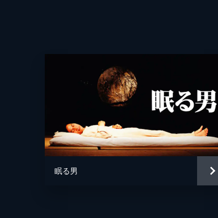
監督
脚本
音楽
眠る男