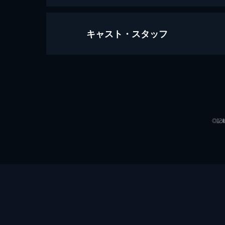
キャスト・スタッフ
名付けようのない踊り
115分
出演
◎記