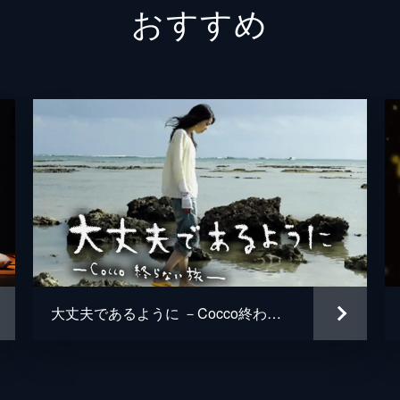
おすすめ
犬童一心
犬童一心
上野耕路
大丈夫であるように －Cocco終わらない旅－