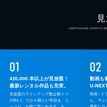
見
※GEM Partners調べ/20
01
02
420,000
本以上が見放題！
動画も
最新レンタル作品も充実。
U-NE
見放題のラインアップ数は断トツ
映画 / 
のNo.1。だから観たい作品を、た
ん、マンガ 
っぷり、お得に楽しめます。ま
豊富にラ