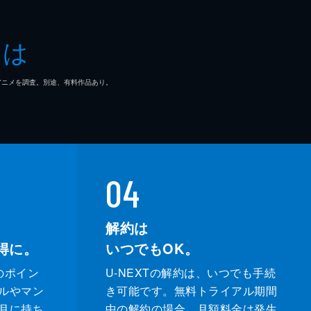
とは
マ/アニメを調査。別途、有料作品あり。
04
解約は
得に。
いつでもOK。
のポイン
U-NEXTの解約は、いつでも手続
ルやマン
き可能です。無料トライアル期間
月に持ち
中の解約の場合、月額料金は発生