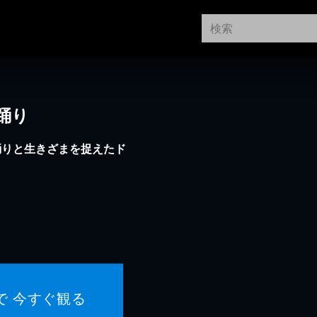
踊り
踊りと生きざまを捉えたド
で 今すぐ観る