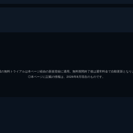
田中泯
石原淋
載の無料トライアルは本ページ経由の新規登録に適用。無料期間終了後は通常料金で自動更新となり
◎本ページに記載の情報は、2026年8月現在のものです。
中村達也
大友良英
ライコー・フェリックス
松岡正剛