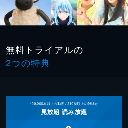
無料トライアルの
2つの特典
420,000
本以上の動画 /
210
誌以上の雑誌が
見放題
読み放題