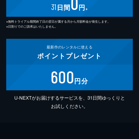
0
31
日間
円
※
※無料トライアル期間終了日の翌日が属する月から月額料金が発生します。
※日割りでのご請求はいたしません。
最新作の
レンタルに使える
ポイント
プレゼント
600
円分
U-NEXTがお届けするサービスを、31日間ゆっくりと
お試しください。