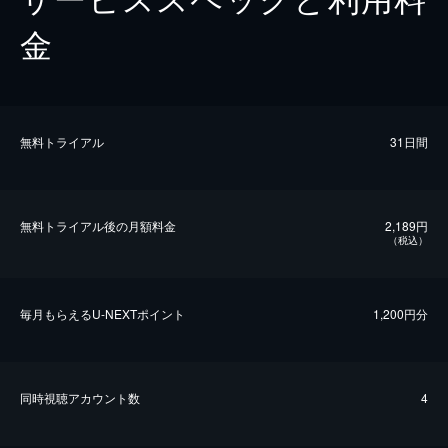
金
無料トライアル
31日間
無料トライアル後の⽉額料金
2,189円
（税込）
毎⽉もらえるU-NEXTポイント
1,200円分
同時視聴アカウント数
4