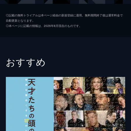
中村達也
◎記載の無料トライアルは本ページ経由の新規登録に適用。無料期間終了後は通常料金で
自動更新となります。
大友良英
◎本ページに記載の情報は、2026年8月現在のものです。
ライコー・フェリックス
松岡正剛
監督
犬童一心
おすすめ
脚本
犬童一心
音楽
上野耕路