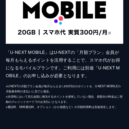
「U-NEXT MOBILE」はU-NEXTの「月額プラン」会員が
毎月もらえるポイントを活用することで、スマホ代がお得
になるモバイルプランです。ご利用には別途「U-NEXT M
OBILE」のお申し込みが必要となります。
※U-NEXTの月額プラン会員が毎月もらえる1,200円分のポイントを、U-NEXT MOBILEの
月額基本料の支払いに充てた場合。
※決済時において支払金額に相当するポイントを保有していない場合、差額分の料金はご登
録のクレジットカードでのお支払いとなります。
※通話料、SMS通信料、オプション（かけ放題など）の月額利用料は別途発生します。