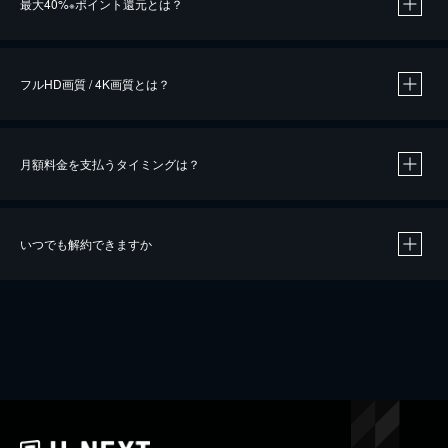
最大40%
ポイント還元とは？
※
※
作品によって必要なポイントが異なります。
フルHD画質 / 4K画質とは？
月額料金を支払うタイミングは？
※
40％ポイント還元の対象は、クレジットカード決済による作品の購入 / レンタルです。
※
iOSアプリのUコイン決済による作品の購入 / レンタルは、20％のポイント還元です。
※
還元の対象外となる決済方法や商品があります。くわしくは
こちら
をご確認ください。
いつでも解約できますか
こちら