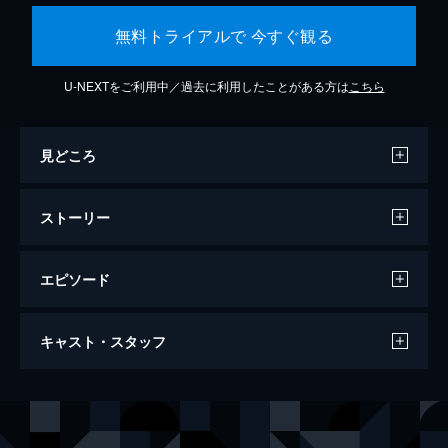
無料トライアルで 今すぐ観る
U-NEXTをご利用中／過去に利用したことがある方は
こちら
見どころ
ストーリー
エピソード
名付けようのない踊り
キャスト・スタッフ
115分
出演
田中泯
石原淋