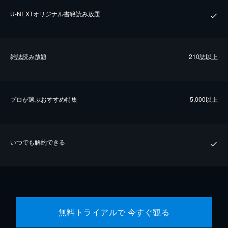
U-NEXTオリジナル書籍読み放題
雑誌読み放題
210誌以上
プロが選ぶおすすめ特集
5,000以上
いつでも解約できる
無料トライアルで 今すぐ観る