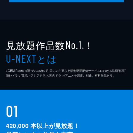
見放題作品数
！
No.1
※
とは
U-NEXT
※GEM Partners調べ/2026年7⽉ 国内の主要な定額制動画配信サービスにおける洋画/邦画/
海外ドラマ/韓流・アジアドラマ/国内ドラマ/アニメを調査。別途、有料作品あり。
01
420,000
本以上が見放題！