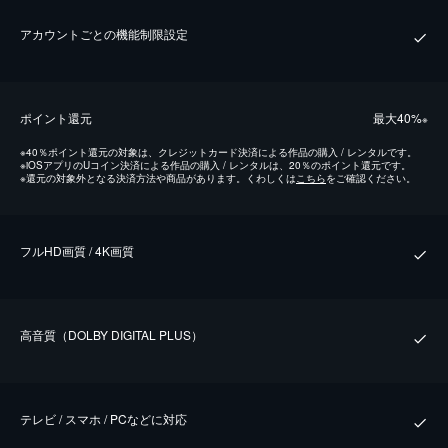
アカウントごとの機能制限設定
ポイント還元
最⼤40%
※
※
40％ポイント還元の対象は、クレジットカード決済による作品の購入 / レンタルです。
※
iOSアプリのUコイン決済による作品の購入 / レンタルは、20％のポイント還元です。
※
還元の対象外となる決済方法や商品があります。くわしくは
こちら
をご確認ください。
フルHD画質 / 4K画質
⾼⾳質（DOLBY DIGITAL PLUS）
テレビ / スマホ / PCなどに対応