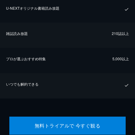
U-NEXTオリジナル書籍読み放題
雑誌読み放題
210誌以上
プロが選ぶおすすめ特集
5,000以上
いつでも解約できる
無料トライアルで 今すぐ観る