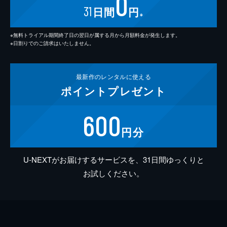
0
31
日間
円
※
※無料トライアル期間終了日の翌日が属する月から月額料金が発生します。
※日割りでのご請求はいたしません。
最新作の
レンタルに使える
ポイント
プレゼント
600
円分
U-NEXTがお届けするサービスを、31日間ゆっくりと
お試しください。