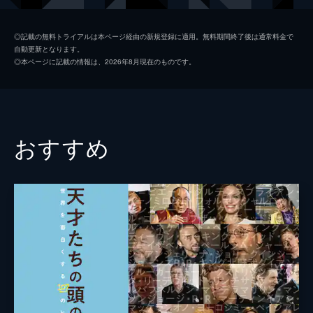
中村達也
◎記載の無料トライアルは本ページ経由の新規登録に適用。無料期間終了後は通常料金で
自動更新となります。
大友良英
◎本ページに記載の情報は、2026年8月現在のものです。
ライコー・フェリックス
松岡正剛
監督
犬童一心
おすすめ
脚本
犬童一心
音楽
上野耕路