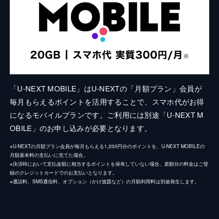
「U-NEXT MOBILE」はU-NEXTの「月額プラン」会員が
毎月もらえるポイントを活用することで、スマホ代がお得
になるモバイルプランです。ご利用には別途「U-NEXT M
OBILE」のお申し込みが必要となります。
※U-NEXTの月額プラン会員が毎月もらえる1,200円分のポイントを、U-NEXT MOBILEの
月額基本料の支払いに充てた場合。
※決済時において支払金額に相当するポイントを保有していない場合、差額分の料金はご登
録のクレジットカードでのお支払いとなります。
※通話料、SMS通信料、オプション（かけ放題など）の月額利用料は別途発生します。