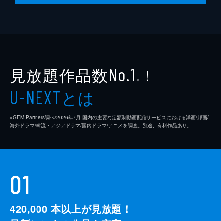
見放題作品数
！
No.1
※
とは
U-NEXT
※GEM Partners調べ/2026年7⽉ 国内の主要な定額制動画配信サービスにおける洋画/邦画/
海外ドラマ/韓流・アジアドラマ/国内ドラマ/アニメを調査。別途、有料作品あり。
01
420,000
本以上が見放題！