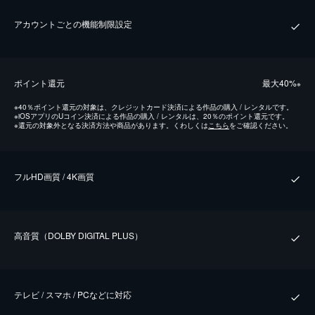
アカウントごとの機能制限設定
ポイント還元
最⼤40%
※
※
40％ポイント還元の対象は、クレジットカード決済による作品の購入 / レンタルです。
※
iOSアプリのUコイン決済による作品の購入 / レンタルは、20％のポイント還元です。
※
還元の対象外となる決済方法や商品があります。くわしくは
こちら
をご確認ください。
フルHD画質 / 4K画質
⾼⾳質（DOLBY DIGITAL PLUS）
テレビ / スマホ / PCなどに対応