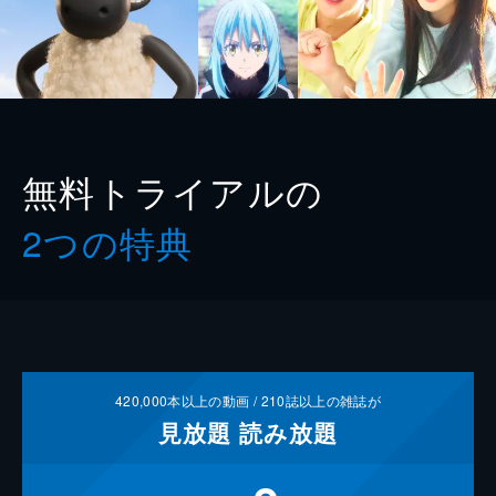
無料トライアルの
2つの特典
420,000
本以上の動画 /
210
誌以上の雑誌が
見放題
読み放題