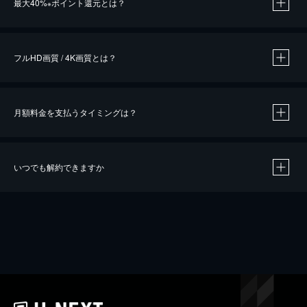
最大40%
ポイント還元とは？
※
※
作品によって必要なポイントが異なります。
フルHD画質 / 4K画質とは？
月額料金を支払うタイミングは？
※
40％ポイント還元の対象は、クレジットカード決済による作品の購入 / レンタルです。
※
iOSアプリのUコイン決済による作品の購入 / レンタルは、20％のポイント還元です。
※
還元の対象外となる決済方法や商品があります。くわしくは
こちら
をご確認ください。
いつでも解約できますか
こちら