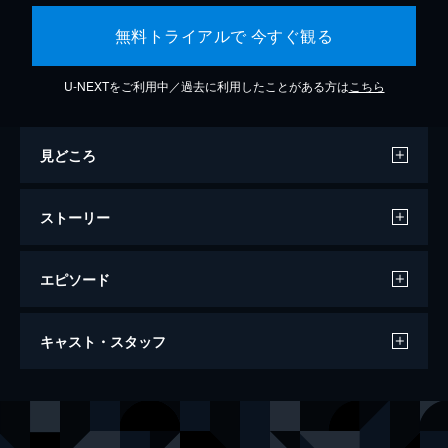
無料トライアルで 今すぐ観る
U-NEXTをご利用中／過去に利用したことがある方は
こちら
見どころ
ストーリー
エピソード
名付けようのない踊り
キャスト・スタッフ
115分
出演
田中泯
石原淋