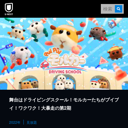
本文へスキップ
舞台はドライビングスクール！モルカーたちがプイプ
イ！ワクワク！大暴走の第2期
2022年
見放題