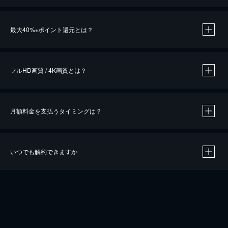
※
最大40%
ポイント還元とは？
※
※
作品によって必要なポイントが異なります。
フルHD画質 / 4K画質とは？
月額料金を支払うタイミングは？
※
40％ポイント還元の対象は、クレジットカード決済による作品の購入 / レンタルです。
※
iOSアプリのUコイン決済による作品の購入 / レンタルは、20％のポイント還元です。
※
還元の対象外となる決済方法や商品があります。くわしくは
こちら
をご確認ください。
いつでも解約できますか
こちら