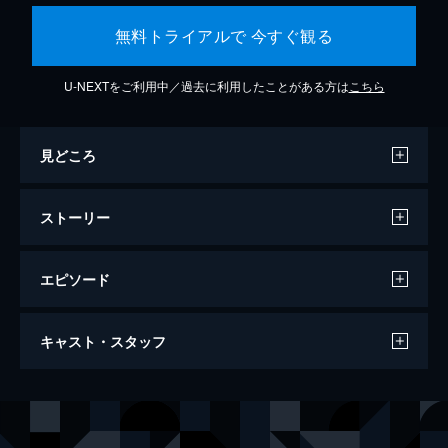
無料トライアルで 今すぐ観る
U-NEXTをご利用中／過去に利用したことがある方は
こちら
見どころ
ストーリー
エピソード
#1 ビル倒しちゃった！
キャスト・スタッフ
とある大騒動を起こしたポテトたちは、ドラ
イビングスクールに行くことに。どうなる、
モルカー!?
監督
小野ハナ
3分
キャラクターデザイン
小野ハナ