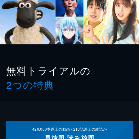
無料トライアルの
2つの特典
420,000
本以上の動画 /
210
誌以上の雑誌が
見放題
読み放題