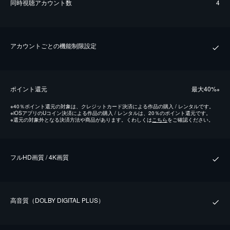
同時視聴アカウント数
4
アカウントごとの機能制限設定
ポイント還元
最⼤40%
※
※
40％ポイント還元の対象は、クレジットカード決済による作品の購入 / レンタルです。
※
iOSアプリのUコイン決済による作品の購入 / レンタルは、20％のポイント還元です。
※
還元の対象外となる決済方法や商品があります。くわしくは
こちら
をご確認ください。
フルHD画質 / 4K画質
⾼⾳質（DOLBY DIGITAL PLUS）