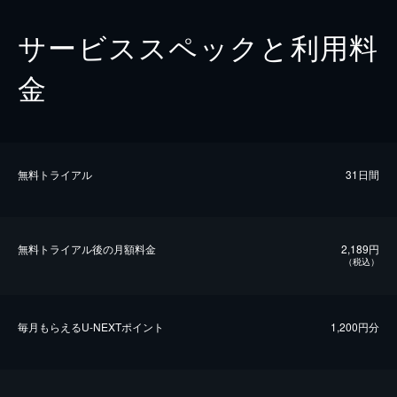
サービススペックと利用料
金
無料トライアル
31日間
無料トライアル後の⽉額料金
2,189円
（税込）
毎⽉もらえるU-NEXTポイント
1,200円分