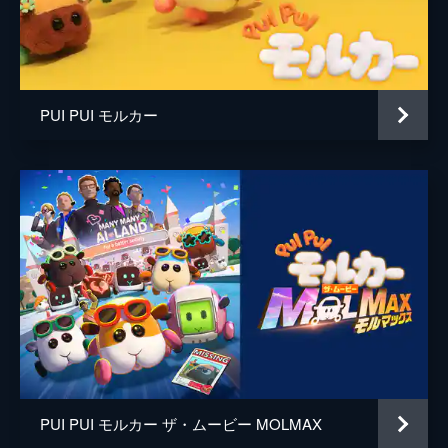
#6 勝利を握れ！もぐもぐ大運動会
今日はドライビングスクールのスポーツデ
イ!たくさんの観客も集まり大賑わいのな
か、モルカーたちが大奮闘!
PUI PUI モルカー
3分
#7 恐怖の海底トンネル
今回は教習所を飛び出し、海底トンネルでの
教習!どんな大冒険が待ち受けているのかな?
3分
#8 ダメダメなぼくら
ほかのモルカーよりちょっぴり怖がりな性格
の、とあるモルカーは教習で失敗ばかり。卒
業できるのかドキドキで...。
3分
#9 ドキドキ！月面教習
今日は教習所どころか地球をも飛び出し月面
へ!酸素ボンベを装着し、月面に着陸したモ
PUI PUI モルカー ザ・ムービー MOLMAX
ルカーたちのわくわくな教習がスタート。
3分