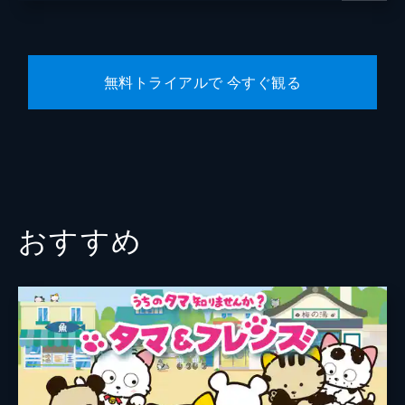
#10 あの子はだぁれ？
教習を受けるモルカーたちの中で断トツの成
績を誇るとあるモルカー。しかしその背中は
無料トライアルで 今すぐ観る
どこか寂しげで...?
3分
おすすめ