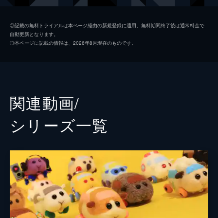
#2 白塗りモルカーの逆襲
訪れたドライビングスクールはモルカーたち
当真一茂
にとってはテーマパークのようで、モルカー
◎記載の無料トライアルは本ページ経由の新規登録に適用。無料期間終了後は通常料金で
自動更新となります。
たちも興味津々。楽しそうな教習所にわくわ
村松怜那
◎本ページに記載の情報は、2026年8月現在のものです。
く!
開發道子
3分
#3 食欲は正直
高木杏奈
新人モルカー・ペーターも仲間に加わり、ド
若井麻奈美
ライビングスクールでの教習がスタートする
関連動画/
はずが...。
きゃり
3分
シリーズ⼀覧
#4 バグってレスキュー
佐藤桂
今日の教習はVRシミュレーション。ペータ
原案
見里朝希
ーとアビーが体験していると、映像に異変が
起こり...。
音楽
小鷲翔太
3分
アニメーション制作
UchuPeople
#5 ラブレターはお尻から
この日は職業モルカーが大集合!教習モルカ
ーたちもお仕事を体験する!?
3分