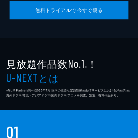
無料トライアルで 今すぐ観る
見放題作品数
！
No.1
※
とは
U-NEXT
※GEM Partners調べ/2026年7⽉ 国内の主要な定額制動画配信サービスにおける洋画/邦画/
海外ドラマ/韓流・アジアドラマ/国内ドラマ/アニメを調査。別途、有料作品あり。
01