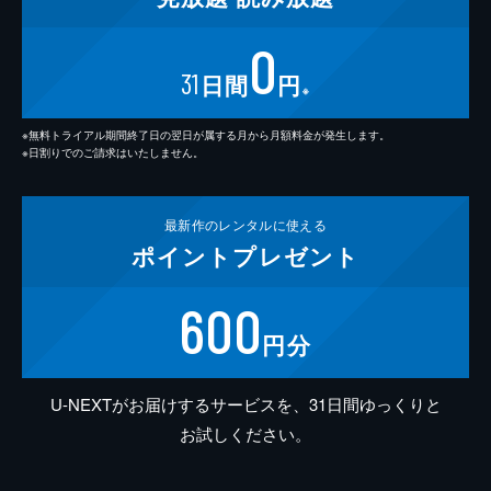
0
31
日間
円
※
※無料トライアル期間終了日の翌日が属する月から月額料金が発生します。
※日割りでのご請求はいたしません。
最新作の
レンタルに使える
ポイント
プレゼント
600
円分
U-NEXTがお届けするサービスを、31日間ゆっくりと
お試しください。