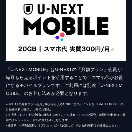
「U-NEXT MOBILE」はU-NEXTの「月額プラン」会員が
毎月もらえるポイントを活用することで、スマホ代がお得
になるモバイルプランです。ご利用には別途「U-NEXT M
OBILE」のお申し込みが必要となります。
※U-NEXTの月額プラン会員が毎月もらえる1,200円分のポイントを、U-NEXT MOBILEの
月額基本料の支払いに充てた場合。
※決済時において支払金額に相当するポイントを保有していない場合、差額分の料金はご登
録のクレジットカードでのお支払いとなります。
※通話料、SMS通信料、オプション（かけ放題など）の月額利用料は別途発生します。