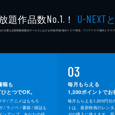
放題作品数
！
No.1
U-NEXT
※
26年7⽉ 国内の主要な定額制動画配信サービスにおける洋画/邦画/海外ドラマ/韓流・アジアドラマ/国内ドラ
03
書籍も
毎月もらえる
XTひとつでOK。
1,200
ポイントでお
ドラマ / アニメはもちろ
毎月もらえる1,200円分
/ ラノベ / 書籍 / 雑誌も
トは、最新映画のレンタ
インアップ。あなたの好
ガの購入に使えます。翌