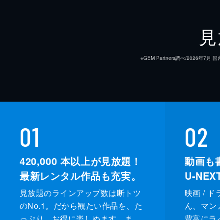
見
※GEM Partners調べ/20
01
02
420,000
本以上が見放題！
動画も
最新レンタル作品も充実。
U-NE
見放題のラインアップ数は断トツ
映画 / 
のNo.1。だから観たい作品を、た
ん、マンガ 
っぷり、お得に楽しめます。ま
豊富にラ