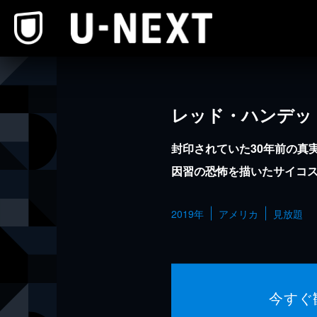
本文へスキップ
レッド・ハンデッ
封印されていた30年前の真
因習の恐怖を描いたサイコ
2019年
アメリカ
見放題
今すぐ