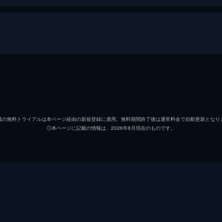
マイケル・ビーン
オーウェン・バーク
載の無料トライアルは本ページ経由の新規登録に適用。無料期間終了後は通常料金で自動更新となり
◎本ページに記載の情報は、2026年8月現在のものです。
クリスチャン・マドセン
キャロライン・ヴリーランド
ケンジー・ダルトン
マイケル・マドセン