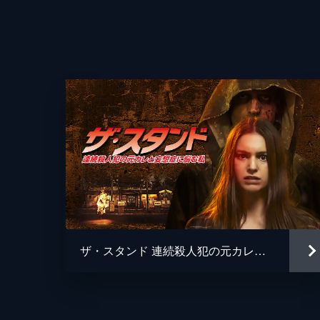
監督
脚本
製作
ザ・スタンド 連続殺人犯の元カレと妄想症に悩む私