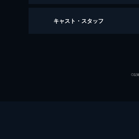
キャスト・スタッフ
レッド・ハンデッド
91分
出演
◎記