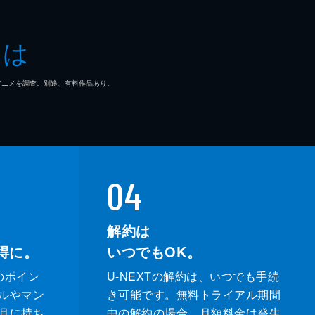
とは
マ/アニメを調査。別途、有料作品あり。
04
解約は
得に。
いつでもOK。
のポイン
U-NEXTの解約は、いつでも手続
ルやマン
き可能です。無料トライアル期間
月に持ち
中の解約の場合、月額料金は発生