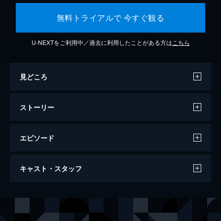
無料トライアルで 今すぐ観る
U-NEXTをご利用中／過去に利用したことがある方は
こちら
見どころ
ストーリー
エピソード
ビーンズ・ラブ
キャスト・スタッフ
96分
出演
古矢航之介
田口夏帆