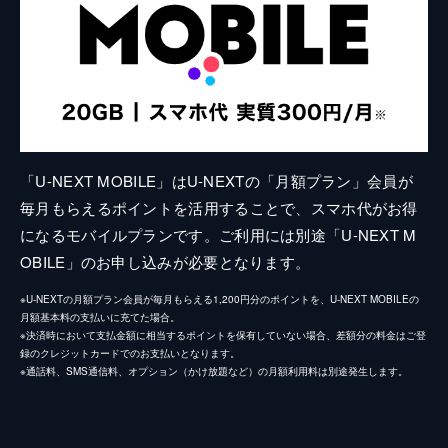
「U-NEXT MOBILE」はU-NEXTの「月額プラン」会員が
毎月もらえるポイントを活用することで、スマホ代がお得
になるモバイルプランです。ご利用には別途「U-NEXT M
OBILE」のお申し込みが必要となります。
※U-NEXTの月額プラン会員が毎月もらえる1,200円分のポイントを、U-NEXT MOBILEの
月額基本料の支払いに充てた場合。
※決済時において支払金額に相当するポイントを保有していない場合、差額分の料金はご登
録のクレジットカードでのお支払いとなります。
※通話料、SMS通信料、オプション（かけ放題など）の月額利用料は別途発生します。