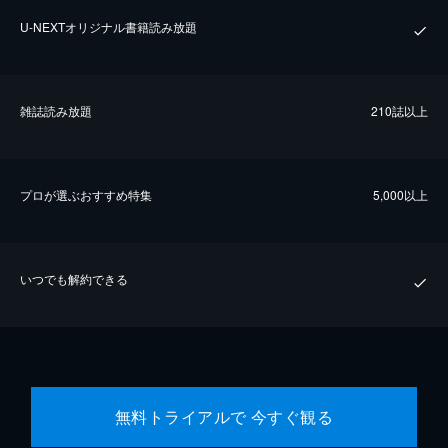
U-NEXTオリジナル書籍読み放題
雑誌読み放題
210誌以上
プロが選ぶおすすめ特集
5,000以上
いつでも解約できる
無料トライアルで 今すぐ観る