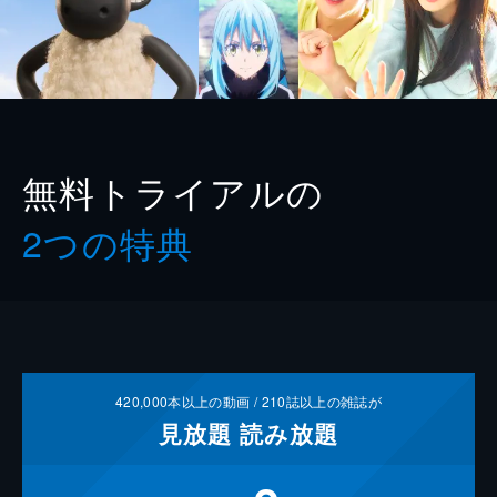
無料トライアルの
2つの特典
420,000
本以上の動画 /
210
誌以上の雑誌が
見放題
読み放題