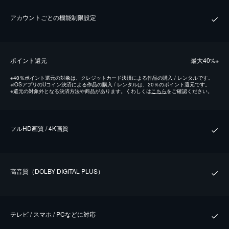
アカウントごとの機能制限設定
ポイント還元
最⼤40%
※
※
40％ポイント還元の対象は、クレジットカード決済による作品の購入 / レンタルです。
※
iOSアプリのUコイン決済による作品の購入 / レンタルは、20％のポイント還元です。
※
還元の対象外となる決済方法や商品があります。くわしくは
こちら
をご確認ください。
フルHD画質 / 4K画質
⾼⾳質（DOLBY DIGITAL PLUS）
テレビ / スマホ / PCなどに対応