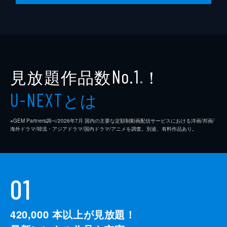
見放題作品数
！
No.1
※
とは
U-NEXT
※GEM Partners調べ/2026年7⽉ 国内の主要な定額制動画配信サービスにおける洋画/邦画/
海外ドラマ/韓流・アジアドラマ/国内ドラマ/アニメを調査。別途、有料作品あり。
01
420,000
本以上が見放題！