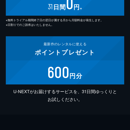
0
31
日間
円
※
※無料トライアル期間終了日の翌日が属する月から月額料金が発生します。
※日割りでのご請求はいたしません。
最新作の
レンタルに使える
ポイント
プレゼント
600
円分
U-NEXTがお届けするサービスを、31日間ゆっくりと
お試しください。