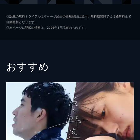
森了蔵
◎記載の無料トライアルは本ページ経由の新規登録に適用。無料期間終了後は通常料金で
自動更新となります。
足立学
◎本ページに記載の情報は、2026年8月現在のものです。
神谷沙奈美
監督
植木英理
脚本
植木英理
おすすめ