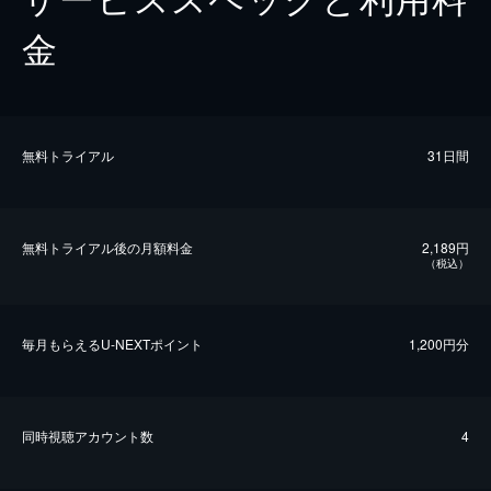
金
無料トライアル
31日間
無料トライアル後の⽉額料金
2,189円
（税込）
毎⽉もらえるU-NEXTポイント
1,200円分
同時視聴アカウント数
4