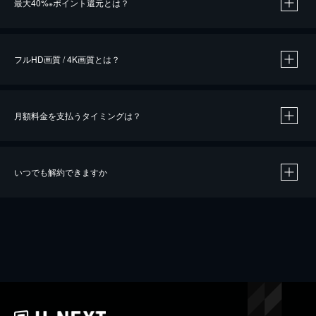
最大40%
ポイント還元とは？
※
※
作品によって必要なポイントが異なります。
フルHD画質 / 4K画質とは？
月額料金を支払うタイミングは？
※
40％ポイント還元の対象は、クレジットカード決済による作品の購入 / レンタルです。
※
iOSアプリのUコイン決済による作品の購入 / レンタルは、20％のポイント還元です。
※
還元の対象外となる決済方法や商品があります。くわしくは
こちら
をご確認ください。
いつでも解約できますか
こちら