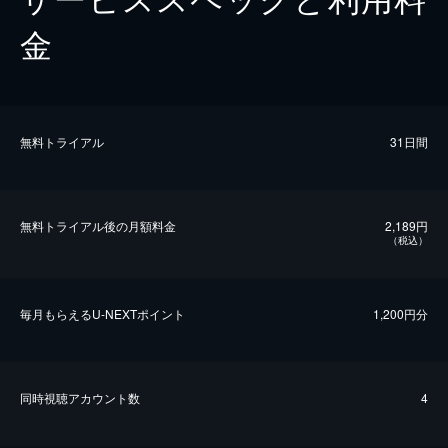
金
無料トライアル
31日間
無料トライアル後の⽉額料金
2,189円
（税込）
毎⽉もらえるU-NEXTポイント
1,200円分
同時視聴アカウント数
4