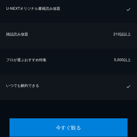
U-NEXTオリジナル書籍読み放題
雑誌読み放題
210誌以上
プロが選ぶおすすめ特集
5,000以上
いつでも解約できる
今すぐ観る