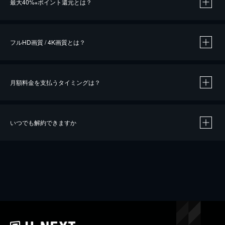
最大40%
ポイント還元とは？
※
※
作品によって必要なポイントが異なります。
フルHD画質 / 4K画質とは？
月額料金を支払うタイミングは？
※
40％ポイント還元の対象は、クレジットカード決済による作品の購入 / レンタルです。
※
iOSアプリのUコイン決済による作品の購入 / レンタルは、20％のポイント還元です。
※
還元の対象外となる決済方法や商品があります。くわしくは
こちら
をご確認ください。
いつでも解約できますか
こちら