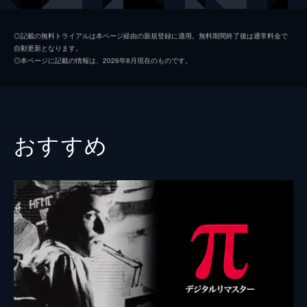
アナ・カレジドゥ
◎記載の無料トライアルは本ページ経由の新規登録に適用。無料期間終了後は通常料金で
自動更新となります。
アルジョリス・バキルティス
◎本ページに記載の情報は、2026年8月現在のものです。
監督
クリストス・ニク
脚本
クリストス・ニク
スタヴロス・ラプティス
おすすめ
音楽
ザ・ボーイ
製作
イラクリス・マヴロイディス
アンゲロス・ヴェネティス
アリス・ダヨス
マリウシュ・ヴロダルスキ
クリストス・ニク