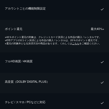
アカウントごとの機能制限設定
ポイント還元
最⼤40%
※
※
40％ポイント還元の対象は、クレジットカード決済による作品の購入 / レンタルです。
※
iOSアプリのUコイン決済による作品の購入 / レンタルは、20％のポイント還元です。
※
還元の対象外となる決済方法や商品があります。くわしくは
こちら
をご確認ください。
フルHD画質 / 4K画質
⾼⾳質（DOLBY DIGITAL PLUS）
テレビ / スマホ / PCなどに対応