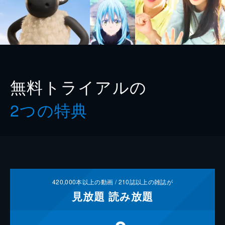
無料トライアルの
2つの特典
420,000
本以上の動画 /
210
誌以上の雑誌が
見放題
読み放題