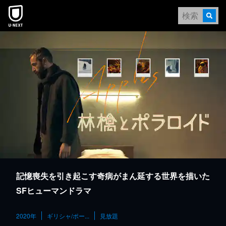
本文へスキップ
記憶喪失を引き起こす奇病がまん延する世界を描いた
SFヒューマンドラマ
2020年
ギリシャ/ポー...
見放題