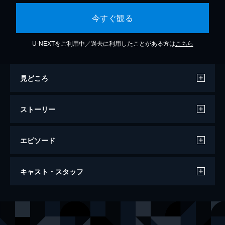
今すぐ観る
U-NEXTをご利用中／過去に利用したことがある方は
こちら
見どころ
ストーリー
エピソード
林檎とポラロイド
キャスト・スタッフ
90分
出演
アリス・セルヴェタリス
ソフィア・ゲオルゴヴァシリ