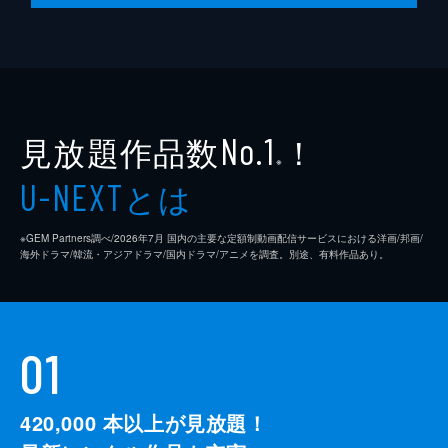
見放題作品数
！
No.1
※
とは
U-NEXT
※GEM Partners調べ/2026年7⽉ 国内の主要な定額制動画配信サービスにおける洋画/邦画/
海外ドラマ/韓流・アジアドラマ/国内ドラマ/アニメを調査。別途、有料作品あり。
01
420,000
本以上が見放題！