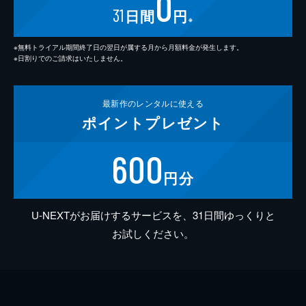
0
31
日間
円
※
※無料トライアル期間終了日の翌日が属する月から月額料金が発生します。
※日割りでのご請求はいたしません。
最新作の
レンタルに使える
ポイント
プレゼント
600
円分
U-NEXTがお届けするサービスを、31日間ゆっくりと
お試しください。