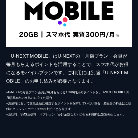
「U-NEXT MOBILE」はU-NEXTの「月額プラン」会員が
毎月もらえるポイントを活用することで、スマホ代がお得
になるモバイルプランです。ご利用には別途「U-NEXT M
OBILE」のお申し込みが必要となります。
※U-NEXTの月額プラン会員が毎月もらえる1,200円分のポイントを、U-NEXT MOBILEの
月額基本料の支払いに充てた場合。
※決済時において支払金額に相当するポイントを保有していない場合、差額分の料金はご登
録のクレジットカードでのお支払いとなります。
※通話料、SMS通信料、オプション（かけ放題など）の月額利用料は別途発生します。