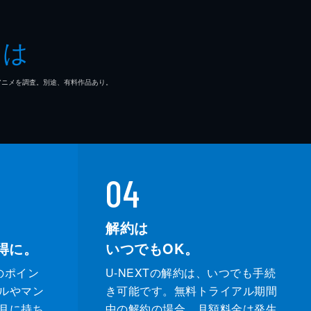
とは
マ/アニメを調査。別途、有料作品あり。
04
解約は
得に。
いつでもOK。
のポイン
U-NEXTの解約は、いつでも手続
ルやマン
き可能です。無料トライアル期間
月に持ち
中の解約の場合、月額料金は発生