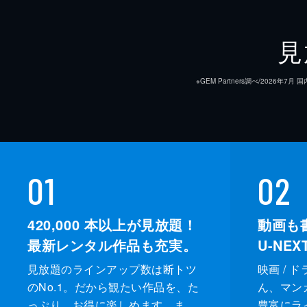
見
※GEM Partners調べ/20
01
02
420,000
本以上が見放題！
動画も
最新レンタル作品も充実。
U-NE
見放題のラインアップ数は断トツ
映画 / 
のNo.1。だから観たい作品を、た
ん、マンガ 
っぷり、お得に楽しめます。ま
豊富にラ