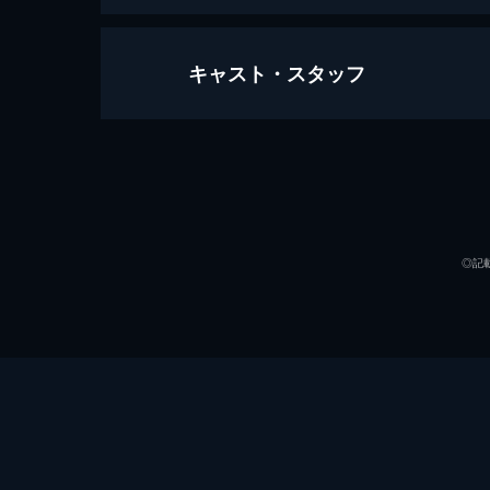
キャスト・スタッフ
ハンクの肉球大決戦
98分
声の出演
◎記