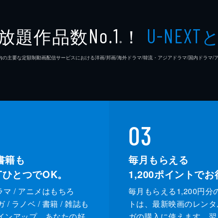
放題作品数
！
No.1
U-NEXT
※
26年7⽉ 国内の主要な定額制動画配信サービスにおける洋画/邦画/海外ドラマ/韓流・アジアドラマ/国内ドラ
03
書籍も
毎月もらえる
XTひとつでOK。
1,200
ポイントでお
ドラマ / アニメはもちろ
毎月もらえる1,200円分
/ ラノベ / 書籍 / 雑誌も
トは、最新映画のレンタ
インアップ。あなたの好
ガの購入に使えます。翌