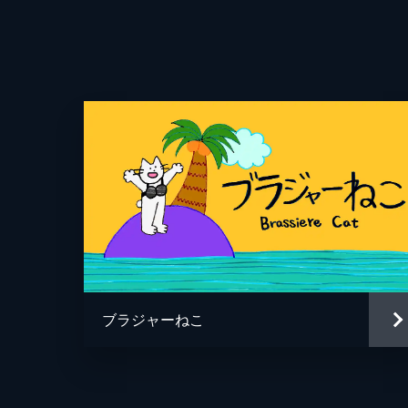
監督
ブラジャーねこ
脚本