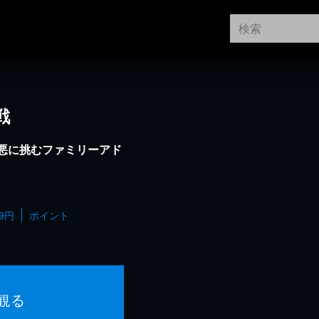
戦
悪に挑むファミリーアド
99円
ポイント
観る