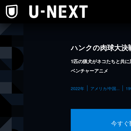
本文へスキップ
ハンクの肉球大決
1匹の猟犬がネコたちと共に
ベンチャーアニメ
2022年
アメリカ/中国...
1
今すぐ