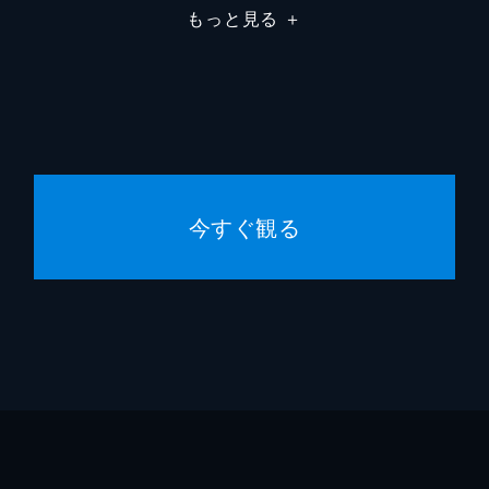
もっと見る
＋
ネイト
メル・
ノーマ
アンド
今すぐ観る
リチャ
アラン
ベアー