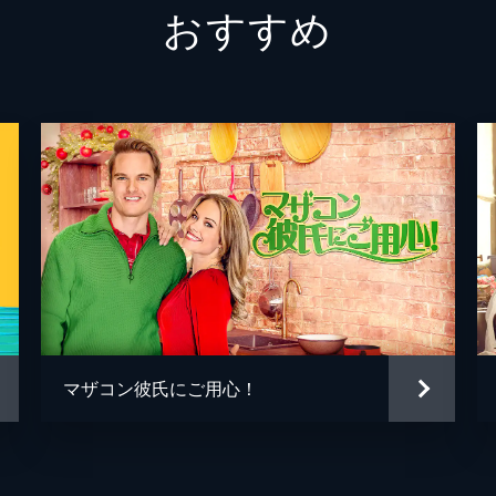
おすすめ
チャック
ガブリ
イチロー
アーシ
スモー
ジャイ
ユキ
ミシェ
リトル・ママ
キャシ
ロブ・
マーク
マザコン彼氏にご用心！
クリス
エド・