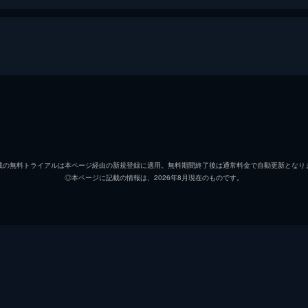
ハンク
マイケ
ジンボ
サミュ
載の無料トライアルは本ページ経由の新規登録に適用。無料期間終了後は通常料金で自動更新となり
◎本ページに記載の情報は、2026年8月現在のものです。
イカチュウ
リッキ
エミコ
カイリ
将軍
メル・
オーガ
ジョー