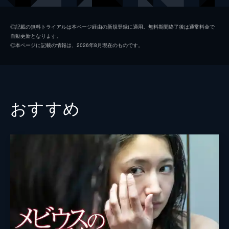
野村健太郎
渋江譲二
◎記載の無料トライアルは本ページ経由の新規登録に適用。無料期間終了後は通常料金で
自動更新となります。
岸田冴子
上野なつひ
◎本ページに記載の情報は、2026年8月現在のものです。
織田美織
監督
井上博貴
脚本
井上博貴
おすすめ
音楽
中西ゆういちろう