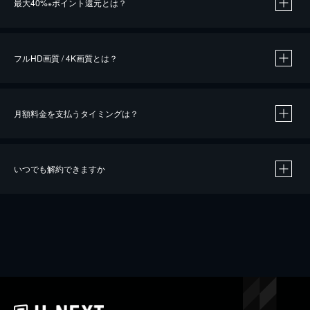
最大40%
ポイント還元とは？
※
※
作品によって必要なポイントが異なります。
フルHD画質 / 4K画質とは？
月額料金を支払うタイミングは？
※
40％ポイント還元の対象は、クレジットカード決済による作品の購入 / レンタルです。
※
iOSアプリのUコイン決済による作品の購入 / レンタルは、20％のポイント還元です。
※
還元の対象外となる決済方法や商品があります。くわしくは
こちら
をご確認ください。
いつでも解約できますか
こちら