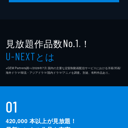
見放題作品数
！
No.1
※
とは
U-NEXT
※GEM Partners調べ/2026年7⽉ 国内の主要な定額制動画配信サービスにおける洋画/邦画/
海外ドラマ/韓流・アジアドラマ/国内ドラマ/アニメを調査。別途、有料作品あり。
01
420,000
本以上が見放題！