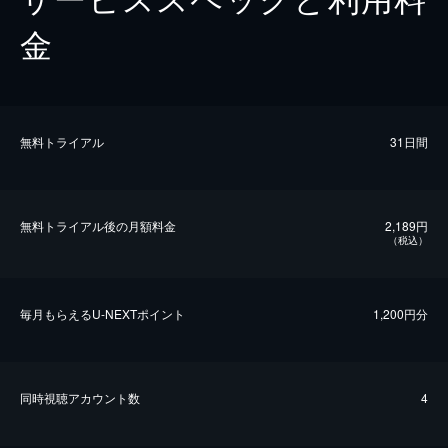
金
無料トライアル
31日間
無料トライアル後の⽉額料金
2,189円
（税込）
毎⽉もらえるU-NEXTポイント
1,200円分
同時視聴アカウント数
4