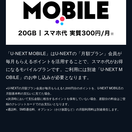
「U-NEXT MOBILE」はU-NEXTの「月額プラン」会員が
毎月もらえるポイントを活用することで、スマホ代がお得
になるモバイルプランです。ご利用には別途「U-NEXT M
OBILE」のお申し込みが必要となります。
※U-NEXTの月額プラン会員が毎月もらえる1,200円分のポイントを、U-NEXT MOBILEの
月額基本料の支払いに充てた場合。
※決済時において支払金額に相当するポイントを保有していない場合、差額分の料金はご登
録のクレジットカードでのお支払いとなります。
※通話料、SMS通信料、オプション（かけ放題など）の月額利用料は別途発生します。