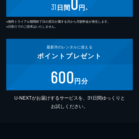
0
31
日間
円
※
※無料トライアル期間終了日の翌日が属する月から月額料金が発生します。
※日割りでのご請求はいたしません。
最新作の
レンタルに使える
ポイント
プレゼント
600
円分
U-NEXTがお届けするサービスを、31日間ゆっくりと
お試しください。