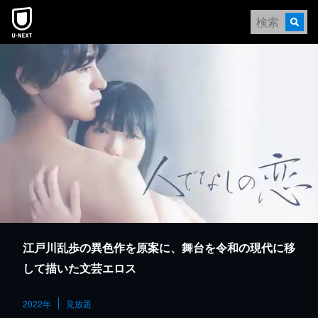
本文へスキップ
江戸川乱歩の異色作を原案に、舞台を令和の現代に移
して描いた文芸エロス
2022年
見放題