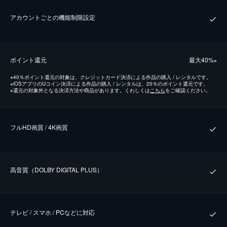
アカウントごとの機能制限設定
ポイント還元
最⼤40%
※
※
40％ポイント還元の対象は、クレジットカード決済による作品の購入 / レンタルです。
※
iOSアプリのUコイン決済による作品の購入 / レンタルは、20％のポイント還元です。
※
還元の対象外となる決済方法や商品があります。くわしくは
こちら
をご確認ください。
フルHD画質 / 4K画質
⾼⾳質（DOLBY DIGITAL PLUS）
テレビ / スマホ / PCなどに対応