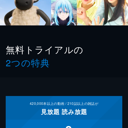
無料トライアルの
2つの特典
420,000
本以上の動画 /
210
誌以上の雑誌が
見放題
読み放題