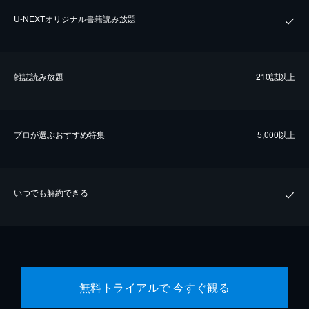
U-NEXTオリジナル書籍読み放題
雑誌読み放題
210誌以上
プロが選ぶおすすめ特集
5,000以上
いつでも解約できる
無料トライアルで 今すぐ観る