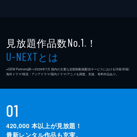
見放題作品数
！
No.1
※
とは
U-NEXT
※GEM Partners調べ/2026年7⽉ 国内の主要な定額制動画配信サービスにおける洋画/邦画/
海外ドラマ/韓流・アジアドラマ/国内ドラマ/アニメを調査。別途、有料作品あり。
01
420,000
本以上が見放題！
最新レンタル作品も充実。