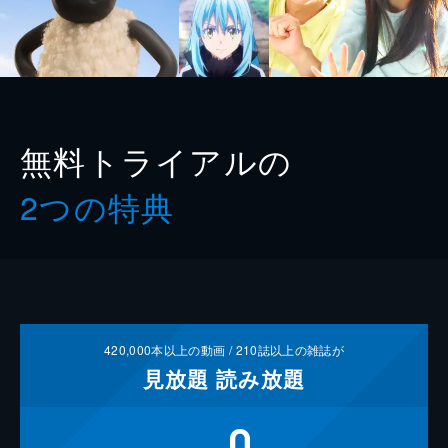
無料トライアルの
2つの特典
420,000
本以上の動画 /
210
誌以上の雑誌が
見放題
読み放題
0