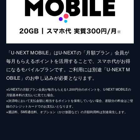
「U-NEXT MOBILE」はU-NEXTの「月額プラン」会員が
毎月もらえるポイントを活用することで、スマホ代がお得
になるモバイルプランです。ご利用には別途「U-NEXT M
OBILE」のお申し込みが必要となります。
※U-NEXTの月額プラン会員が毎月もらえる1,200円分のポイントを、U-NEXT MOBILEの
月額基本料の支払いに充てた場合。
※決済時において支払金額に相当するポイントを保有していない場合、差額分の料金はご登
録のクレジットカードでのお支払いとなります。
※通話料、SMS通信料、オプション（かけ放題など）の月額利用料は別途発生します。