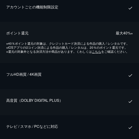
アカウントごとの機能制限設定
ポイント還元
最⼤40%
※
※
40％ポイント還元の対象は、クレジットカード決済による作品の購入 / レンタルです。
※
iOSアプリのUコイン決済による作品の購入 / レンタルは、20％のポイント還元です。
※
還元の対象外となる決済方法や商品があります。くわしくは
こちら
をご確認ください。
フルHD画質 / 4K画質
⾼⾳質（DOLBY DIGITAL PLUS）
テレビ / スマホ / PCなどに対応