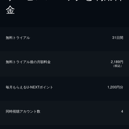
金
無料トライアル
31日間
無料トライアル後の⽉額料金
2,189円
（税込）
毎⽉もらえるU-NEXTポイント
1,200円分
同時視聴アカウント数
4