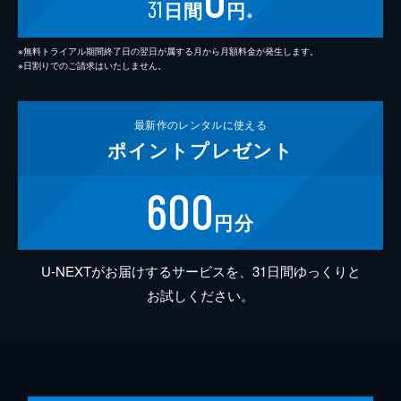
31
日間
円
※
※無料トライアル期間終了日の翌日が属する月から月額料金が発生します。
※日割りでのご請求はいたしません。
最新作の
レンタルに使える
ポイント
プレゼント
600
円分
U-NEXTがお届けするサービスを、31日間ゆっくりと
お試しください。