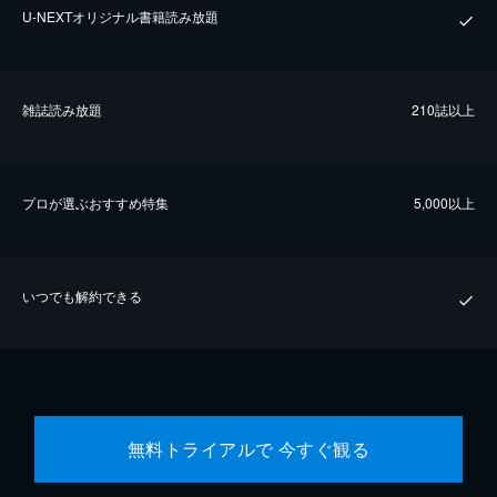
U-NEXTオリジナル書籍読み放題
雑誌読み放題
210誌以上
プロが選ぶおすすめ特集
5,000以上
いつでも解約できる
無料トライアルで 今すぐ観る