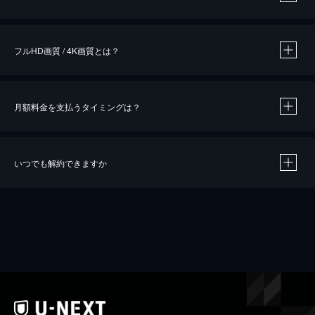
※
作品によって必要なポイントが異なります。
フルHD画質 / 4K画質とは？
月額料金を支払うタイミングは？
※
40％ポイント還元の対象は、クレジットカード決済による作品の購入 / レンタルです。
※
iOSアプリのUコイン決済による作品の購入 / レンタルは、20％のポイント還元です。
※
還元の対象外となる決済方法や商品があります。くわしくは
こちら
をご確認ください。
いつでも解約できますか
こちら