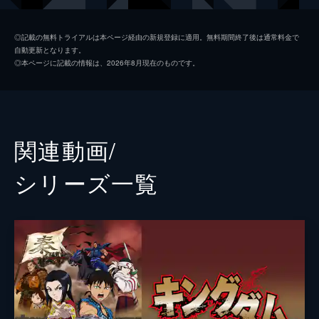
河了貂
橋本環奈
◎記載の無料トライアルは本ページ経由の新規登録に適用。無料期間終了後は通常料金で
自動更新となります。
羌カイ
清野菜名
◎本ページに記載の情報は、2026年8月現在のものです。
壁
満島真之介
尾平
岡山天音
尾到
三浦貴大
関連動画/
澤圭
濱津隆之
シリーズ⼀覧
沛浪
真壁刀義
羌象
山本千尋
ヒョウ公
豊川悦司
昌文君
高嶋政宏
騰
要潤