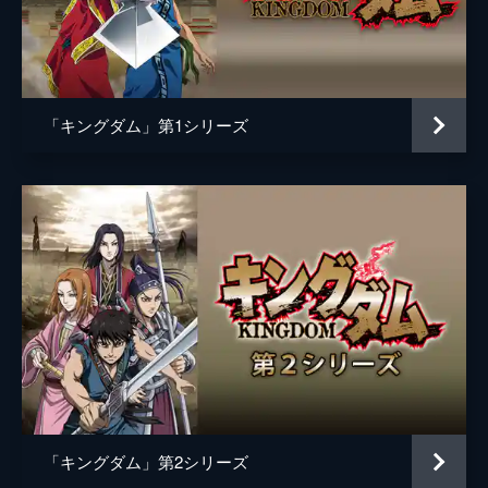
肆氏
加藤雅也
宮元
高橋努
縛虎申
渋川清彦
「キングダム」第1シリーズ
蒙武
平山祐介
昌平君
玉木宏
呉慶
小澤征悦
呂不韋
佐藤浩市
王騎
大沢たかお
監督
佐藤信介
脚本
黒岩勉
原泰久
「キングダム」第2シリーズ
原作
原泰久