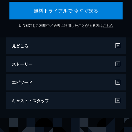
無料トライアルで 今すぐ観る
U-NEXTをご利用中／過去に利用したことがある方は
こちら
見どころ
ストーリー
エピソード
キングダム2 遥かなる大地へ
キャスト・スタッフ
134分
出演
信
山﨑賢人
エイ政／漂
吉沢亮