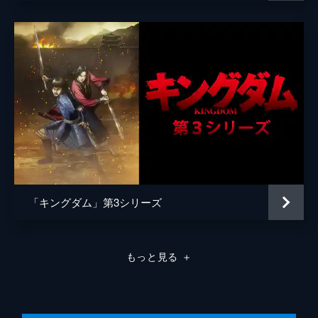
音楽
やまだ豊
製作
茨木政彦
沢桂一
松岡宏泰
高津英泰
田中祐介
松橋真三
弓矢政法
「キングダム」第3シリーズ
林誠
名倉健司
もっと見る
＋
本間道幸