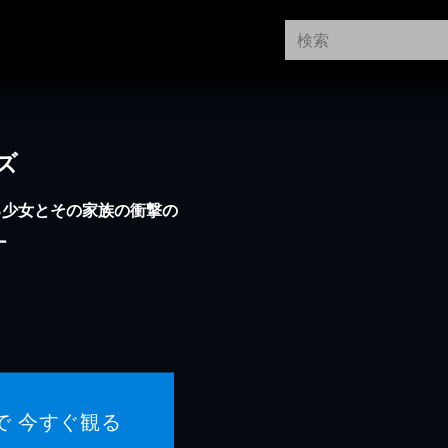
ズ
る少女とその家族の衝撃の
ー
で 今すぐ観る