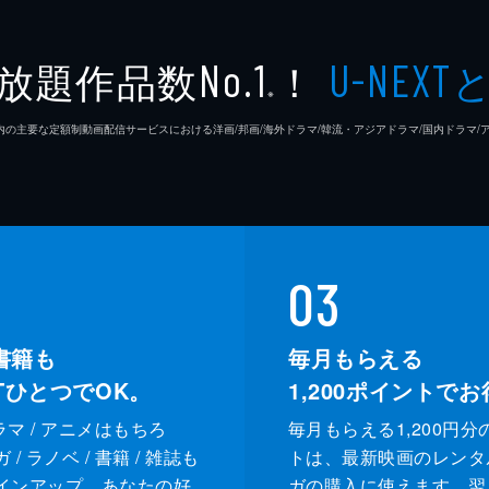
放題作品数
！
No.1
U-NEXT
※
26年7⽉ 国内の主要な定額制動画配信サービスにおける洋画/邦画/海外ドラマ/韓流・アジアドラマ/国内ドラ
03
書籍も
毎月もらえる
XTひとつでOK。
1,200
ポイントでお
ドラマ / アニメはもちろ
毎月もらえる1,200円分
/ ラノベ / 書籍 / 雑誌も
トは、最新映画のレンタ
インアップ。あなたの好
ガの購入に使えます。翌