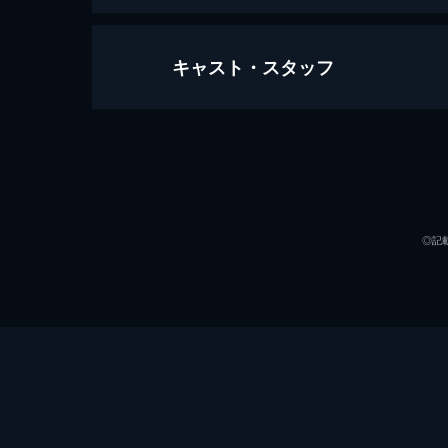
キャスト・スタッフ
ファイブ・デビルズ
96分
出演
◎記