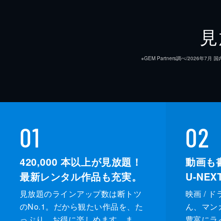
見
※GEM Partners調べ/20
01
02
420,000
本以上が見放題！
動画も
最新レンタル作品も充実。
U-NE
見放題のラインアップ数は断トツ
映画 / 
のNo.1。だから観たい作品を、た
ん、マンガ 
っぷり、お得に楽しめます。ま
豊富にラ