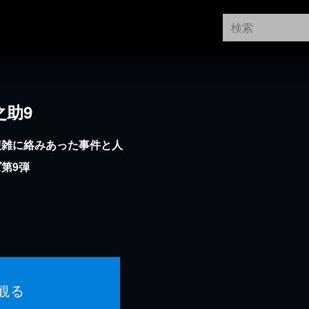
之助9
複雑に絡みあった事件と人
第9弾
観る