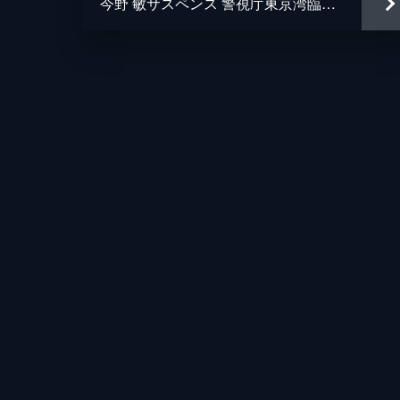
今野 敏サスペンス 警視庁東京湾臨海署安積班