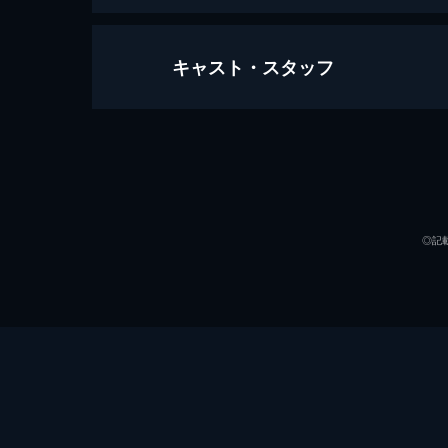
キャスト・スタッフ
駅弁刑事 神保徳之助9
95分
出演
◎記