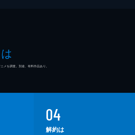
とは
マ/アニメを調査。別途、有料作品あり。
04
解約は