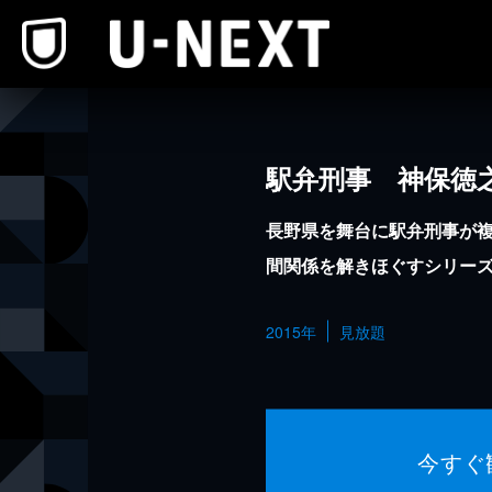
本文へスキップ
駅弁刑事 神保徳
長野県を舞台に駅弁刑事が
間関係を解きほぐすシリーズ
2015年
見放題
今すぐ