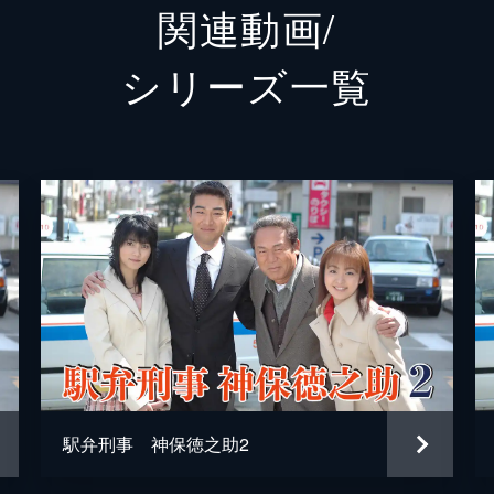
関連動画/
遊井亮子
シリーズ⼀覧
川村ゆきえ
RIKIYA
上野貴弘
駅弁刑事 神保徳之助2