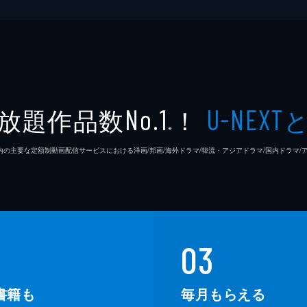
放題作品数
！
No.1
U-NEXT
※
26年7⽉ 国内の主要な定額制動画配信サービスにおける洋画/邦画/海外ドラマ/韓流・アジアドラマ/国内ドラ
03
書籍も
毎月もらえる