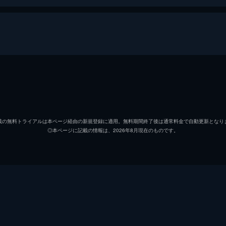
小林稔侍
西村雅彦
載の無料トライアルは本ページ経由の新規登録に適用。無料期間終了後は通常料金で自動更新となり
◎本ページに記載の情報は、2026年8月現在のものです。
松尾伴内
岡本信人
遠藤久美子
大下源一郎