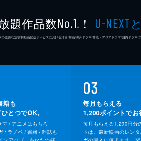
下向英
放題作品数
！
No.1
U-NEXT
※
26年7⽉ 国内の主要な定額制動画配信サービスにおける洋画/邦画/海外ドラマ/韓流・アジアドラマ/国内ドラ
03
書籍も
毎月もらえる
XTひとつでOK。
1,200
ポイントでお
ドラマ / アニメはもちろ
毎月もらえる1,200円分
/ ラノベ / 書籍 / 雑誌も
トは、最新映画のレンタ
インアップ。あなたの好
ガの購入に使えます。翌