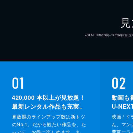
44分
見
※GEM Partners調べ/20
01
02
420,000
本以上が見放題！
動画も
最新レンタル作品も充実。
U-NE
見放題のラインアップ数は断トツ
映画 / 
のNo.1。だから観たい作品を、た
ん、マンガ 
っぷり、お得に楽しめます。ま
豊富にラ