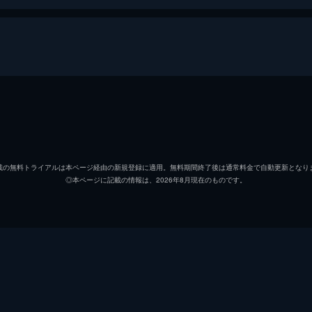
まるの」。御厨美帆が子供の頃に祖母・琴子から言われた言葉
めた美帆は、そんな含蓄ある言葉などすっかり忘れ、人生を謳
御厨美帆
葵わか
井戸真帆
山崎紘
載の無料トライアルは本ページ経由の新規登録に適用。無料期間終了後は通常料金で自動更新となり
◎本ページに記載の情報は、2026年8月現在のものです。
小森安生
橋本淳
一軒家を購入する!」という夢の実現のため、固定費を浮かせ
方、77歳の祖母・琴子は、日々の生きがいもなく暮らしてい
井戸太陽
堀井新
山下明
金井浩
南山洋一
尾崎右
体がんのステージ1だとわかる。娘の美帆や真帆はもちろん、