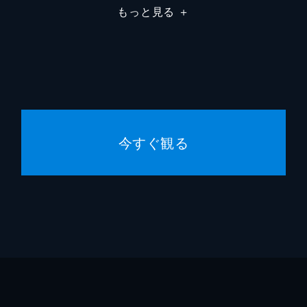
もっと見る
＋
んど言葉を交わさず会話らしい会話など一切なかった父・和彦
嶋田う
間もなくやってくる和彦の定年退職の日を、離婚を切り出すX
鈴木裕
青木江
原田ひ
っぱいの美帆。将来の目標を明確に持つ現実的な2人らしく、
今すぐ観る
を始めていた。御厨家の面々は温かく祝福、美帆は幸せの絶頂
横山克
橋口佳
村上牧
原因で、プロポーズをいったん白紙に戻した美帆。それから2
のように仕事にまい進していたが、退職した先輩社員・小田街
室井岳
柿原利