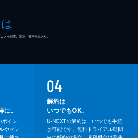
輝
とは
マ/アニメを調査。別途、有料作品あり。
04
解約は
得に。
いつでもOK。
のポイン
U-NEXTの解約は、いつでも手続
ルやマン
き可能です。無料トライアル期間
月に持ち
中の解約の場合、月額料金は発生