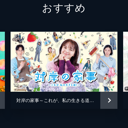
おすすめ
、反応の薄い夫・和彦からは「大丈夫か」のひと言もなく不満
田中賢二
長友郁
原田英子
森高愛
井戸佐帆
泉谷星
の給料をやりくりしながら貯金一千万円を目標に日々節約を心
黒船スーコ
アンミ
セレブ婚をすることになり、真帆は節約ばかりの毎日が惨めに
沼田翔平
葉山奨
御厨和彦
利重剛
ーデニングという共通の趣味を通して仲良くなった小森安生。
御厨智子
森尾由
イトで稼ぎ、年収は100万円程度だが、悠々自適な生活を満
対岸の家事～これが、私の生きる道！～
御厨琴子
中尾ミ
柳亭小