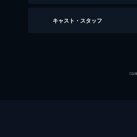
キャスト・スタッフ
#1 固定費を見直そう
「人はね、三千円の使い方で人生が決
24歳になり、憧れの一人暮らしを始
ていたが...。
出演
44分
#2 77歳のハローワーク
◎記
「保護犬を飼うため一千万円を貯めて
金しようと実家に戻ってきた美帆。一
が...。
44分
#3 熟年離婚の経済学
55歳の智子は健康診断の結果、子宮