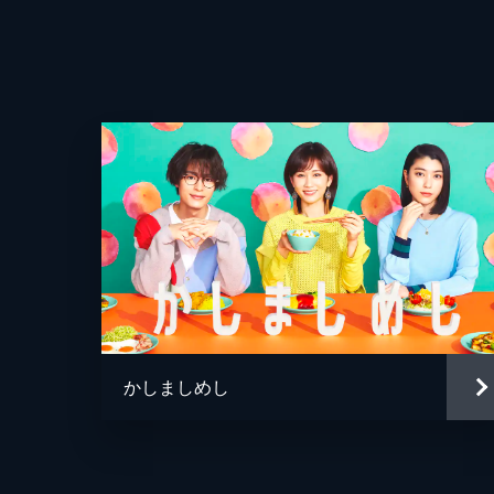
母・琴子も心配して励ましてくれるが
募らせる。
44分
#4 専業主婦の貯金術
美帆の姉・真帆は、消防士の夫・太陽
けていた。そんな真帆の友人・小春が
えてきて...。
44分
#5 費用対効果を考える
ホームセンターで琴子と知りあい、ガ
歳手前となった今でも日雇いのアルバ
かしましめし
ていて...。
44分
ナレーション