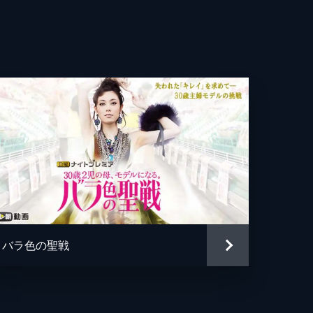
を
真
奈
が
カ
思
之
40
美
喫し
バラ色の聖戦
エ
痴楽