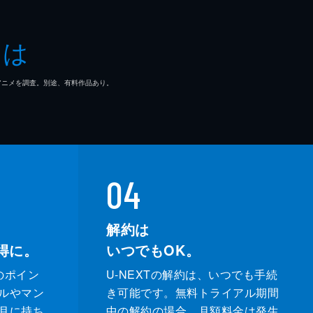
とは
マ/アニメを調査。別途、有料作品あり。
04
解約は
得に。
いつでもOK。
のポイン
U-NEXTの解約は、いつでも手続
ルやマン
き可能です。無料トライアル期間
月に持ち
中の解約の場合、月額料金は発生