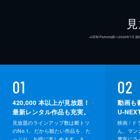
見
※GEM Partners調べ/20
01
02
420,000
本以上が見放題！
動画も
最新レンタル作品も充実。
U-NE
見放題のラインアップ数は断トツ
映画 / 
のNo.1。だから観たい作品を、た
ん、マンガ 
っぷり、お得に楽しめます。ま
豊富にラ