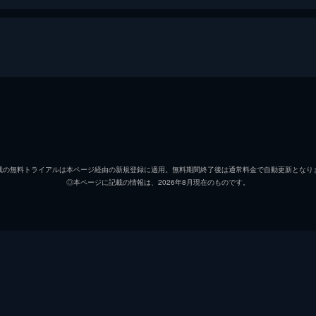
アンサンブル
チャールズ・イングヴァル・“シッカン”・イェンソン
ヘンリ
ラグナル・ヴァンヘデン
アンデ
載の無料トライアルは本ページ経由の新規登録に適用。無料期間終了後は通常料金で自動更新となり
◎本ページに記載の情報は、2026年8月現在のものです。
ドリス
ヘッダ
ハリィ
ダーヴ
リーネ
マリー