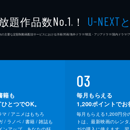
放題作品数
！
No.1
U-NEXT
※
26年7⽉ 国内の主要な定額制動画配信サービスにおける洋画/邦画/海外ドラマ/韓流・アジアドラマ/国内ドラ
03
書籍も
毎月もらえる
XTひとつでOK。
1,200
ポイントでお
ドラマ / アニメはもちろ
毎月もらえる1,200円分
/ ラノベ / 書籍 / 雑誌も
トは、最新映画のレンタ
インアップ。あなたの好
ガの購入に使えます。翌