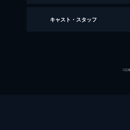
キャスト・スタッフ
ギャング・カルテット 世紀の怪盗
122分
出演
◎記