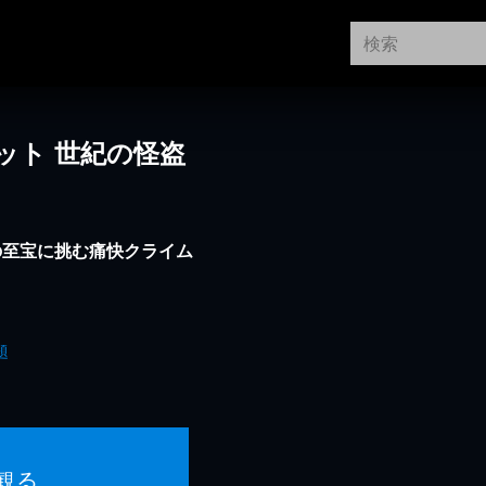
ット 世紀の怪盗
の至宝に挑む痛快クライム
題
観る