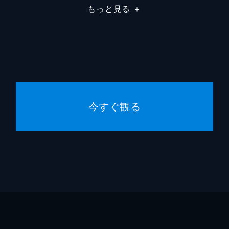
国の英雄、リィン・シュバルツァーの圧倒的な力を目の当たり
もっと見る
＋
ちのため下車したラヴィたちは、帝国軍情報局のレクターと遭
タツノ
ーザンブリアに戻ったラヴィたちは、偵察調査の終了を告げら
ヴィだったが、宮殿で祖父・ヴラドが失脚した原因となった事
今すぐ観る
ーザンブリア州内に緊張が走る。緊急招集をかけたグラークは
露し、英雄の孫であるラヴィと共にノーザンブリアを守り抜く