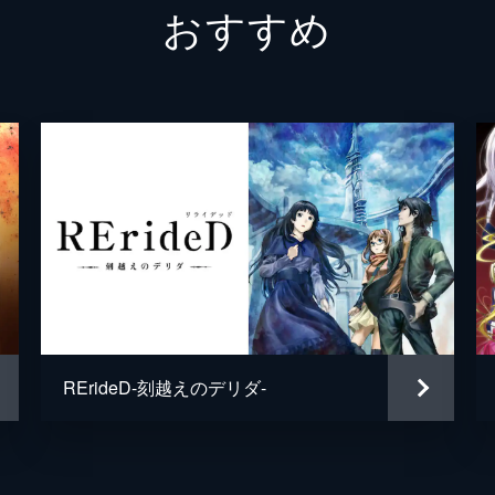
おすすめ
た。ラヴィは最初の命令であるパーティへの潜入任務から早々
ローガン・ムガート
近藤孝
イバーノ
福島潤
タック
木島隆
に立ち寄ったラヴィたちは、村の温泉が冷たくなった怪現象に
リィン・シュバルツァー
内山昂
る源泉が原因ではないかとの情報を得て調査へ向かうが...。
アルティナ・オライオン
水瀬い
佐藤英
次の目的地を目指し、大陸横断鉄道に乗車したラヴィたち。し
道は急停車する。復旧作業に取りかかろうとした最中に再び地
大沢美
RErideD-刻越えのデリダ-
日本フ
伊藤翼