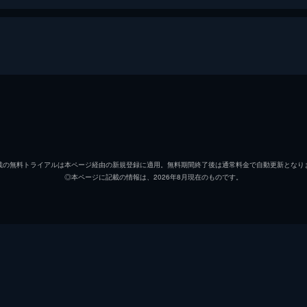
北の猟兵は、州都ハリアスクに向かう物資運搬の護衛を行って
受け、小柄で無口な猟兵・ラヴィは周囲の制止を聞かずにひと
ラヴィアン・ウィンスレット
小市眞
マーティン・Ｓ・ロビンソン
中村悠
載の無料トライアルは本ページ経由の新規登録に適用。無料期間終了後は通常料金で自動更新となり
◎本ページに記載の情報は、2026年8月現在のものです。
イセリア・フロスト
ブリド
州併合の知らせを受け、次はノーザンブリアであると警鐘を鳴
行動を規律違反とされたラヴィは、戦闘訓練教官としての任務
タリオン・ドレイク
小野友
グラーク・グロマッシュ
壌晴彦
ジェイナ・ストーム
園崎未
ため、エレボニア帝国への内偵調査を命ぜられたラヴィたち4人