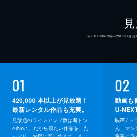
#9 命運尽きて尚果てぬ蒼白な呪い
何者かによって暗殺されたグラーク。
見
ンブリアを率いると宣言する。急進
れ...。
※GEM Partners調べ/20
24分
#10 穗の香が導く再起の銀
タリオンの銃撃により傷を負ったラヴ
で母親に看護されていた。ラヴィは村
01
02
知り...。
24分
420,000
本以上が見放題！
動画も
最新レンタル作品も充実。
U-NE
見放題のラインアップ数は断トツ
映画 / 
のNo.1。だから観たい作品を、た
ん、マンガ 
っぷり、お得に楽しめます。ま
豊富にラ