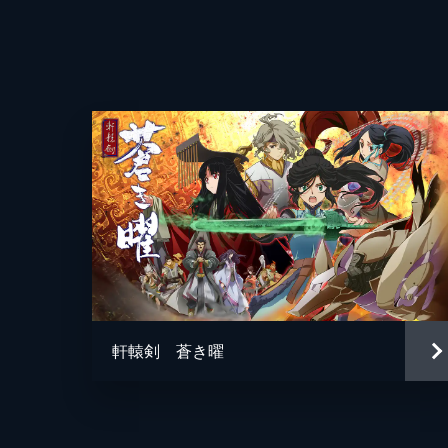
帝国西部ラマール州・オルディスにい
離脱し...。
24分
#4 青い結晶の打ち解け
帝国内偵調査の経由地・温泉郷ユミル
遇する。ラヴィとイセリアは、山奥にあ
24分
#5 灰色の旅の果てに
監督
“帝国の英雄”の情報を掴めないまま
し、魔獣が起こした地割れによって鉄
キャラクターデザイン
れが発生し...。
軒轅剣 蒼き曜
24分
原作
#6 紅蓮に燃えさかりし記憶
音楽