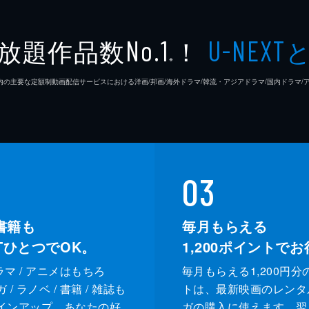
ローガンは混乱に乗じて議会を占拠し、グラークに代わりノー
放題作品数
！
No.1
U-NEXT
派フェノメノン部隊と“人形兵器”によってハリアスクは包囲
※
26年7⽉ 国内の主要な定額制動画配信サービスにおける洋画/邦画/海外ドラマ/韓流・アジアドラマ/国内ドラ
ィだったが、命からがらその場を逃げ切り、故郷・ミシュスク
で裏切り者だったはずのヴラドが、村人から慕われていたこと
03
書籍も
毎月もらえる
XTひとつでOK。
1,200
ポイントでお
ドラマ / アニメはもちろ
毎月もらえる1,200円分
/ ラノベ / 書籍 / 雑誌も
トは、最新映画のレンタ
インアップ。あなたの好
ガの購入に使えます。翌