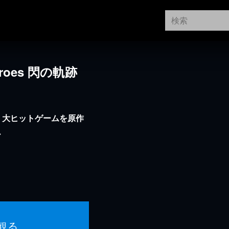
Heroes 閃の軌跡
。大ヒットゲームを原作
ー
観る