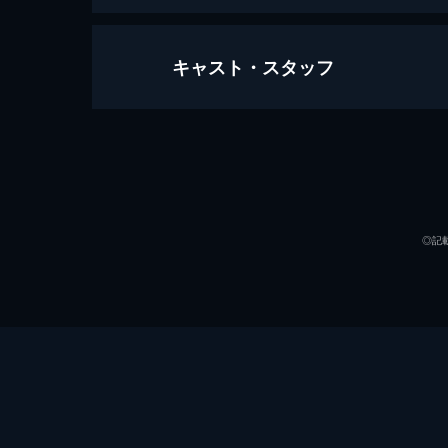
キャスト・スタッフ
#1 誰そ彼は……黄昏の英雄
ゼムリア大陸最大規模の猟兵集団・
た。途中、部隊はサスカッチの急襲を
立ち向かっていく。
声の出演
24分
#2 集いし不快な漆黒
◎記
エレボニア帝国によるクロスベル自治
すローガン。一方、魔獣撃退時の単独
命じられるが...。
24分
#3 闇に覆われた紺碧への招待
“帝国の英雄”についての情報を得る