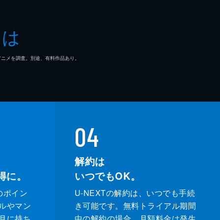
ザ
とは
さ
マ/アニメを調査。別途、有料作品あり。
村
を
04
解約は
得に。
いつでもOK。
のポイン
U-NEXTの解約は、いつでも手続
ルやマン
き可能です。無料トライアル期間
月に持ち
中の解約の場合、月額料金は発生