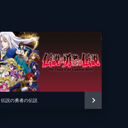
に
行
一
遭
輝
のり
一
か
割
奈
伝説の勇者の伝説
ァルコム