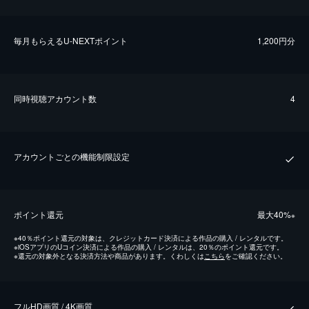
毎⽉もらえるU-NEXTポイント
1,200円分
同時視聴アカウント数
4
アカウントごとの機能制限設定
ポイント還元
最⼤40%
※
※
40％ポイント還元の対象は、クレジットカード決済による作品の購入 / レンタルです。
※
iOSアプリのUコイン決済による作品の購入 / レンタルは、20％のポイント還元です。
※
還元の対象外となる決済方法や商品があります。くわしくは
こちら
をご確認ください。
フルHD画質 / 4K画質