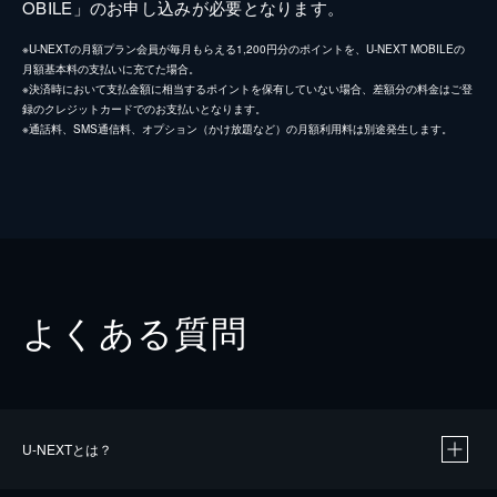
OBILE」のお申し込みが必要となります。
※U-NEXTの月額プラン会員が毎月もらえる1,200円分のポイントを、U-NEXT MOBILEの
月額基本料の支払いに充てた場合。
※決済時において支払金額に相当するポイントを保有していない場合、差額分の料金はご登
録のクレジットカードでのお支払いとなります。
※通話料、SMS通信料、オプション（かけ放題など）の月額利用料は別途発生します。
よくある質問
U-NEXTとは？