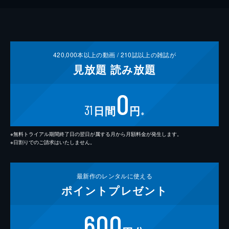
420,000
本以上の動画 /
210
誌以上の雑誌が
見放題
読み放題
0
31
日間
円
※
※無料トライアル期間終了日の翌日が属する月から月額料金が発生します。
※日割りでのご請求はいたしません。
最新作の
レンタルに使える
ポイント
プレゼント
600