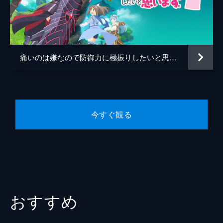
シン
山口勝平
ーがいる階。別行動中のクロムたちもホラー
が苦手なサリーを案じていた。
マルクス
石田彰
24分
ミザリー
皆口裕子
第5話 防御特化と触手。
新たなスキルを手に入れたメイプルたちは解
痛いのは嫌なので防御力に極振りしたいと思います。
ドラぞう
丹下桜
放された七層へ。モンスターをテイムできる
らしく、すでにシロップや朧のいるメイプル
監督
大沼心
とサリーは、まだテイムモンスターのいない
メンバーのサポートに回ることに。
キャラクターデザイン
平田和也
24分
今すぐ観る
原作
夕蜜柑
第6話 防御特化とテイムモンスター。
無事、モンスターをテイムできたカスミとマ
キャラクター原案
狐印
イ、ユイ。みんなをサポートしていたメイプ
音楽
増田太郎
ルは新たなスキルを習得し、触手を出せるよ
うになる。クロムたちは自分の能力とぴった
総作画監督
平田和也
り合うモンスターを求め、七層を探索する。
24分
本多弘幸
おすすめ
第7話 防御特化と宝石探し。
アニメーション制作
SILVER LINK.
久々に2人で探索することにしたメイプルと