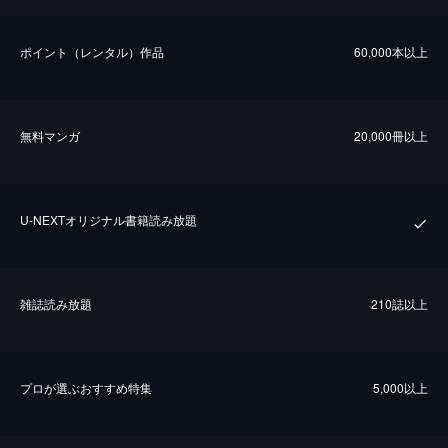
ポイント（レンタル）作品
60,000本以上
無料マンガ
20,000冊以上
U-NEXTオリジナル書籍読み放題
雑誌読み放題
210誌以上
プロが選ぶおすすめ特集
5,000以上