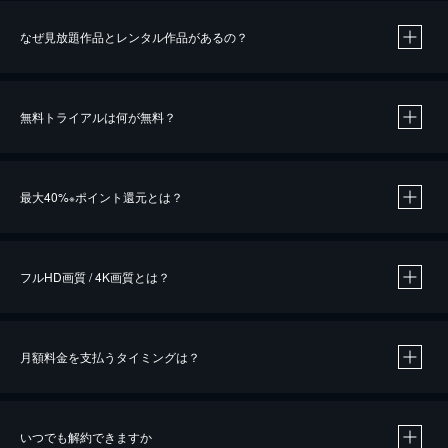
なぜ見放題作品とレンタル作品があるの？
無料トライアルは何が無料？
※
最大40%
ポイント還元とは？
※
※
作品によって必要なポイントが異なります。
フルHD画質 / 4K画質とは？
月額料金を支払うタイミングは？
※
40％ポイント還元の対象は、クレジットカード決済による作品の購入 / レンタルです。
※
iOSアプリのUコイン決済による作品の購入 / レンタルは、20％のポイント還元です。
※
還元の対象外となる決済方法や商品があります。くわしくは
こちら
をご確認ください。
いつでも解約できますか