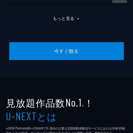
もっと見る
＋
今すぐ観る
見放題作品数
！
No.1
※
とは
U-NEXT
※GEM Partners調べ/2026年7⽉ 国内の主要な定額制動画配信サービスにおける洋画/邦画/
海外ドラマ/韓流・アジアドラマ/国内ドラマ/アニメを調査。別途、有料作品あり。