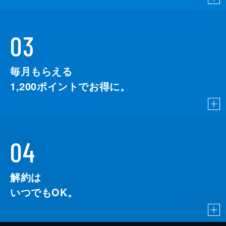
03
毎月もらえる
1,200
ポイントでお得に。
04
解約は
いつでもOK。