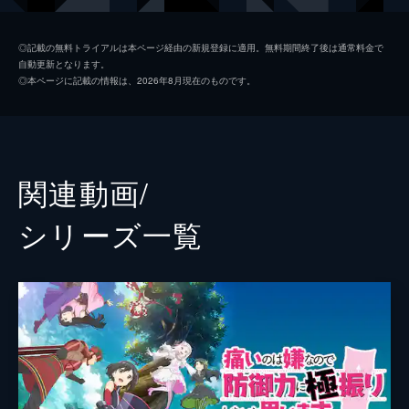
けたカスミは、その効果を試してみるが...。
24分
カスミ
早見沙織
第2話 防御特化と五層と六層。
◎記載の無料トライアルは本ページ経由の新規登録に適用。無料期間終了後は通常料金で
自動更新となります。
五層が実装され、四層のボスと戦うサリーた
カナデ
新井里美
◎本ページに記載の情報は、2026年8月現在のものです。
ち。無事に倒したものの、風邪を引いていた
マイ
加隈亜衣
メイプルはボス戦に参加できなかった。改め
てボスを倒さなければならないメイプルは、
ユイ
諏訪ななか
あえて独りで挑んでみることに。
24分
クロム
杉山紀彰
関連動画/
第3話 防御特化と第七回イベント。
イズ
佐藤聡美
ゴースト系モンスターが多く出現する六層。
シリーズ⼀覧
新しいスキルを手に入れたメイプルは、ミィ
ペイン
小野賢章
と一緒にレベル上げに行くことに。戦いを終
えた2人は、カフェでお茶をしながら、次に
ドレッド
山崎たくみ
開催されるイベントについて話をする。
フレデリカ
竹達彩奈
24分
第4話 防御特化と塔攻略。
ドラグ
神奈延年
サリーと共に第七回イベントに挑戦中のメイ
プル。各階ごとに地形の変わる塔型ダンジョ
ミィ
佐藤利奈
ンを昇っていく。だが五階は幽霊系モンスタ