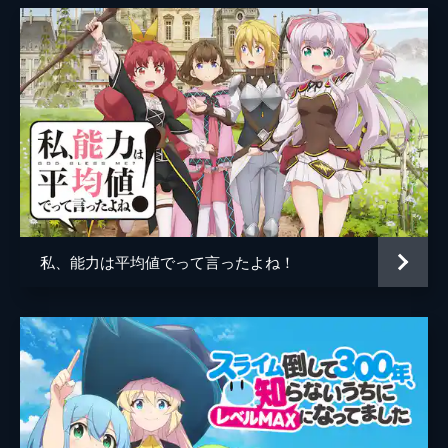
サリー。七層の探索を続けるなか、羊に跳ね
飛ばされたメイプルは、とある泉で不思議な
宝石を手にする。説明欄を確認すると、それ
は「白の鍵」と呼ばれるものだった。
24分
第8話 防御特化と第八回イベント。
シロップと朧を進化させることができたメイ
プルとサリーは、2匹に新しい能力を獲得さ
せるため、レベリングにいそしむ。迎えた第
八回イベントの予選。モンスターを狩ってポ
イントを稼ぐシンプルなものと思いきや...。
24分
私、能力は平均値でって言ったよね！
第9話 防御特化と拠点作り。
第八回イベント本戦に進むメイプルたち。イ
ベント中にレアドロップする銀メダルは、ギ
ルド内で共有できるとのことだった。効率を
考え、二手に分かれることにしたメイプルた
ちは、順調にイベントを進めていく。
24分
第10話 防御特化と新コンビ。