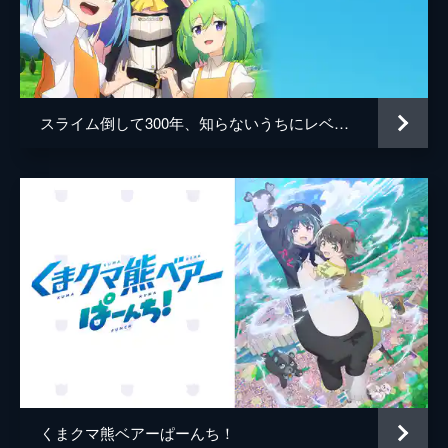
第八回イベント本戦2日目。メイプルたちが
外に出たところ、まるで夜が明けていないか
のように辺りは真っ暗。しかもマップも開け
なくなっていた。そして突然、メイプルたち
はばらばらの場所に転移させられてしまう。
スライム倒して300年、知らないうちにレベルMAXになってました
24分
くまクマ熊ベアーぱーんち！