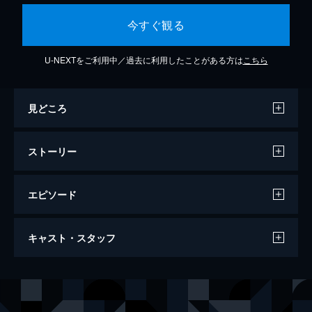
今すぐ観る
U-NEXTをご利用中／過去に利用したことがある方は
こちら
見どころ
ストーリー
エピソード
第1話 防御特化とクリスマス。
キャスト・スタッフ
季節はクリスマスシーズン。新しい階層へ向
かったメイプルたちは、炎帝ノ国のギルドマ
スター・ミィが変装してとあるお店に入ると
声の出演
メイプル
本渡楓
ころを見かける。一方、怪しげな妖刀を見つ
サリー
野口瑠璃子