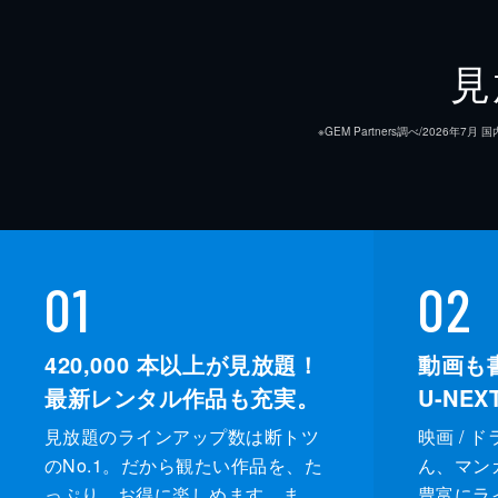
見
※GEM Partners調べ/20
01
02
420,000
本以上が見放題！
動画も
最新レンタル作品も充実。
U-NE
見放題のラインアップ数は断トツ
映画 / 
のNo.1。だから観たい作品を、た
ん、マンガ 
っぷり、お得に楽しめます。ま
豊富にラ