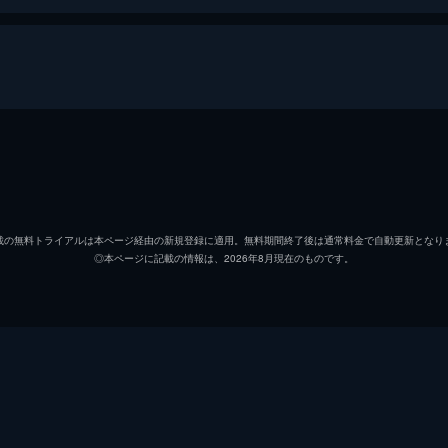
イバナ・デ・マリア
フィオナ・ムニョス
載の無料トライアルは本ページ経由の新規登録に適用。無料期間終了後は通常料金で自動更新となり
◎本ページに記載の情報は、2026年8月現在のものです。
マリアノ・パラシオス
アドリアナ・リャブレス
アナ・マンセーラ
マヌエル・カバイェロ