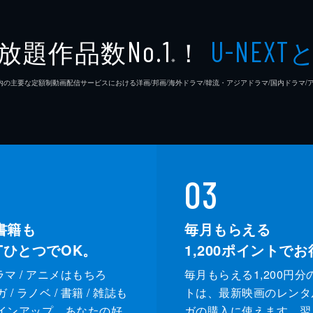
放題作品数
！
No.1
U-NEXT
※
26年7⽉ 国内の主要な定額制動画配信サービスにおける洋画/邦画/海外ドラマ/韓流・アジアドラマ/国内ドラ
03
書籍も
毎月もらえる
XTひとつでOK。
1,200
ポイントでお
ドラマ / アニメはもちろ
毎月もらえる1,200円分
/ ラノベ / 書籍 / 雑誌も
トは、最新映画のレンタ
インアップ。あなたの好
ガの購入に使えます。翌