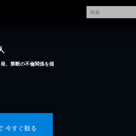
人
コ発、禁断の不倫関係を描
で 今すぐ観る