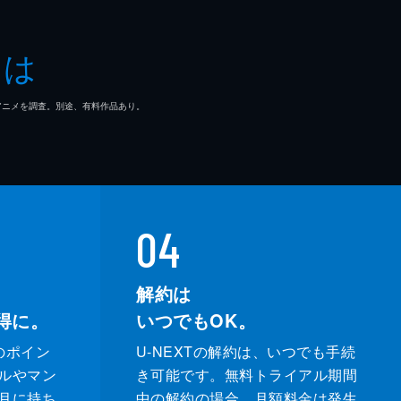
とは
マ/アニメを調査。別途、有料作品あり。
04
解約は
得に。
いつでもOK。
のポイン
U-NEXTの解約は、いつでも手続
ルやマン
き可能です。無料トライアル期間
月に持ち
中の解約の場合、月額料金は発生