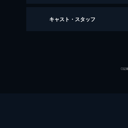
キャスト・スタッフ
美しすぎる妻の友人
76分
出演
◎記
監督
脚本