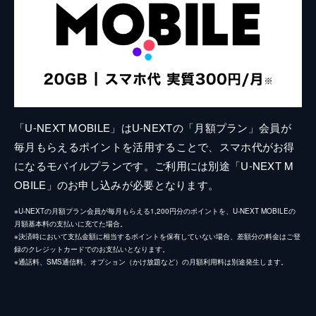
「U-NEXT MOBILE」はU-NEXTの「月額プラン」会員が
毎月もらえるポイントを活用することで、スマホ代がお得
になるモバイルプランです。ご利用には別途「U-NEXT M
OBILE」のお申し込みが必要となります。
※U-NEXTの月額プラン会員が毎月もらえる1,200円分のポイントを、U-NEXT MOBILEの
月額基本料の支払いに充てた場合。
※決済時において支払金額に相当するポイントを保有していない場合、差額分の料金はご登
録のクレジットカードでのお支払いとなります。
※通話料、SMS通信料、オプション（かけ放題など）の月額利用料は別途発生します。