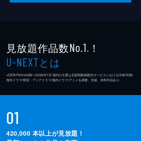
見放題作品数
！
No.1
※
とは
U-NEXT
※GEM Partners調べ/2026年7⽉ 国内の主要な定額制動画配信サービスにおける洋画/邦画/
海外ドラマ/韓流・アジアドラマ/国内ドラマ/アニメを調査。別途、有料作品あり。
01
420,000
本以上が見放題！