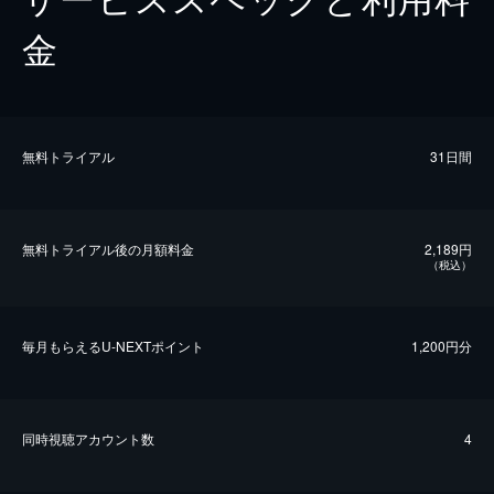
金
無料トライアル
31日間
無料トライアル後の⽉額料金
2,189円
（税込）
毎⽉もらえるU-NEXTポイント
1,200円分
同時視聴アカウント数
4