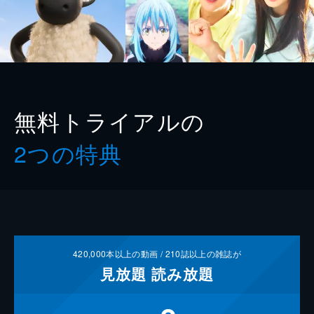
無料トライアルの
2つの特典
420,000
本以上の動画 /
210
誌以上の雑誌が
見放題
読み放題