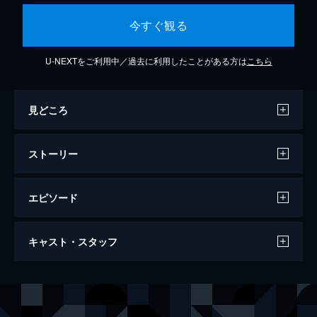
今すぐ観る
U-NEXTをご利用中／過去に利用したことがある方は
こちら
見どころ
ストーリー
エピソード
行け！男子高校演劇部
キャスト・スタッフ
86分
出演
小笠原元気（オガ）
中村蒼
大和田舵（カジ）
池松壮亮