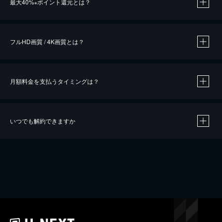
最大40%
ポイント還元とは？
※
※
作品によって必要なポイントが異なります。
フルHD画質 / 4K画質とは？
月額料金を支払うタイミングは？
※
40％ポイント還元の対象は、クレジットカード決済による作品の購入 / レンタルです。
※
iOSアプリのUコイン決済による作品の購入 / レンタルは、20％のポイント還元です。
※
還元の対象外となる決済方法や商品があります。くわしくは
こちら
をご確認ください。
いつでも解約できますか
こちら