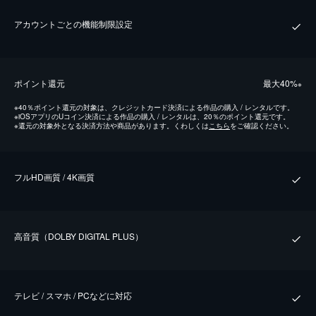
アカウントごとの機能制限設定
ポイント還元
最⼤40%
※
※
40％ポイント還元の対象は、クレジットカード決済による作品の購入 / レンタルです。
※
iOSアプリのUコイン決済による作品の購入 / レンタルは、20％のポイント還元です。
※
還元の対象外となる決済方法や商品があります。くわしくは
こちら
をご確認ください。
フルHD画質 / 4K画質
⾼⾳質（DOLBY DIGITAL PLUS）
テレビ / スマホ / PCなどに対応