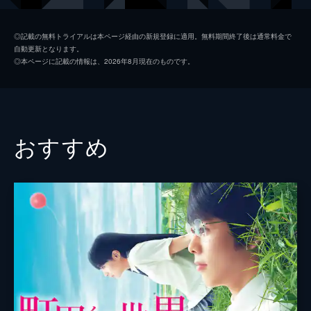
上田優（ウエダ）
冨田佳輔
◎記載の無料トライアルは本ページ経由の新規登録に適用。無料期間終了後は通常料金で
自動更新となります。
田村誠史郎（タムラ）
川原一馬
◎本ページに記載の情報は、2026年8月現在のものです。
城島順平（ジョー）
金子直史
橋本俊（ハシモト）
稲葉友
小森
佐藤永典
おすすめ
桂木舞
新川優愛
玉城
足立梨花
諏訪野
八木小緒里
ファミレスの女
西原亜希
スマイレージ
金子
千葉雅子