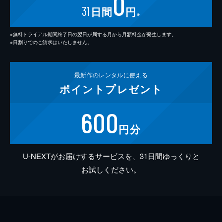
0
31
日間
円
※
※無料トライアル期間終了日の翌日が属する月から月額料金が発生します。
※日割りでのご請求はいたしません。
最新作の
レンタルに使える
ポイント
プレゼント
600
円分
U-NEXTがお届けするサービスを、31日間ゆっくりと
お試しください。