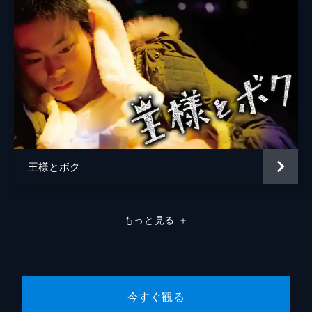
百武弘二
二宮清隆
山国秀幸
王様とボク
もっと見る
＋
今すぐ観る