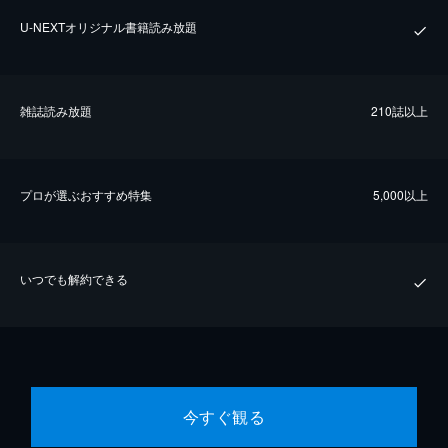
U-NEXTオリジナル書籍読み放題
雑誌読み放題
210誌以上
プロが選ぶおすすめ特集
5,000以上
いつでも解約できる
今すぐ観る