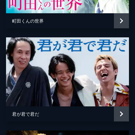
岡部
菅沼司
ファミレスの男
中谷竜
町田くんの世界
新田
広瀬友祐
氷室
鈴木拡樹
紅葉美緒
大和田 父
大和田伸也
神田宗典
池田鉄洋
監督
英勉
脚本
池田鉄洋
音楽
川嶋可能
君が君で君だ
製作
宮路敬久
福場一義