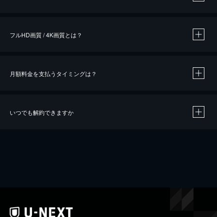
※
作品によって必要なポイントが異なります。
フルHD画質 / 4K画質とは？
月額料金を支払うタイミングは？
※
40％ポイント還元の対象は、クレジットカード決済による作品の購入 / レンタルです。
※
iOSアプリのUコイン決済による作品の購入 / レンタルは、20％のポイント還元です。
※
還元の対象外となる決済方法や商品があります。くわしくは
こちら
をご確認ください。
いつでも解約できますか
こちら