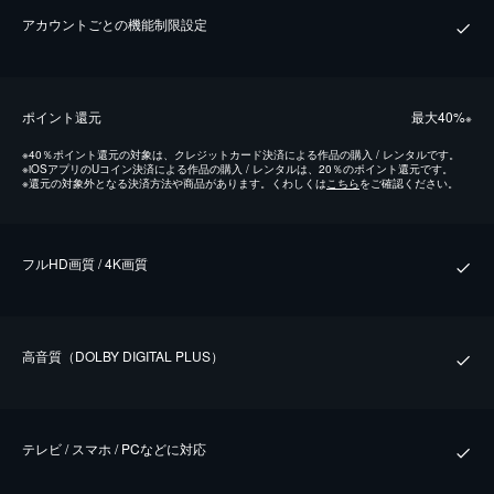
アカウントごとの機能制限設定
ポイント還元
最⼤40%
※
※
40％ポイント還元の対象は、クレジットカード決済による作品の購入 / レンタルです。
※
iOSアプリのUコイン決済による作品の購入 / レンタルは、20％のポイント還元です。
※
還元の対象外となる決済方法や商品があります。くわしくは
こちら
をご確認ください。
フルHD画質 / 4K画質
⾼⾳質（DOLBY DIGITAL PLUS）
テレビ / スマホ / PCなどに対応