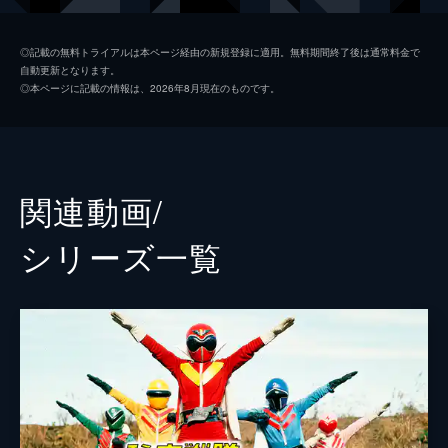
山本康平
◎記載の無料トライアルは本ページ経由の新規登録に適用。無料期間終了後は通常料金で
自動更新となります。
白川裕二郎
◎本ページに記載の情報は、2026年8月現在のものです。
姜暢雄
金子昇
堀江慶
関連動画/
柴木丈瑠
シリーズ⼀覧
酒井一圭
竹内実生
玉山鉄二
監督
酒井直行
脚本
竹本昇