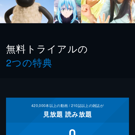
無料トライアルの
2つの特典
420,000
本以上の動画 /
210
誌以上の雑誌が
見放題
読み放題
0