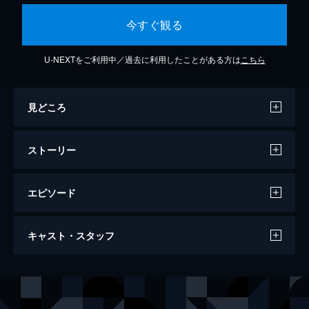
今すぐ観る
U-NEXTをご利用中／過去に利用したことがある方は
こちら
見どころ
ストーリー
エピソード
忍風戦隊ハリケンジャーＶＳガオレンジャ
キャスト・スタッフ
ー
41分
出演
塩谷瞬
長澤奈央