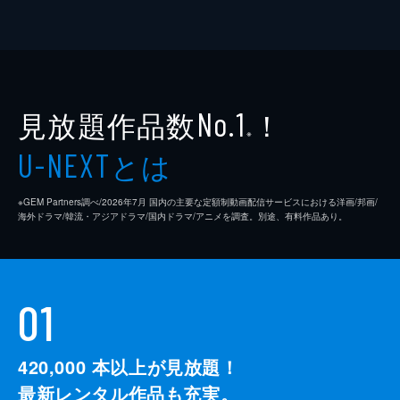
見放題作品数
！
No.1
※
とは
U-NEXT
※GEM Partners調べ/2026年7⽉ 国内の主要な定額制動画配信サービスにおける洋画/邦画/
海外ドラマ/韓流・アジアドラマ/国内ドラマ/アニメを調査。別途、有料作品あり。
01
420,000
本以上が見放題！
最新レンタル作品も充実。