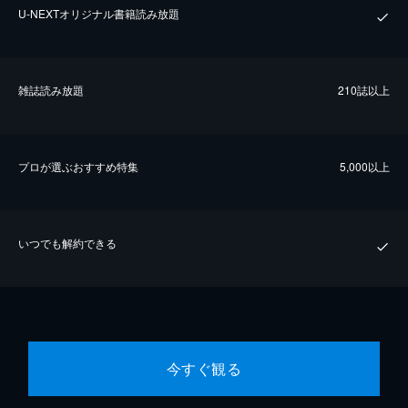
U-NEXTオリジナル書籍読み放題
雑誌読み放題
210誌以上
プロが選ぶおすすめ特集
5,000以上
いつでも解約できる
今すぐ観る