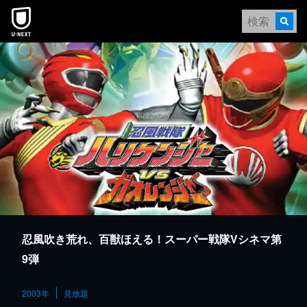
本文へスキップ
忍風吹き荒れ、百獣ほえる！スーパー戦隊Vシネマ第
9弾
2003年
見放題