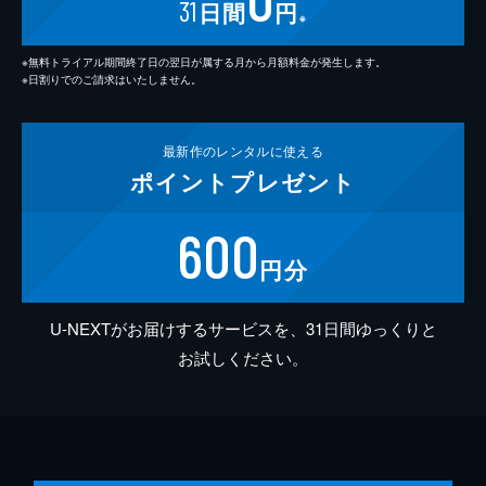
31
日間
円
※
※無料トライアル期間終了日の翌日が属する月から月額料金が発生します。
※日割りでのご請求はいたしません。
最新作の
レンタルに使える
ポイント
プレゼント
600
円分
U-NEXTがお届けするサービスを、31日間ゆっくりと
お試しください。