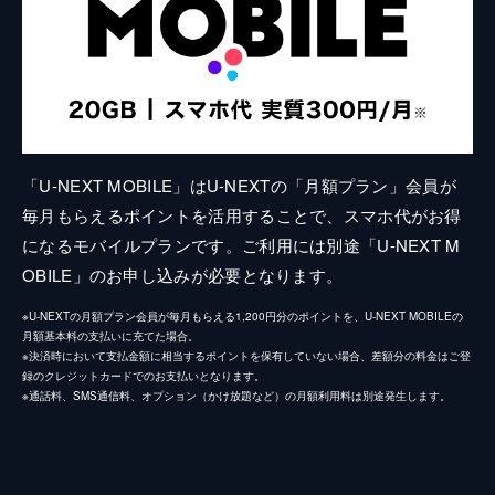
「U-NEXT MOBILE」はU-NEXTの「月額プラン」会員が
毎月もらえるポイントを活用することで、スマホ代がお得
になるモバイルプランです。ご利用には別途「U-NEXT M
OBILE」のお申し込みが必要となります。
※U-NEXTの月額プラン会員が毎月もらえる1,200円分のポイントを、U-NEXT MOBILEの
月額基本料の支払いに充てた場合。
※決済時において支払金額に相当するポイントを保有していない場合、差額分の料金はご登
録のクレジットカードでのお支払いとなります。
※通話料、SMS通信料、オプション（かけ放題など）の月額利用料は別途発生します。