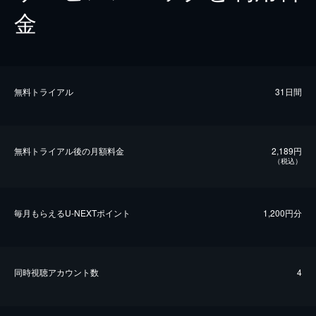
金
無料トライアル
31日間
無料トライアル後の⽉額料金
2,189円
（税込）
毎⽉もらえるU-NEXTポイント
1,200円分
同時視聴アカウント数
4