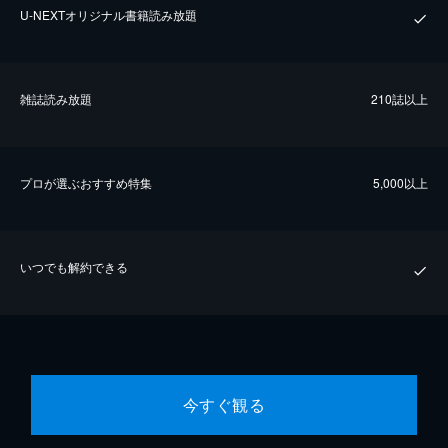
U-NEXTオリジナル書籍読み放題
雑誌読み放題
210誌以上
プロが選ぶおすすめ特集
5,000以上
いつでも解約できる
今すぐ観る