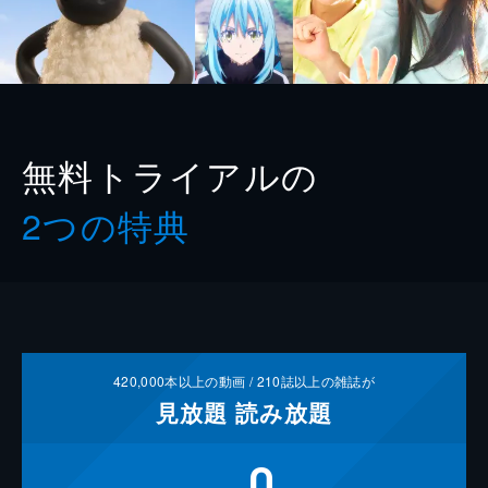
無料トライアルの
2つの特典
420,000
本以上の動画 /
210
誌以上の雑誌が
見放題
読み放題
0