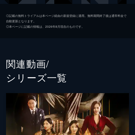
ン・ソジンは弁護士と面会し...。
33分
シム・スリョン／ナ・エギョ
イ・ジア
第2話 再会の瞬間
◎記載の無料トライアルは本ページ経由の新規登録に適用。無料期間終了後は通常料金で
自動更新となります。
出所したユ・ドンピルは、娘のユ・ジェニに
チュ・ダンテ
オム・ギジュン
◎本ページに記載の情報は、2026年8月現在のものです。
電話する。ドンピルを迎えに来たダンテの部
ハ･ユンチョル
ユン・ジョンフン
下のチョ秘書は、ドンピルと親しげな様子を
見せる。その頃、空港に降り立ったローガ
イ・ギュジン
ポン・テギュ
ン・リーはシム・スリョンのもとへ向かう。
50分
脚本
キム・スノク
関連動画/
第3話 手を組む相手
演出
チュ・ドンミン
チョンアグループの株主総会に出席したダン
シリーズ⼀覧
テは、理事たちを脅して従わせようとする
が、ある人物が乗り込んでくる。オ・ユニと
再び手を組んだスリョンが自宅に戻ると、見
知らぬ男たちが子供たちを取り囲んでいた。
34分
第4話 新たな序列
ソジンはダンテに同居契約書を渡し、一緒に
暮らし始める。チュ家の双子のソクフンとソ
ッキョンは、父親に対する考え方の違いで対