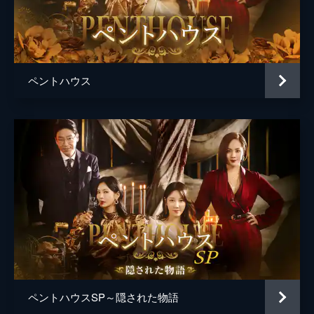
立する。ダンテの下で働くドンピルは、ある
人物をブレーンとして連れてくるが...。
52分
第5話 過去を知る男
スリョンは帰国したペク・ジュンギから、ダ
ペントハウス
ンテについて驚くべき事実を聞かされる。試
験会場で携帯が鳴った事件の犯人だと疑われ
たペ・ロナは、ユニにソッキョンが怪しいと
話す。そしてユニは当日の記憶をたどる。
33分
第6話 困った兄貴
公園でこっそりソジンの動画を見ていたハ・
ウンビョルは、家庭教師のチン・ブノンに見
つかり怒られる。ダンテたちの集まる店にジ
ュンギが突然現れ、なれなれしく昔の話を暴
露しようとし、ダンテは気が気ではない。
47分
第7話 真実に近づくリスク
ペントハウスSP～隠された物語
ドンピルとダンテが過去の事件でつながって