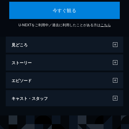
今すぐ観る
U-NEXTをご利用中／過去に利用したことがある方は
こちら
見どころ
ストーリー
エピソード
第1話 塀の中からのスタート
キャスト・スタッフ
有罪になり収監されたチュ・ダンテは、イ・
ギュジンとは別の雑居房にいた。カン・マリ
と同じ房に収監されたコ・サンアは、適応力
出演
オ・ユニ
ユジン
の違いを見せつけられる。そんななか、チョ
チョン・ソジン
キム・ソヨン