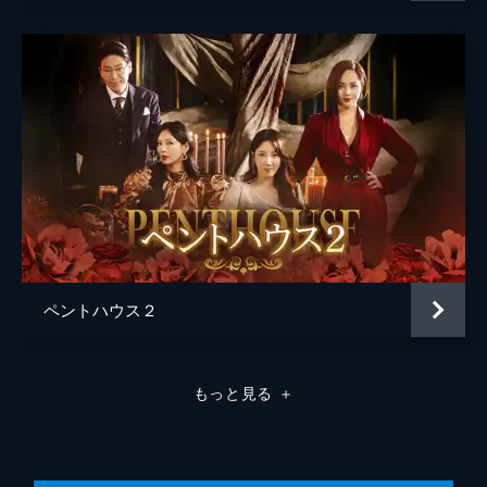
いると知ったユニは、噴水工事をしているド
ンピルを訪ねるが、その様子をダンテが見て
いた。チン先生の束縛に脅えるウンビョルを
見たロナは、ソクフンに相談する。
37分
第8話 噴水の秘密
ハ・ユンチョルがドンピルの動きをダンテに
報告し、チョ秘書は嘘をついたことを責めら
れる。そして、ウンビョルはロナの助けを借
りてソジンに電話する。一方、ユニが双子の
DNA鑑定をしたと知ったダンテは...。
43分
第9話 決死のメッセージ
ペントハウス２
チョ秘書はドンピルに噴水工事をやめるよ
う、涙ながらに訴える。スリョンと一緒にウ
ンビョルを助けに向かったソジンは、スリョ
もっと見る
＋
ンが目を離した隙に車の運転席に乗り込み、
目撃情報のあった崖に向かって車を走らせ
る。
42分