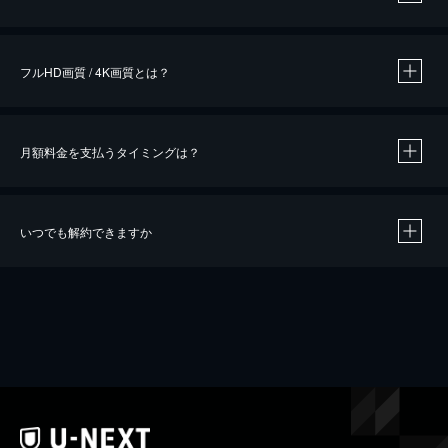
※
作品によって必要なポイントが異なります。
フルHD画質 / 4K画質とは？
月額料金を支払うタイミングは？
※
40％ポイント還元の対象は、クレジットカード決済による作品の購入 / レンタルです。
※
iOSアプリのUコイン決済による作品の購入 / レンタルは、20％のポイント還元です。
※
還元の対象外となる決済方法や商品があります。くわしくは
こちら
をご確認ください。
いつでも解約できますか
こちら