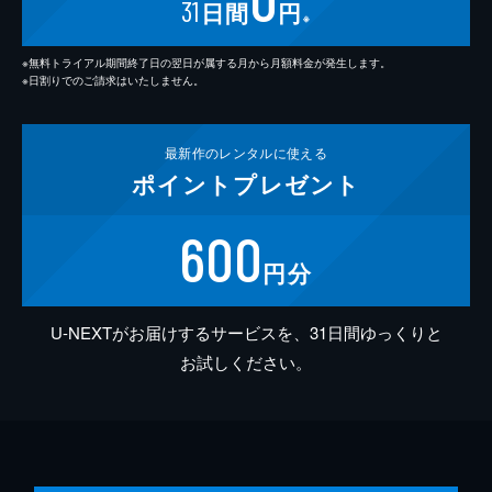
31
日間
円
※
※無料トライアル期間終了日の翌日が属する月から月額料金が発生します。
※日割りでのご請求はいたしません。
最新作の
レンタルに使える
ポイント
プレゼント
600
円分
U-NEXTがお届けするサービスを、31日間ゆっくりと
お試しください。