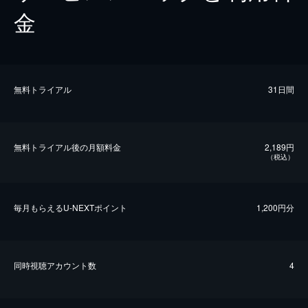
金
無料トライアル
31日間
無料トライアル後の⽉額料金
2,189円
（税込）
毎⽉もらえるU-NEXTポイント
1,200円分
同時視聴アカウント数
4