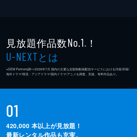
見放題作品数
！
No.1
※
とは
U-NEXT
※GEM Partners調べ/2026年7⽉ 国内の主要な定額制動画配信サービスにおける洋画/邦画/
海外ドラマ/韓流・アジアドラマ/国内ドラマ/アニメを調査。別途、有料作品あり。
01
420,000
本以上が見放題！
最新レンタル作品も充実。