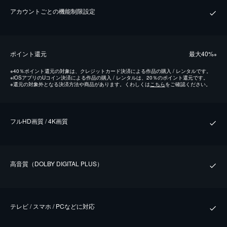
アカウントごとの機能制限設定
ポイント還元
最⼤40%
※
※
40％ポイント還元の対象は、クレジットカード決済による作品の購入 / レンタルです。
※
iOSアプリのUコイン決済による作品の購入 / レンタルは、20％のポイント還元です。
※
還元の対象外となる決済方法や商品があります。くわしくは
こちら
をご確認ください。
フルHD画質 / 4K画質
⾼⾳質（DOLBY DIGITAL PLUS）
テレビ / スマホ / PCなどに対応