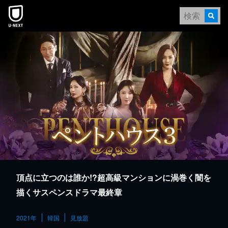
本文へスキップ
頂点に立つのは誰か!?超高級マンションに渦巻く闇を
描くサスペンスドラマ最終章
2021年
韓国
見放題