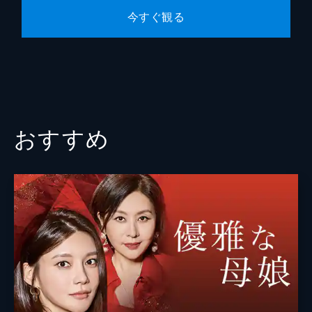
第10話 大金の行方
今すぐ観る
ユニの持ち分だったアートセンターの株をソ
ジンが買ったと聞いたダンテは、ソジンの行
動を怪しむ。ジュンギが目障りなダンテは、
ドンピルに彼を始末するよう指示する。ジュ
ンギはスリョンの家を物色するが...。
38分
おすすめ