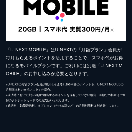
「U-NEXT MOBILE」はU-NEXTの「月額プラン」会員が
毎月もらえるポイントを活用することで、スマホ代がお得
になるモバイルプランです。ご利用には別途「U-NEXT M
OBILE」のお申し込みが必要となります。
※U-NEXTの月額プラン会員が毎月もらえる1,200円分のポイントを、U-NEXT MOBILEの
月額基本料の支払いに充てた場合。
※決済時において支払金額に相当するポイントを保有していない場合、差額分の料金はご登
録のクレジットカードでのお支払いとなります。
※通話料、SMS通信料、オプション（かけ放題など）の月額利用料は別途発生します。