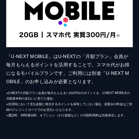
「U-NEXT MOBILE」はU-NEXTの「月額プラン」会員が
毎月もらえるポイントを活用することで、スマホ代がお得
になるモバイルプランです。ご利用には別途「U-NEXT M
OBILE」のお申し込みが必要となります。
※U-NEXTの月額プラン会員が毎月もらえる1,200円分のポイントを、U-NEXT MOBILEの
月額基本料の支払いに充てた場合。
※決済時において支払金額に相当するポイントを保有していない場合、差額分の料金はご登
録のクレジットカードでのお支払いとなります。
※通話料、SMS通信料、オプション（かけ放題など）の月額利用料は別途発生します。