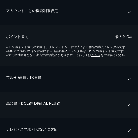
アカウントごとの機能制限設定
ポイント還元
最⼤40%
※
※
40％ポイント還元の対象は、クレジットカード決済による作品の購入 / レンタルです。
※
iOSアプリのUコイン決済による作品の購入 / レンタルは、20％のポイント還元です。
※
還元の対象外となる決済方法や商品があります。くわしくは
こちら
をご確認ください。
フルHD画質 / 4K画質
⾼⾳質（DOLBY DIGITAL PLUS）
テレビ / スマホ / PCなどに対応