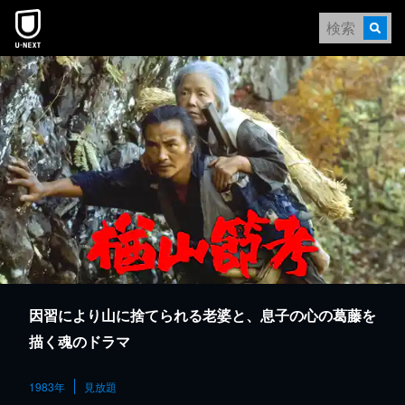
本文へスキップ
因習により山に捨てられる老婆と、息子の心の葛藤を
描く魂のドラマ
1983年
見放題