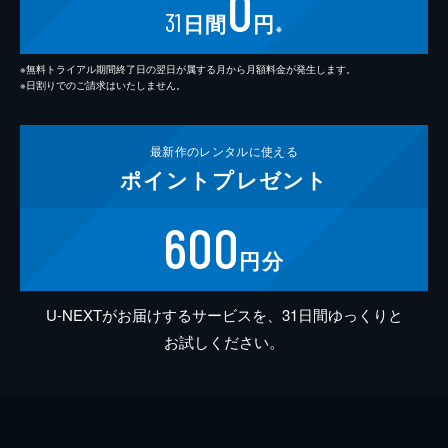
0
31
日間
円
※
※無料トライアル期間終了日の翌日が属する月から月額料金が発生します。
※日割りでのご請求はいたしません。
最新作の
レンタルに使える
ポイント
プレゼント
600
円分
U-NEXTがお届けするサービスを、31日間ゆっくりと
お試しください。