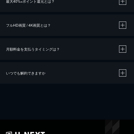
最大40%
ポイント還元とは？
※
※
作品によって必要なポイントが異なります。
フルHD画質 / 4K画質とは？
月額料金を支払うタイミングは？
※
40％ポイント還元の対象は、クレジットカード決済による作品の購入 / レンタルです。
※
iOSアプリのUコイン決済による作品の購入 / レンタルは、20％のポイント還元です。
※
還元の対象外となる決済方法や商品があります。くわしくは
こちら
をご確認ください。
いつでも解約できますか
こちら