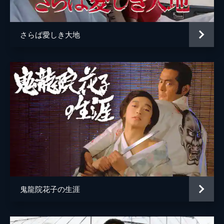
おえい
倍賞美津子
照やん
殿山泰司
さらば愛しき大地
焼松
樋浦勉
勝造
小沢昭一
監督
今村昌平
脚本
今村昌平
原作
深沢七郎
音楽
池辺晋一郎
製作
友田二郎
鬼龍院花子の生涯