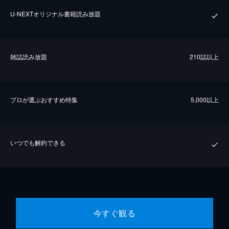
U-NEXTオリジナル書籍読み放題
雑誌読み放題
210誌以上
プロが選ぶおすすめ特集
5,000以上
いつでも解約できる
今すぐ観る