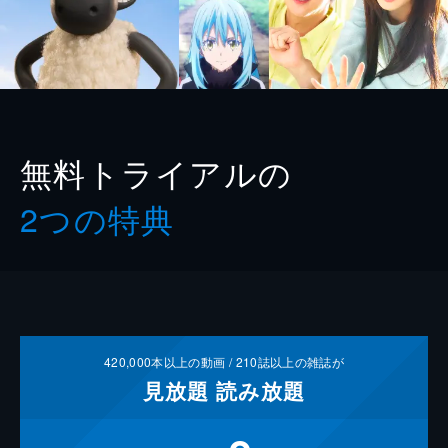
無料トライアルの
2つの特典
420,000
本以上の動画 /
210
誌以上の雑誌が
見放題
読み放題