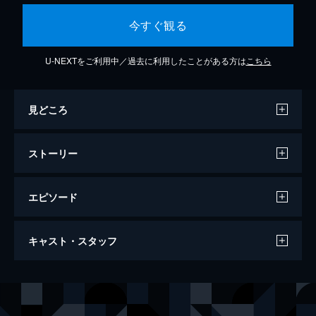
今すぐ観る
U-NEXTをご利用中／過去に利用したことがある方は
こちら
見どころ
ストーリー
エピソード
楢山節考
キャスト・スタッフ
130分
出演
辰平
緒形拳
おりん
坂本スミ子