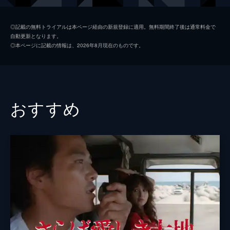
玉やん
あき竹城
◎記載の無料トライアルは本ページ経由の新規登録に適用。無料期間終了後は通常料金で
自動更新となります。
けさ吉
倉崎青児
◎本ページに記載の情報は、2026年8月現在のものです。
利助
左とん平
銭屋の又やん
辰巳柳太郎
銭屋の忠やん
深水三章
おすすめ
おかね
清川虹子
欣やん
江藤漢
仁作
常田富士男
常
小林稔侍
塩屋
三木のり平
新屋敷の父爺
ケーシー高峰