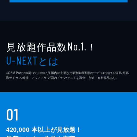
見放題作品数
！
No.1
※
とは
U-NEXT
※GEM Partners調べ/2026年7⽉ 国内の主要な定額制動画配信サービスにおける洋画/邦画/
海外ドラマ/韓流・アジアドラマ/国内ドラマ/アニメを調査。別途、有料作品あり。
01
420,000
本以上が見放題！