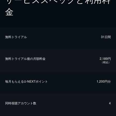
金
無料トライアル
31日間
無料トライアル後の⽉額料金
2,189円
（税込）
毎⽉もらえるU-NEXTポイント
1,200円分
同時視聴アカウント数
4