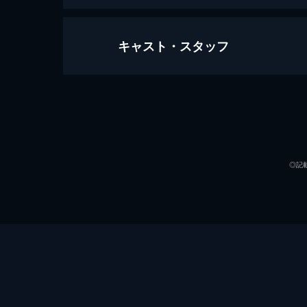
キャスト・スタッフ
喧嘩道中
80分
出演
◎記
監督