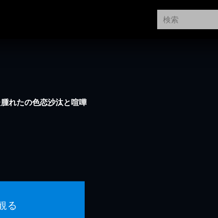
た腫れたの色恋沙汰と喧嘩
観る