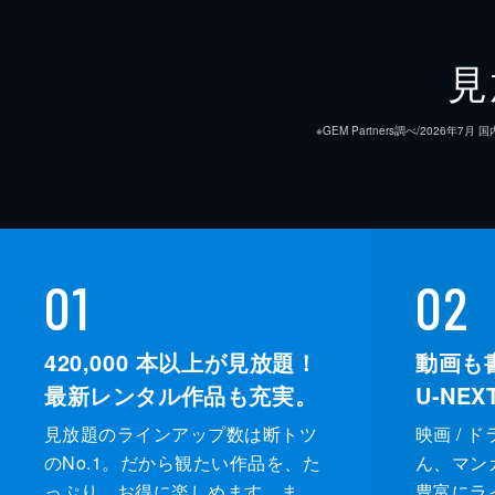
見
※GEM Partners調べ/20
01
02
420,000
本以上が見放題！
動画も
最新レンタル作品も充実。
U-NE
見放題のラインアップ数は断トツ
映画 / 
のNo.1。だから観たい作品を、た
ん、マンガ 
っぷり、お得に楽しめます。ま
豊富にラ