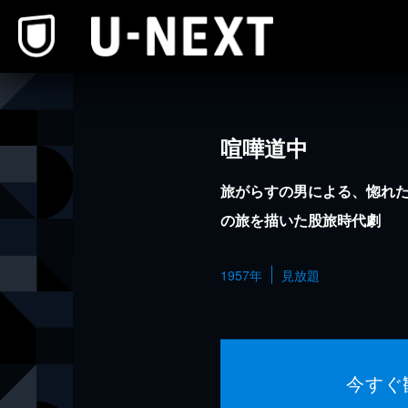
本文へスキップ
喧嘩道中
旅がらすの男による、惚れ
の旅を描いた股旅時代劇
1957年
見放題
今すぐ