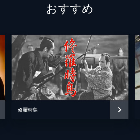
おすすめ
比佐芳武
万城目正
修羅時鳥