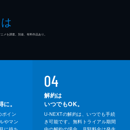
とは
マ/アニメを調査。別途、有料作品あり。
04
解約は
得に。
いつでもOK。
のポイン
U-NEXTの解約は、いつでも手続
ルやマン
き可能です。無料トライアル期間
月に持ち
中の解約の場合、月額料金は発生