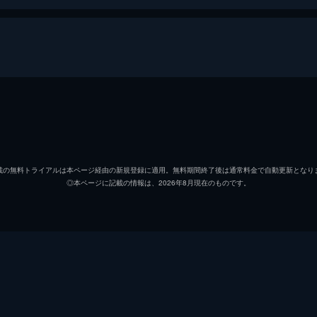
大川橋蔵
千原しのぶ
載の無料トライアルは本ページ経由の新規登録に適用。無料期間終了後は通常料金で自動更新となり
◎本ページに記載の情報は、2026年8月現在のものです。
丘さとみ
原健策
徳大寺伸
佐々木康