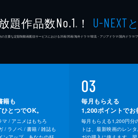
放題作品数
！
No.1
U-NEXT
※
26年7⽉ 国内の主要な定額制動画配信サービスにおける洋画/邦画/海外ドラマ/韓流・アジアドラマ/国内ドラ
03
書籍も
毎月もらえる
XTひとつでOK。
1,200
ポイントでお
ドラマ / アニメはもちろ
毎月もらえる1,200円分
/ ラノベ / 書籍 / 雑誌も
トは、最新映画のレンタ
インアップ。あなたの好
ガの購入に使えます。翌