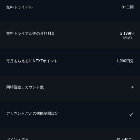
無料トライアル
31日間
無料トライアル後の⽉額料金
2,189円
（税込）
毎⽉もらえるU-NEXTポイント
1,200円分
同時視聴アカウント数
4
アカウントごとの機能制限設定
ポイント還元
最⼤40%
※