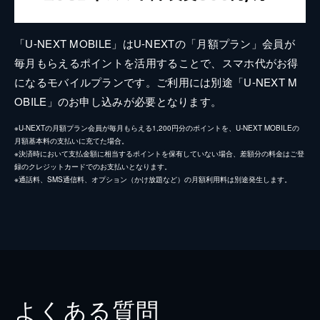
「U-NEXT MOBILE」はU-NEXTの「月額プラン」会員が
毎月もらえるポイントを活用することで、スマホ代がお得
になるモバイルプランです。ご利用には別途「U-NEXT M
OBILE」のお申し込みが必要となります。
※U-NEXTの月額プラン会員が毎月もらえる1,200円分のポイントを、U-NEXT MOBILEの
月額基本料の支払いに充てた場合。
※決済時において支払金額に相当するポイントを保有していない場合、差額分の料金はご登
録のクレジットカードでのお支払いとなります。
※通話料、SMS通信料、オプション（かけ放題など）の月額利用料は別途発生します。
よくある質問