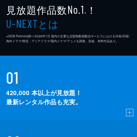
見放題作品数
！
No.1
※
とは
U-NEXT
※GEM Partners調べ/2026年7⽉ 国内の主要な定額制動画配信サービスにおける洋画/邦画/
海外ドラマ/韓流・アジアドラマ/国内ドラマ/アニメを調査。別途、有料作品あり。
01
420,000
本以上が見放題！
最新レンタル作品も充実。