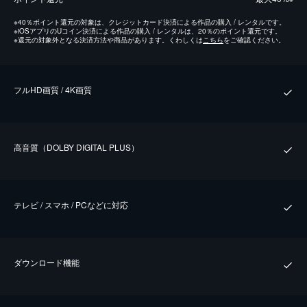
※
40％ポイント還元の対象は、クレジットカード決済による作品の購入 / レンタルです。
※
iOSアプリのUコイン決済による作品の購入 / レンタルは、20％のポイント還元です。
※
還元の対象外となる決済方法や商品があります。くわしくは
こちら
をご確認ください。
フルHD画質 / 4K画質
⾼⾳質（DOLBY DIGITAL PLUS）
テレビ / スマホ / PCなどに対応
ダウンロード機能