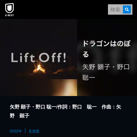
本文へスキップ
矢野 顕子・野口 聡一/作詞：野口 聡一 作曲：矢
野 顕子
2022年
見放題