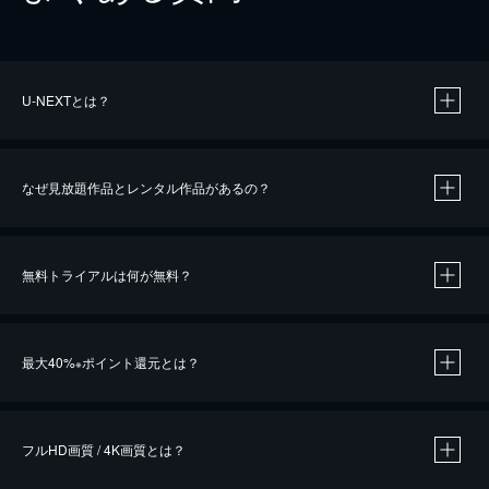
U-NEXTとは？
なぜ見放題作品とレンタル作品があるの？
無料トライアルは何が無料？
※
最大40%
ポイント還元とは？
※
※
作品によって必要なポイントが異なります。
フルHD画質 / 4K画質とは？