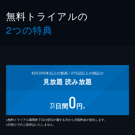
無料トライアルの
2つの特典
420,000
本以上の動画 /
210
誌以上の雑誌が
見放題
読み放題
0
31
日間
円
※
※無料トライアル期間終了日の翌日が属する月から月額料金が発生します。
※日割りでのご請求はいたしません。