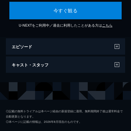
今すぐ観る
U-NEXTをご利用中／過去に利用したことがある方は
こちら
エピソード
ドラゴンはのぼる
キャスト・スタッフ
4分
出演
矢野顕子
野口聡一
◎記載の無料トライアルは本ページ経由の新規登録に適用。無料期間終了後は通常料金で
自動更新となります。
◎本ページに記載の情報は、2026年8月現在のものです。