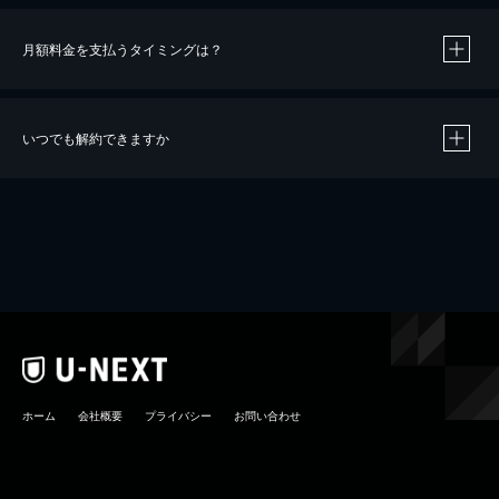
月額料金を支払うタイミングは？
※
40％ポイント還元の対象は、クレジットカード決済による作品の購入 / レンタルです。
※
iOSアプリのUコイン決済による作品の購入 / レンタルは、20％のポイント還元です。
※
還元の対象外となる決済方法や商品があります。くわしくは
こちら
をご確認ください。
いつでも解約できますか
こちら
ホーム
会社概要
プライバシー
お問い合わせ