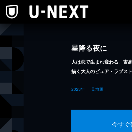
本文へスキップ
星降る夜に
人は恋で生まれ変わる。吉
描く大人のピュア・ラブス
2023年
見放題
今すぐ