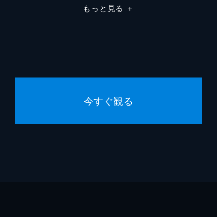
と、現れた“あの男”
もっと見る
＋
妊婦の命を救えなかったことが原因で訴えられた鈴。時を超え
北斗千明
水野美
撮画像をばらまかれ、自宅まで襲撃された鈴は、“その男”の存
佐々木深夜
ディー
大石静
離さない
得田真
まで襲撃する暴挙に出た謎の人物が、マロニエ産婦人科医院で
今すぐ観る
した。その正体は、5年前に鈴が命を救えなかった妊婦の夫・
深川栄
山本大
ばには誰かいますか―？
く逆恨みし、彼女への攻撃を激化させる伴。ただ謝ることしか
ンプに連れ出す。一星と深夜の優しさに救われながら、鈴はふ