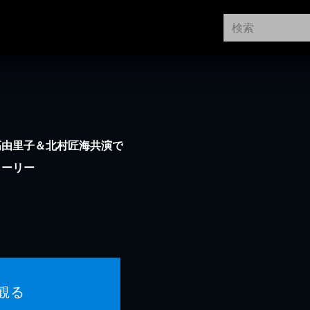
高由里子＆北村匠海共演で
トーリー
観る