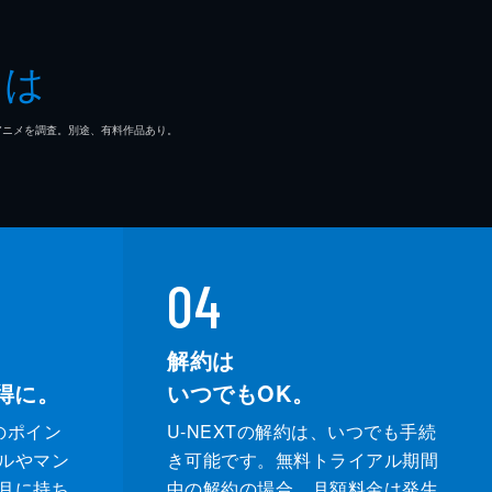
とは
深
抱
マ/アニメを調査。別途、有料作品あり。
04
解約は
得に。
いつでもOK。
のポイン
U-NEXTの解約は、いつでも手続
ルやマン
き可能です。無料トライアル期間
月に持ち
中の解約の場合、月額料金は発生