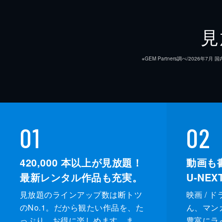
45分
最終話 雪宮鈴、愛してる―10歳差
見
妻の命を救えなかった鈴を5年にわた
夜の共感にさいなまれ、自らの命を絶
※GEM Partners調べ/20
き締められ...。
50分
01
02
420,000
本以上が見放題！
動画も
最新レンタル作品も充実。
U-NE
見放題のラインアップ数は断トツ
映画 / 
のNo.1。だから観たい作品を、た
ん、マンガ 
っぷり、お得に楽しめます。ま
豊富にラ