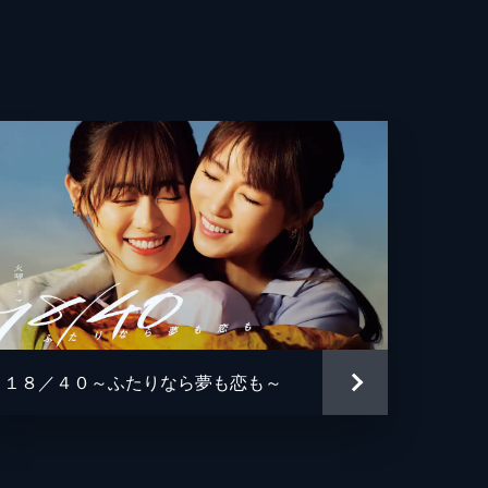
を寸
良
葵汰
也
人
保
れ
ズ石本
由美子
・
弥
に
１８／４０～ふたりなら夢も恋も～
ヨシ