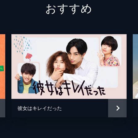
おすすめ
10歳下であることへの戸惑いが入り混じり、鈴は一星のキス
北斗桜
吉柳咲
チャーリー（犬山正憲）
駒木根
えたい。
桃野拓郎
若林拓
て彼のおでこにそっとキスをした鈴。また一歩距離を縮めた2
服部洋美
宮澤美
に。鈴は一星を介し、これまで知らなかった世界へ足を踏み入
岩田源吾
ドロン
柊カネ
五十嵐
される5年前の殺人
を交わした鈴と一星。その矢先、マロニエ産婦人科医院の同僚
橋本英雄
寺澤英
。一星の親友・佐藤春の妊娠中の妻・うたが、突然激しい腹痛
彼女はキレイだった
麻呂川三平
光石研
伴宗一郎
ムロツ