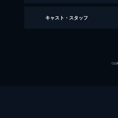
キャスト・スタッフ
#1 人は恋で生まれ変わる―教えて
マロニエ産婦人科医院で働く35歳の
た彼女は、命の始まりと終わりが繰り
を過ごしていた。
出演
50分
#2 恋は出会いから、加速へ―10
◎記
星降る夜に音のない世界で生きる遺品
にあふれる彼と“運命の再会”を果た
いにいく。
45分
#3 明かされる10年前の秘密―君
雪降る夜、一星は踏切越しにあふれる