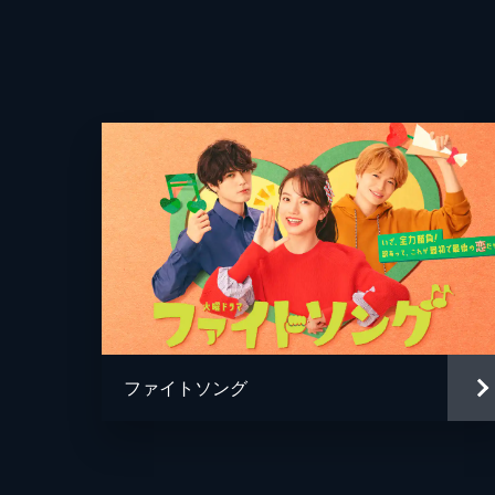
つめあう。だが、展開の速さや一星が
前で制止する。
45分
#4 2度目のキス―君が大好きだと伝
一星の本質に心惹かれ、年の差を超え
は、胸躍る新たな日常の扉を開くこと
るようになり...。
45分
#5 俺じゃお前を守れない…？明か
ついに想いが通じあい、2度目のキス
佐々木深夜から鈴に、緊急連絡が入る
ファイトソング
襲われ...。
45分