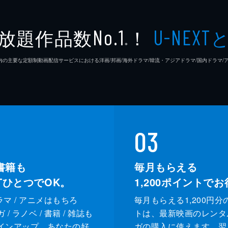
ピュアラブ、ついに完結。
放題作品数
！
No.1
U-NEXT
り逆恨みしてきた伴。しかし、鈴の優しさや同じ境遇に苦しむ
※
とうと海へ向かう。だが、すんでのところで鈴の恋人・一星に
26年7⽉ 国内の主要な定額制動画配信サービスにおける洋画/邦画/海外ドラマ/韓流・アジアドラマ/国内ドラ
03
書籍も
毎月もらえる
XTひとつでOK。
1,200
ポイントでお
ドラマ / アニメはもちろ
毎月もらえる1,200円分
/ ラノベ / 書籍 / 雑誌も
トは、最新映画のレンタ
インアップ。あなたの好
ガの購入に使えます。翌