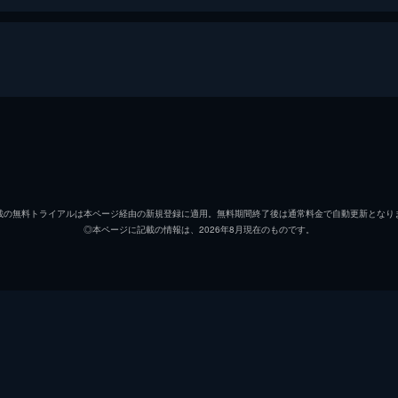
くれたのは10歳下のあなたでした。
産婦人科医・雪宮鈴。ある医療裁判がきっかけで、大病院を追
返される毎日で心がすり減り、誰にも本音を語らず、孤独な毎
雪宮鈴
吉高由
柊一星
北村匠
歳差ピュアラブ、本格始動。
載の無料トライアルは本ページ経由の新規登録に適用。無料期間終了後は通常料金で自動更新となり
◎本ページに記載の情報は、2026年8月現在のものです。
佐藤春
千葉雄
整理士・柊一星と出会った鈴。ちょっと図々しいけれど、優し
した鈴は、返し忘れていたマフラーを手に、海で写真を撮る彼
犬山鶴子
猫背椿
蜂須賀志信
長井短
の涙が教えてくれたこと
伊達麻里奈
中村里
思いを伝える。不意の告白に驚く鈴に一星が走り寄り、2人は