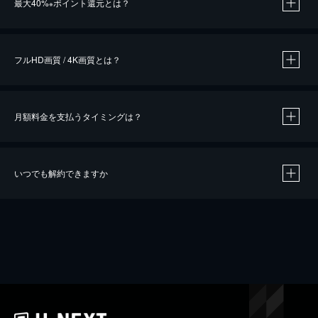
最大40%
ポイント還元とは？
※
※
作品によって必要なポイントが異なります。
フルHD画質 / 4K画質とは？
月額料金を支払うタイミングは？
※
40％ポイント還元の対象は、クレジットカード決済による作品の購入 / レンタルです。
※
iOSアプリのUコイン決済による作品の購入 / レンタルは、20％のポイント還元です。
※
還元の対象外となる決済方法や商品があります。くわしくは
こちら
をご確認ください。
いつでも解約できますか
こちら