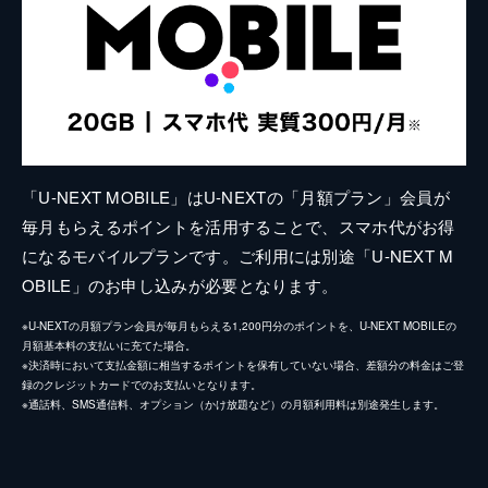
「U-NEXT MOBILE」はU-NEXTの「月額プラン」会員が
毎月もらえるポイントを活用することで、スマホ代がお得
になるモバイルプランです。ご利用には別途「U-NEXT M
OBILE」のお申し込みが必要となります。
※U-NEXTの月額プラン会員が毎月もらえる1,200円分のポイントを、U-NEXT MOBILEの
月額基本料の支払いに充てた場合。
※決済時において支払金額に相当するポイントを保有していない場合、差額分の料金はご登
録のクレジットカードでのお支払いとなります。
※通話料、SMS通信料、オプション（かけ放題など）の月額利用料は別途発生します。