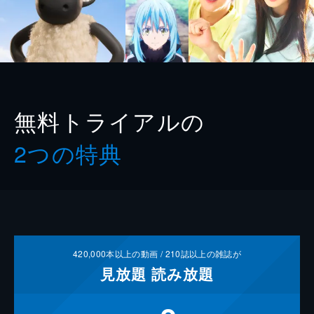
無料トライアルの
2つの特典
420,000
本以上の動画 /
210
誌以上の雑誌が
見放題
読み放題