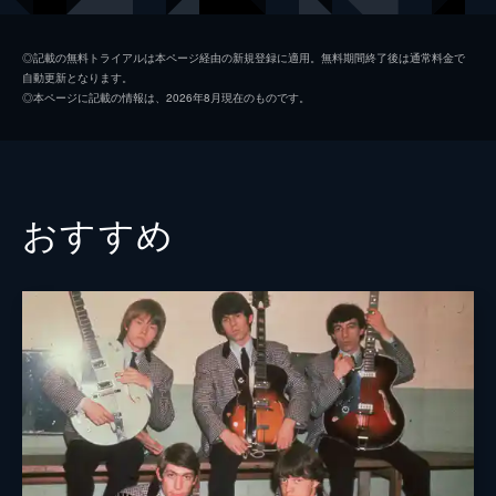
エリック・バードン
◎記載の無料トライアルは本ページ経由の新規登録に適用。無料期間終了後は通常料金で
自動更新となります。
ピート・タウンゼント
◎本ページに記載の情報は、2026年8月現在のものです。
ジョン・メイオール
ポール・ジョーンズ
監督
ジョルジョ・ゲルニエ
おすすめ
製作
ジョルジョ・ゲルニエ