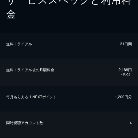
金
無料トライアル
31日間
無料トライアル後の⽉額料金
2,189円
（税込）
毎⽉もらえるU-NEXTポイント
1,200円分
同時視聴アカウント数
4