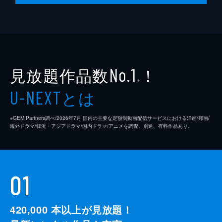
見放題作品数
！
No.1
※
とは
U-NEXT
※GEM Partners調べ/2026年7⽉ 国内の主要な定額制動画配信サービスにおける洋画/邦画/
海外ドラマ/韓流・アジアドラマ/国内ドラマ/アニメを調査。別途、有料作品あり。
01
420,000
本以上が見放題！