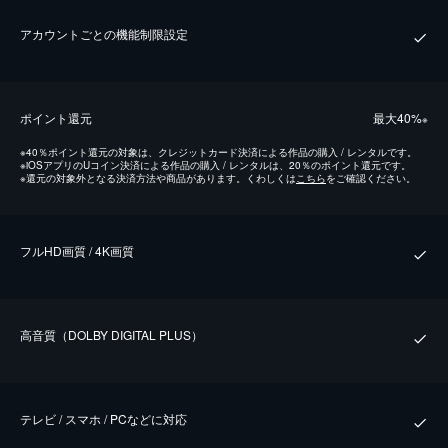
アカウントごとの機能制限設定
ポイント還元
最⼤40%
※
※
40％ポイント還元の対象は、クレジットカード決済による作品の購入 / レンタルです。
※
iOSアプリのUコイン決済による作品の購入 / レンタルは、20％のポイント還元です。
※
還元の対象外となる決済方法や商品があります。くわしくは
こちら
をご確認ください。
フルHD画質 / 4K画質
⾼⾳質（DOLBY DIGITAL PLUS）
テレビ / スマホ / PCなどに対応