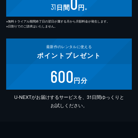
0
31
日間
円
※
※無料トライアル期間終了日の翌日が属する月から月額料金が発生します。
※日割りでのご請求はいたしません。
最新作の
レンタルに使える
ポイント
プレゼント
600
円分
U-NEXTがお届けするサービスを、31日間ゆっくりと
お試しください。