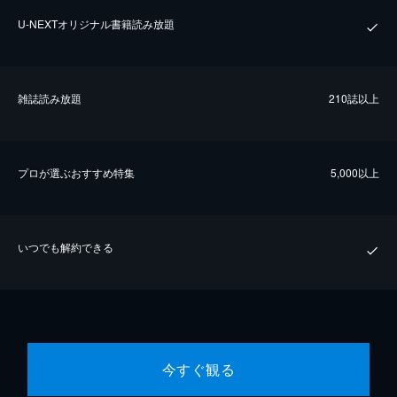
U-NEXTオリジナル書籍読み放題
雑誌読み放題
210誌以上
プロが選ぶおすすめ特集
5,000以上
いつでも解約できる
今すぐ観る