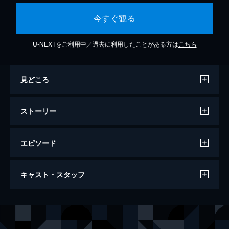
今すぐ観る
U-NEXTをご利用中／過去に利用したことがある方は
こちら
見どころ
ストーリー
エピソード
ブリティッシュ・ロック誕生の地下室
キャスト・スタッフ
91分
出演
ジンジャー・ベイカー
ジャック・ブルース