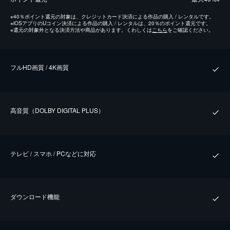
※
40％ポイント還元の対象は、クレジットカード決済による作品の購入 / レンタルです。
※
iOSアプリのUコイン決済による作品の購入 / レンタルは、20％のポイント還元です。
※
還元の対象外となる決済方法や商品があります。くわしくは
こちら
をご確認ください。
フルHD画質 / 4K画質
⾼⾳質（DOLBY DIGITAL PLUS）
テレビ / スマホ / PCなどに対応
ダウンロード機能