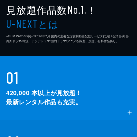
見放題作品数
！
No.1
※
とは
U-NEXT
※GEM Partners調べ/2026年7⽉ 国内の主要な定額制動画配信サービスにおける洋画/邦画/
海外ドラマ/韓流・アジアドラマ/国内ドラマ/アニメを調査。別途、有料作品あり。
01
420,000
本以上が見放題！
最新レンタル作品も充実。