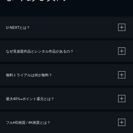
U-NEXTとは？
なぜ見放題作品とレンタル作品があるの？
無料トライアルは何が無料？
※
最大40%
ポイント還元とは？
※
※
作品によって必要なポイントが異なります。
フルHD画質 / 4K画質とは？