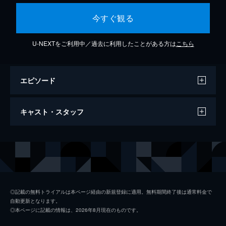
今すぐ観る
U-NEXTをご利用中／過去に利用したことがある方は
こちら
エピソード
MOVIN' feat. Maia Hirasawa
キャスト・スタッフ
4分
出演
SOIL&"PIMP"SESSIONS
◎記載の無料トライアルは本ページ経由の新規登録に適用。無料期間終了後は通常料金で
自動更新となります。
◎本ページに記載の情報は、2026年8月現在のものです。