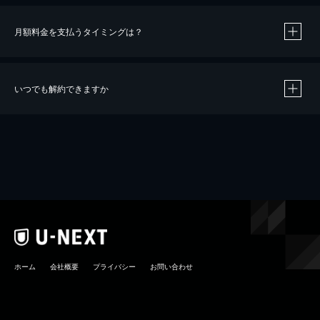
月額料金を支払うタイミングは？
※
40％ポイント還元の対象は、クレジットカード決済による作品の購入 / レンタルです。
※
iOSアプリのUコイン決済による作品の購入 / レンタルは、20％のポイント還元です。
※
還元の対象外となる決済方法や商品があります。くわしくは
こちら
をご確認ください。
いつでも解約できますか
こちら
ホーム
会社概要
プライバシー
お問い合わせ