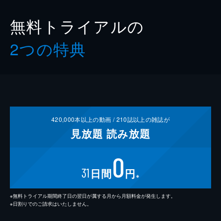
無料トライアルの
2つの特典
420,000
本以上の動画 /
210
誌以上の雑誌が
見放題
読み放題
0
31
日間
円
※
※無料トライアル期間終了日の翌日が属する月から月額料金が発生します。
※日割りでのご請求はいたしません。