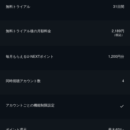
無料トライアル
31日間
無料トライアル後の⽉額料金
2,189円
（税込）
毎⽉もらえるU-NEXTポイント
1,200円分
同時視聴アカウント数
4
アカウントごとの機能制限設定
ポイント還元
最⼤40%
※