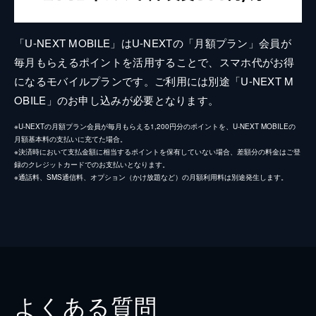
「U-NEXT MOBILE」はU-NEXTの「月額プラン」会員が
毎月もらえるポイントを活用することで、スマホ代がお得
になるモバイルプランです。ご利用には別途「U-NEXT M
OBILE」のお申し込みが必要となります。
※U-NEXTの月額プラン会員が毎月もらえる1,200円分のポイントを、U-NEXT MOBILEの
月額基本料の支払いに充てた場合。
※決済時において支払金額に相当するポイントを保有していない場合、差額分の料金はご登
録のクレジットカードでのお支払いとなります。
※通話料、SMS通信料、オプション（かけ放題など）の月額利用料は別途発生します。
よくある質問